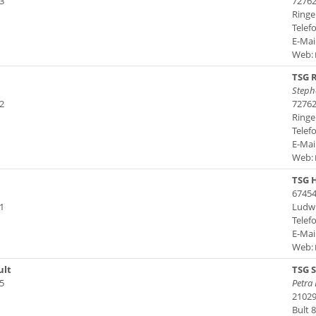
3
72762
Ringe
Telefo
E-Mai
Web:
TSG R
Steph
2
72762
Ringe
Telefo
E-Mai
Web:
TSG H
67454
1
Ludwi
Telef
E-Mai
Web:
ult
TSG 
5
Petra
2102
Bult 8