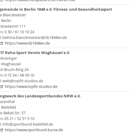
emeinde in Berlin 1848 e.V. Fitness- und Gesundheitssport
na Blanckmeister
 Berlin
mbiadamm 111
n: 0 30 / 61 10 10 24
l: bettina.blanckmeister@tib1848ev.de
https://www.tib1848ev.de
IT Reha-Sport Verein Waghäusel e.V.
 Knöringer
 Waghäusel
t-Bruch-Ring 24
n: 0 72 54 / 98 59 10
l: web@topfit-studios.de
https://www.topfit-studios.de
ungswerk des Landessportbundes NRW e.V.
Rosenthal
 Bielefeld
t-Bebel-Str. 57
n: 05 21 / 52 51 5-10
l: info@sportbund-bielefeld.de
https://www.sportbund-kurse.de