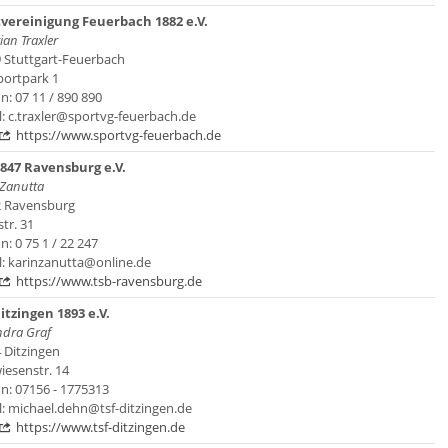
vereinigung Feuerbach 1882 e.V.
ian Traxler
 Stuttgart-Feuerbach
ortpark 1
n: 07 11 / 890 890
l: c.traxler@sportvg-feuerbach.de
https://www.sportvg-feuerbach.de
847 Ravensburg e.V.
 Zanutta
 Ravensburg
tr. 31
n: 0 75 1 / 22 247
l: karinzanutta@online.de
https://www.tsb-ravensburg.de
itzingen 1893 e.V.
ndra Graf
 Ditzingen
iesenstr. 14
on: 07156 - 1775313
l: michael.dehn@tsf-ditzingen.de
https://www.tsf-ditzingen.de