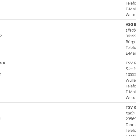
Telefo
E-Mai
Web:
VSG B
Elisab
2
36199
Bürger
Telefo
E-Mai
.V.
TSV G
Dinsl
1
10555
Wulle
Telefo
E-Mai
Web:
TSV 
Karin
1
23569
Tanne
Telefo
E-Mai