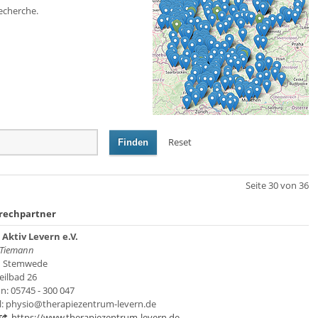
echerche.
Reset
Finden
Seite 30 von 36
rechpartner
Aktiv Levern e.V.
 Tiemann
1 Stemwede
ilbad 26
on: 05745 - 300 047
l: physio@therapiezentrum-levern.de
https://www.therapiezentrum-levern.de