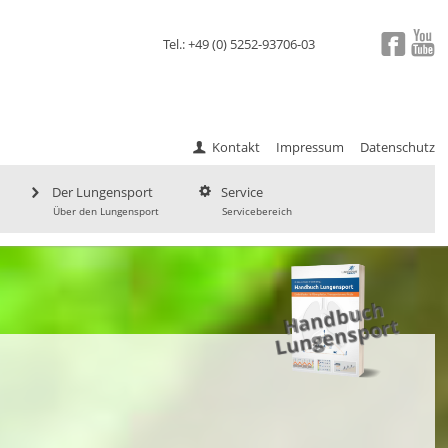
Tel.: +49 (0) 5252-93706-03
Kontakt
Impressum
Datenschutz
Der Lungensport
Service
Über den Lungensport
Servicebereich
a
n
d
b
uc
h
L
u
ng
e
ns
p
H
ort