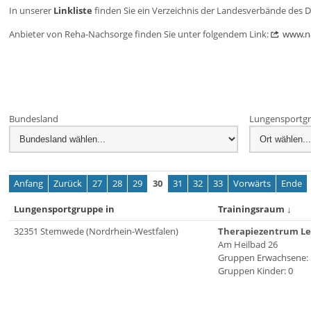
In unserer
Linkliste
finden Sie ein Verzeichnis der Landesverbände des 
Anbieter von Reha-Nachsorge finden Sie unter folgendem Link:
www.n
Bundesland
Lungensportgr
Anfang
Zurück
27
28
29
30
31
32
33
Vorwärts
Ende
Lungensportgruppe in
Trainingsraum
↓
32351 Stemwede (Nordrhein-Westfalen)
Therapiezentrum Le
Am Heilbad 26
Gruppen Erwachsene: 
Gruppen Kinder: 0