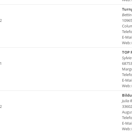
Turng
Betti
2
10965
Colu
Telefo
E-Mai
Web:
TOP F
Sylvia
1
68753
Margo
Telefo
E-Mai
Web:
Bild
Julia 
2
33602
Augus
Telefo
E-Mai
Web: