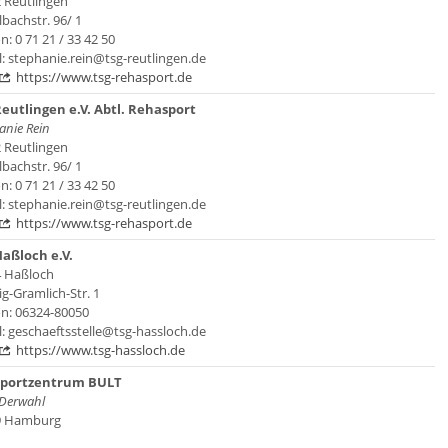
 Reutlingen
lbachstr. 96/ 1
n: 0 71 21 / 33 42 50
l: stephanie.rein@tsg-reutlingen.de
https://www.tsg-rehasport.de
eutlingen e.V. Abtl. Rehasport
anie Rein
 Reutlingen
lbachstr. 96/ 1
n: 0 71 21 / 33 42 50
l: stephanie.rein@tsg-reutlingen.de
https://www.tsg-rehasport.de
aßloch e.V.
 Haßloch
g-Gramlich-Str. 1
on: 06324-80050
l: geschaeftsstelle@tsg-hassloch.de
https://www.tsg-hassloch.de
Sportzentrum BULT
 Derwahl
9 Hamburg