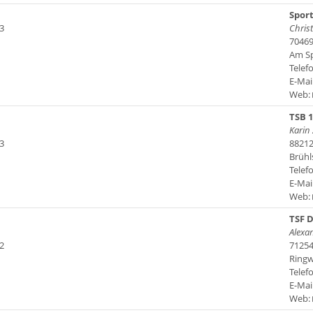
Sport
3
Christ
70469
Am Sp
Telefo
E-Mai
Web:
TSB 1
Karin
3
88212
Brühls
Telefo
E-Mai
Web:
TSF D
Alexa
2
71254
Ringw
Telef
E-Mai
Web: