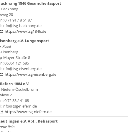
Backnang 1846 Gesundheitssport
 Backnang
eweg 20
n: 0 71 91 / 8 61 87
l: info@tsg-backnang.de
https://www.tsg1846.de
isenberg e.V. Lungensport
x Rösel
 Eisenberg
pp-Mayer-Straße 8
on: 06351 121 685
l: info@tsg-eisenberg.de
https://www.tsg-eisenberg.de
iefern 1884 e.V.
 Niefern-Öschelbronn
wiese 2
n: 0 72 33 / 41 68
l: info@tsg-niefern.de
https://www.tsg-niefern.de
eutlingen e.V. Abtl. Rehasport
anie Rein