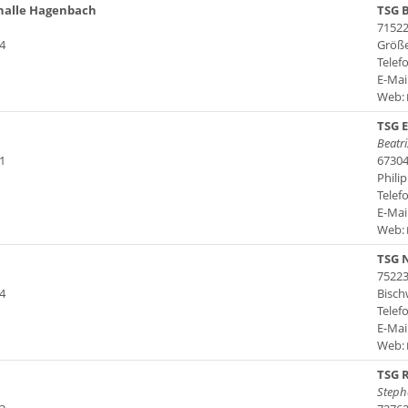
halle Hagenbach
TSG 
71522
4
Größ
Telefo
E-Mai
Web:
TSG E
Beatri
1
67304
Phili
Telef
E-Mai
Web:
TSG N
75223
4
Bisch
Telefo
E-Mai
Web:
TSG R
Steph