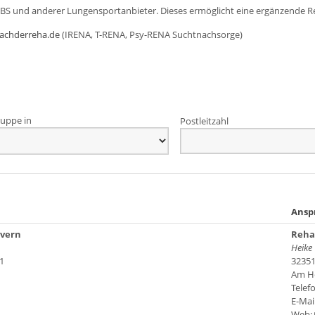
DBS und anderer Lungensportanbieter. Dieses ermöglicht eine ergänzende R
achderreha.de
(IRENA, T-RENA, Psy-RENA Suchtnachsorge)
uppe in
Postleitzahl
Ansp
vern
Reha 
Heike
1
3235
Am He
Telef
E-Mai
Web: