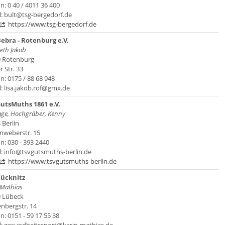
n: 0 40 / 4011 36 400
l: bult@tsg-bergedorf.de
https://www.tsg-bergedorf.de
ebra - Rotenburg e.V.
eth Jakob
 Rotenburg
 Str. 33
n: 0175 / 88 68 948
l: lisa.jakob.rof@gmx.de
utsMuths 1861 e.V.
age, Hochgräber, Kenny
 Berlin
nweberstr. 15
n: 030 - 393 2440
l: info@tsvgutsmuths-berlin.de
https://www.tsvgutsmuths-berlin.de
Kücknitz
 Mathias
 Lübeck
nbergstr. 14
n: 0151 - 59 17 55 38
l: gesundheitssport@karin-mathias.de