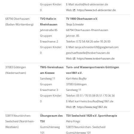
Gruppen Kinder:
E-Mail: studio@tvd-aktivcenter.de
0
Web:
https://www.tvd-aktivcenter.de
68794 Oberhausen
TVO Halle in
TV 1900 Oberhausen e.V.
(Baden-Württemberg)
Rheinhausen
Tanja Schneider
Jahnstraße 85
68794 Oberhausen-Rheinhausen
Gruppen
Jahnstr. 85
Erwachsene: 2
Telefon: 0 72 54 /64 26 oder 95 26 00
Gruppen Kinder:
E-Mail: tanja.schneider69@googlemail.com
0
geschaeftsstelle@tvoberhausen.de
Web:
https://www.tvoberhausen.de
37083 Göttingen
TWG-Vereinshaus
Turn- und Wassersportverein Göttingen
(Niedersachsen)
am Kiessee
von1861 e.V.
Sandweg 11
Karl-Heinz Bsufka
Gruppen
37083 Göttingen
Erwachsene: 3
Sandweg 11
Gruppen Kinder:
Telefon: 05 51 / 70 55 08 05 51 / 70 36 34
0
E-Mail: karl-heinz.bsufka@twg1861.de
Web:
https://www.twg1861.de
53819 Neunkirchen-
Übungsraum des
TSV Seelscheid 1920 e.V. Sporttherapie
Seelscheid (Nordrhein-
TSV
Petra Frings
Westfalen)
Gutmühlenweg
53819 Neunkirchen- Seelscheid
101
Gutmühlenweg 101