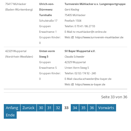
75417 Mühlacker
Ulrich-von-
Turnverein Mühlacker e.v. Lungensportgruppe
(Baden-Württemberg)
Dürrmenz
Gerti Kiesling
Turnhalle
75405 Mühlacker
Schulstraße 17
Postfach 1504
Gruppen
Telefon: 0 70 41 / 86 27 93
Erwachsene: 1
E-Mail: tv-muehlacker@t-online.de
Gruppen Kinder:
Web:
https://www.turnverein-muehlacker.de
0
42329 Wuppertal
Unten vorm
SV Bayer Wuppertal e.V.
(Nordrhein-Westfalen)
Steeg 5
Claudia Schweder
Gruppen
42329 Wuppertal
Erwachsene: 5
Unten Vorm Steeg 5
Gruppen Kinder:
Telefon: 02 02 / 74 92 - 240
0
E-Mail: claudia.schweder@sv-bayer.de
Web:
https://www.sv-bayer.de
Seite 33 von 36
Anfang
Zurück
30
31
32
33
34
35
36
Vorwärts
Ende