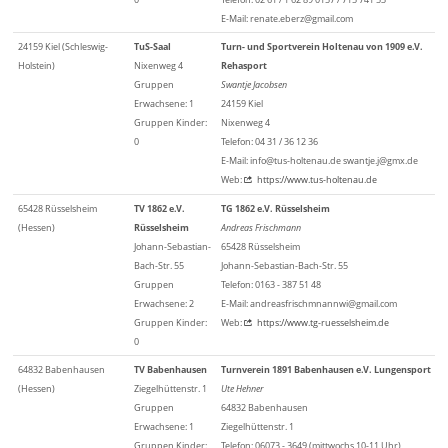
E-Mail: renate.eberz@gmail.com
24159 Kiel (Schleswig-
TuS-Saal
Turn- und Sportverein Holtenau von 1909 e.V.
Holstein)
Nixenweg 4
Rehasport
Gruppen
Swantje Jacobsen
Erwachsene: 1
24159 Kiel
Gruppen Kinder:
Nixenweg 4
0
Telefon: 04 31 / 36 12 36
E-Mail: info@tus-holtenau.de swantje.j@gmx.de
Web:
https://www.tus-holtenau.de
65428 Rüsselsheim
TV 1862 e.V.
TG 1862 e.V. Rüsselsheim
(Hessen)
Rüsselsheim
Andreas Frischmann
Johann-Sebastian-
65428 Rüsselsheim
Bach-Str. 55
Johann-Sebastian-Bach-Str. 55
Gruppen
Telefon: 0163 - 387 51 48
Erwachsene: 2
E-Mail: andreasfrischmnannwi@gmail.com
Gruppen Kinder:
Web:
https://www.tg-ruesselsheim.de
0
64832 Babenhausen
TV Babenhausen
Turnverein 1891 Babenhausen e.V. Lungensport
(Hessen)
Ziegelhüttenstr. 1
Ute Hehner
Gruppen
64832 Babenhausen
Erwachsene: 1
Ziegelhüttenstr. 1
Gruppen Kinder:
Telefon: 06073 - 3649 (mittwochs 10-11 Uhr)