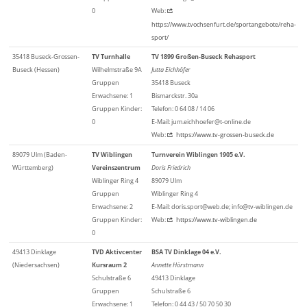
0
Web:
https://www.tvochsenfurt.de/sportangebote/reha-
sport/
35418 Buseck-Grossen-
TV Turnhalle
TV 1899 Großen-Buseck Rehasport
Buseck (Hessen)
Wilhelmstraße 9A
Jutta Eichhöfer
Gruppen
35418 Buseck
Erwachsene: 1
Bismarckstr. 30a
Gruppen Kinder:
Telefon: 0 64 08 / 14 06
0
E-Mail: jum.eichhoefer@t-online.de
Web:
https://www.tv-grossen-buseck.de
89079 Ulm (Baden-
TV Wiblingen
Turnverein Wiblingen 1905 e.V.
Württemberg)
Vereinszentrum
Doris Friedrich
Wiblinger Ring 4
89079 Ulm
Gruppen
Wiblinger Ring 4
Erwachsene: 2
E-Mail: doris.sport@web.de; info@tv-wiblingen.de
Gruppen Kinder:
Web:
https://www.tv-wiblingen.de
0
49413 Dinklage
TVD Aktivcenter
BSA TV Dinklage 04 e.V.
(Niedersachsen)
Kursraum 2
Annette Hörstmann
Schulstraße 6
49413 Dinklage
Gruppen
Schulstraße 6
Erwachsene: 1
Telefon: 0 44 43 / 50 70 50 30