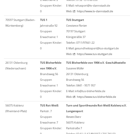
Gruppen Kinder:
E-Mail: rehasport@tv-dannstadt.de
0
Web:
https://www.tv-dannstadt.de
70597 Stuttgart (Baden-
TUS 1
TUS Stuttgart
Württemberg)
Jahnstraße 92
Constance Florian
Gruppen
70197 Stuttgart
Erwachsene: 1
Königsträßle 37
Gruppen Kinder:
Telefon: 0711/97661-22
0
E-Mail: gesundheitssport@tus-stuttgart.de
Web:
https://www.tus-stuttgart.de
26131 Oldenburg
TUS Bloherfelde
TUS Bloherfelde von 1906 e.V. Geschäftsstelle
(Niedersachsen)
von 1906 e.V.
Susanne Möller
Brandsweg 56
26131 Oldenburg
Gruppen
Brandsweg 56
Erwachsene: 1
Telefon: 0441 - 9571 957
Gruppen Kinder:
E-Mail: info@tus-bloherfelde.de
0
Web:
https://www.tus-bloherfelde.de
56075 Koblenz
TUS Rot-Weiß
Turn und Sportfreunde Rot-Weiß Koblenz e.V.
(Rheinland-Pfalz)
Parkstr. 7
Lungensport
Gruppen
Renate Eberz
Erwachsene: 7
56075 Koblenz
Gruppen Kinder:
Parkstraße 7
0
Telefon: 02 61 / 1 62 89 0157 / 715 741 53