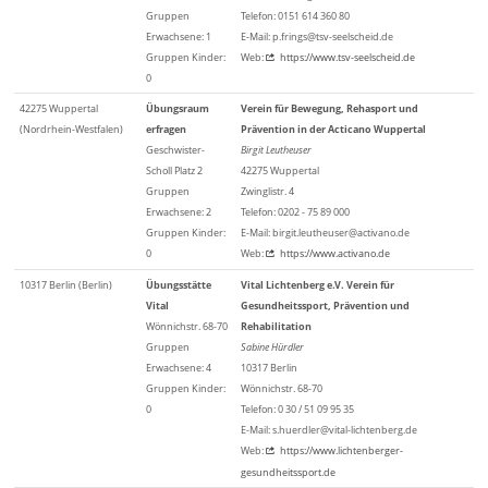
Gruppen
Telefon: 0151 614 360 80
Erwachsene: 1
E-Mail: p.frings@tsv-seelscheid.de
Gruppen Kinder:
Web:
https://www.tsv-seelscheid.de
0
42275 Wuppertal
Übungsraum
Verein für Bewegung, Rehasport und
(Nordrhein-Westfalen)
erfragen
Prävention in der Acticano Wuppertal
Geschwister-
Birgit Leutheuser
Scholl Platz 2
42275 Wuppertal
Gruppen
Zwinglistr. 4
Erwachsene: 2
Telefon: 0202 - 75 89 000
Gruppen Kinder:
E-Mail: birgit.leutheuser@activano.de
0
Web:
https://www.activano.de
10317 Berlin (Berlin)
Übungsstätte
Vital Lichtenberg e.V. Verein für
Vital
Gesundheitssport, Prävention und
Wönnichstr. 68-70
Rehabilitation
Gruppen
Sabine Hürdler
Erwachsene: 4
10317 Berlin
Gruppen Kinder:
Wönnichstr. 68-70
0
Telefon: 0 30 / 51 09 95 35
E-Mail: s.huerdler@vital-lichtenberg.de
Web:
https://www.lichtenberger-
gesundheitssport.de