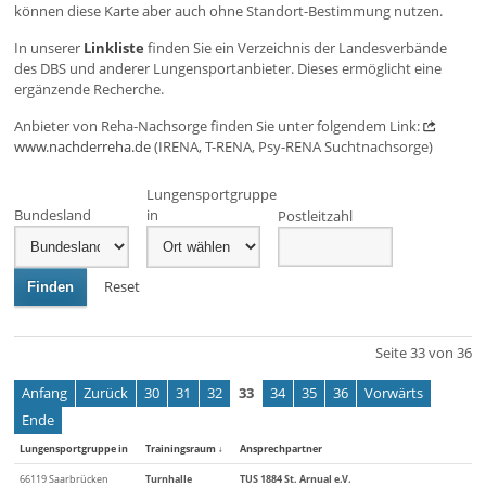
können diese Karte aber auch ohne Standort-Bestimmung nutzen.
In unserer
Linkliste
finden Sie ein Verzeichnis der Landesverbände
des DBS und anderer Lungensportanbieter. Dieses ermöglicht eine
ergänzende Recherche.
Anbieter von Reha-Nachsorge finden Sie unter folgendem Link:
www.nachderreha.de
(IRENA, T-RENA, Psy-RENA Suchtnachsorge)
Lungensportgruppe
Bundesland
in
Postleitzahl
Reset
Finden
Seite 33 von 36
Anfang
Zurück
30
31
32
33
34
35
36
Vorwärts
Ende
Lungensportgruppe in
Trainingsraum
↓
Ansprechpartner
66119 Saarbrücken
Turnhalle
TUS 1884 St. Arnual e.V.