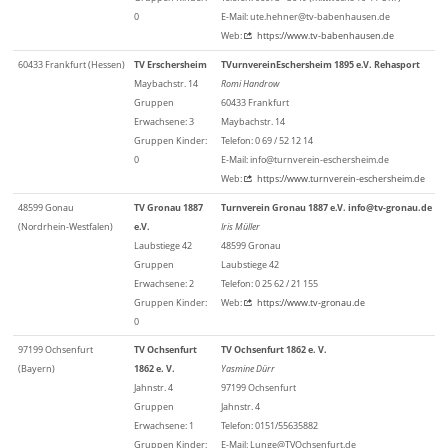
0
E-Mail: ute.hehner@tv-babenhausen.de
Web:
https://www.tv-babenhausen.de
60433 Frankfurt (Hessen)
TV Erschersheim
TVurnvereinEschersheim 1895 e.V. Rehasport
Maybachstr. 14
Romi Handrow
Gruppen
60433 Frankfurt
Erwachsene: 3
Maybachstr. 14
Gruppen Kinder:
Telefon: 0 69 / 52 12 14
0
E-Mail: info@turnverein-eschersheim.de
Web:
https://www.turnverein-eschersheim.de
48599 Gonau
TV Gronau 1887
Turnverein Gronau 1887 e.V. info@tv-gronau.de
(Nordrhein-Westfalen)
e.V.
Iris Müller
Laubstiege 42
48599 Gronau
Gruppen
Laubstiege 42
Erwachsene: 2
Telefon: 0 25 62 / 21 155
Gruppen Kinder:
Web:
https://www.tv-gronau.de
0
97199 Ochsenfurt
TV Ochsenfurt
TV Ochsenfurt 1862 e. V.
(Bayern)
1862 e. V.
Yasmine Dürr
Jahnstr. 4
97199 Ochsenfurt
Gruppen
Jahnstr. 4
Erwachsene: 1
Telefon: 0151/55635882
Gruppen Kinder:
E-Mail: Lunge@TVOchsenfurt.de