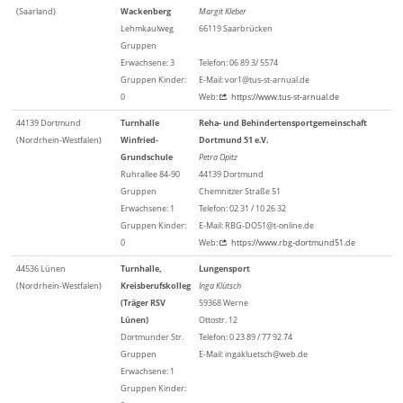
(Saarland)
Wackenberg
Margit Kleber
Lehmkaulweg
66119 Saarbrücken
Gruppen
Erwachsene: 3
Telefon: 06 89 3/ 5574
Gruppen Kinder:
E-Mail: vor1@tus-st-arnual.de
0
Web:
https://www.tus-st-arnual.de
44139 Dortmund
Turnhalle
Reha- und Behindertensportgemeinschaft
(Nordrhein-Westfalen)
Winfried-
Dortmund 51 e.V.
Grundschule
Petra Opitz
Ruhrallee 84-90
44139 Dortmund
Gruppen
Chemnitzer Straße 51
Erwachsene: 1
Telefon: 02 31 / 10 26 32
Gruppen Kinder:
E-Mail: RBG-DO51@t-online.de
0
Web:
https://www.rbg-dortmund51.de
44536 Lünen
Turnhalle,
Lungensport
(Nordrhein-Westfalen)
Kreisberufskolleg
Inga Klütsch
(Träger RSV
59368 Werne
Lünen)
Ottostr. 12
Dortmunder Str.
Telefon: 0 23 89 / 77 92 74
Gruppen
E-Mail: ingakluetsch@web.de
Erwachsene: 1
Gruppen Kinder: