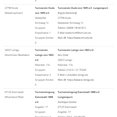
0
27798 Hude
Turnverein Hude
Turnverein Hude von 1895 e.V. Lungensport
(Niedersachsen)
von 1895 e.V.
Brigitte Klattenhoff
Vielstedter
27798 Hude
Kirchweg 13
Vielstedter Kirchweg 13
Gruppen
Telefon: 04408 / 98 40 00 3
Erwachsene: 1
E-Mail: klattenhoff@tvhude.de
Gruppen Kinder:
Web:
https://www.tvhude.de
0
32657 Lemgo
Turnverein
Turnverein Lemgo von 1863 e.V.
(Nordrhein-Westfalen)
Lemgo von 1863
Nico Zickel
e.V.
32657 Lemgo
Pideritstr. 17a
Pideritstr. 17a
Gruppen
Telefon: 0 52 61 / 21 70 820
Erwachsene: 3
E-Mail: n.zickel@tv-lemgo.de
Gruppen Kinder:
Web:
https://www.tv-lemgo.de
0
67125 Dannstadt
Turnvereinigung
Turnvereinigung Dannstadt 1888 e.V.
(Rheinland-Pfalz)
Dannstadt 1888
Lungensport
e.V.
Xanthippe Günther
Angelstr. 17
67125 Dannstadt
Gruppen
Angelstr. 17
Erwachsene: 2
Telefon: 0152 - 216 88 030