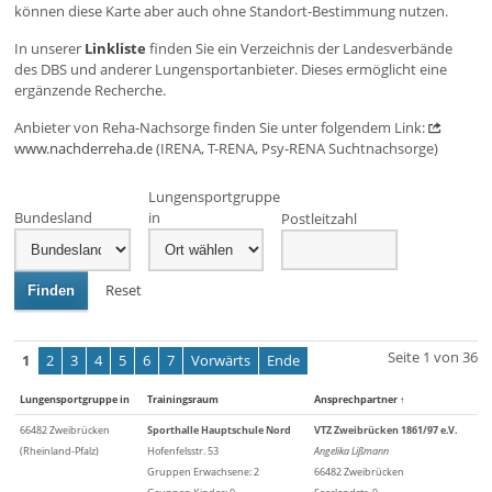
können diese Karte aber auch ohne Standort-Bestimmung nutzen.
In unserer
Linkliste
finden Sie ein Verzeichnis der Landesverbände
des DBS und anderer Lungensportanbieter. Dieses ermöglicht eine
ergänzende Recherche.
Anbieter von Reha-Nachsorge finden Sie unter folgendem Link:
www.nachderreha.de
(IRENA, T-RENA, Psy-RENA Suchtnachsorge)
Lungensportgruppe
Bundesland
in
Postleitzahl
Reset
Finden
Seite 1 von 36
1
2
3
4
5
6
7
Vorwärts
Ende
Lungensportgruppe in
Trainingsraum
Ansprechpartner
↑
66482 Zweibrücken
Sporthalle Hauptschule Nord
VTZ Zweibrücken 1861/97 e.V.
(Rheinland-Pfalz)
Hofenfelsstr. 53
Angelika Lißmann
Gruppen Erwachsene: 2
66482 Zweibrücken