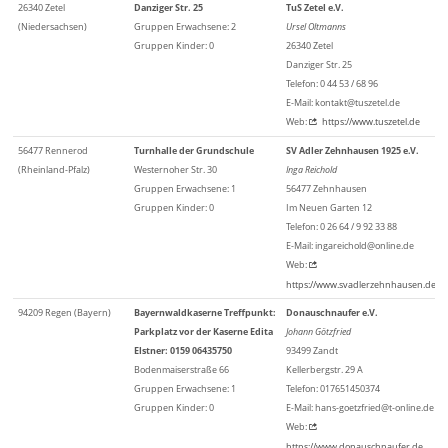
26340 Zetel
Danziger Str. 25
TuS Zetel e.V.
(Niedersachsen)
Gruppen Erwachsene: 2
Ursel Oltmanns
Gruppen Kinder: 0
26340 Zetel
Danziger Str. 25
Telefon: 0 44 53 / 68 96
E-Mail: kontakt@tuszetel.de
Web:
https://www.tuszetel.de
56477 Rennerod
Turnhalle der Grundschule
SV Adler Zehnhausen 1925 e.V.
(Rheinland-Pfalz)
Westernoher Str. 30
Inga Reichold
Gruppen Erwachsene: 1
56477 Zehnhausen
Gruppen Kinder: 0
Im Neuen Garten 12
Telefon: 0 26 64 / 9 92 33 88
E-Mail: ingareichold@online.de
Web:
https://www.svadlerzehnhausen.de
94209 Regen (Bayern)
Bayernwaldkaserne Treffpunkt:
Donauschnaufer e.V.
Parkplatz vor der Kaserne Edita
Johann Götzfried
Elstner: 0159 06435750
93499 Zandt
Bodenmaiserstraße 66
Kellerbergstr. 29 A
Gruppen Erwachsene: 1
Telefon: 017651450374
Gruppen Kinder: 0
E-Mail: hans-goetzfried@t-online.de
Web:
https://www.donauschnaufer.de