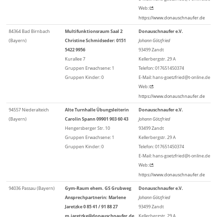
Web:
https://www.donauschnaufer.de
84364 Bad Birnbach
Multifunktionsraum Saal 2
Donauschnaufer e.V.
(Bayern)
Christine Schmidseder: 0151
Johann Götzfried
5422 9956
93499 Zandt
Kurallee 7
Kellerbergstr. 29 A
Gruppen Erwachsene: 1
Telefon: 017651450374
Gruppen Kinder: 0
E-Mail: hans-goetzfried@t-online.de
Web:
https://www.donauschnaufer.de
94557 Niederalteich
Alte Turnhalle Übungsleiterin
Donauschnaufer e.V.
(Bayern)
Carolin Spann 09901 903 60 43
Johann Götzfried
Hengersberger Str. 10
93499 Zandt
Gruppen Erwachsene: 1
Kellerbergstr. 29 A
Gruppen Kinder: 0
Telefon: 017651450374
E-Mail: hans-goetzfried@t-online.de
Web:
https://www.donauschnaufer.de
94036 Passau (Bayern)
Gym-Raum ehem. GS Grubweg
Donauschnaufer e.V.
Ansprechpartnerin: Marlene
Johann Götzfried
Jaretzke 0 85 41 / 91 88 27
93499 Zandt
m.jaretzke@donauschnaufer.de
Kellerbergstr. 29 A