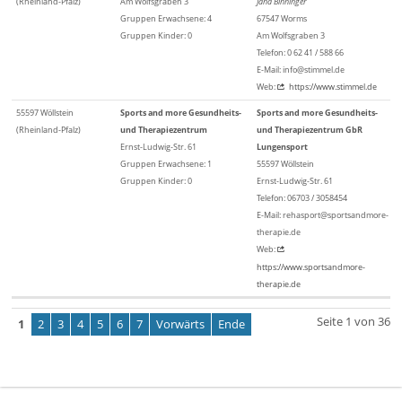
(Rheinland-Pfalz)
Am Wolfsgraben 3
Jana Binninger
Gruppen Erwachsene: 4
67547 Worms
Gruppen Kinder: 0
Am Wolfsgraben 3
Telefon: 0 62 41 / 588 66
E-Mail: info@stimmel.de
Web:
https://www.stimmel.de
55597 Wöllstein
Sports and more Gesundheits-
Sports and more Gesundheits-
(Rheinland-Pfalz)
und Therapiezentrum
und Therapiezentrum GbR
Ernst-Ludwig-Str. 61
Lungensport
Gruppen Erwachsene: 1
55597 Wöllstein
Gruppen Kinder: 0
Ernst-Ludwig-Str. 61
Telefon: 06703 / 3058454
E-Mail: rehasport@sportsandmore-
therapie.de
Web:
https://www.sportsandmore-
therapie.de
Seite 1 von 36
1
2
3
4
5
6
7
Vorwärts
Ende