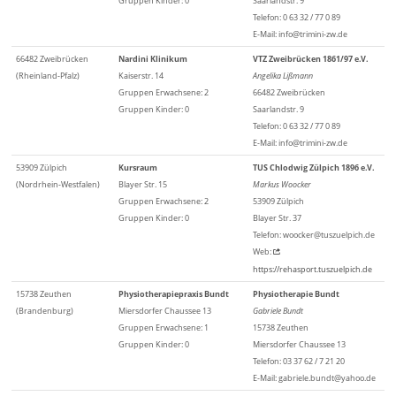
Gruppen Kinder: 0
Saarlandstr. 9
Telefon: 0 63 32 / 77 0 89
E-Mail: info@trimini-zw.de
66482 Zweibrücken
Nardini Klinikum
VTZ Zweibrücken 1861/97 e.V.
(Rheinland-Pfalz)
Kaiserstr. 14
Angelika Lißmann
Gruppen Erwachsene: 2
66482 Zweibrücken
Gruppen Kinder: 0
Saarlandstr. 9
Telefon: 0 63 32 / 77 0 89
E-Mail: info@trimini-zw.de
53909 Zülpich
Kursraum
TUS Chlodwig Zülpich 1896 e.V.
(Nordrhein-Westfalen)
Blayer Str. 15
Markus Woocker
Gruppen Erwachsene: 2
53909 Zülpich
Gruppen Kinder: 0
Blayer Str. 37
Telefon: woocker@tuszuelpich.de
Web:
https://rehasport.tuszuelpich.de
15738 Zeuthen
Physiotherapiepraxis Bundt
Physiotherapie Bundt
(Brandenburg)
Miersdorfer Chaussee 13
Gabriele Bundt
Gruppen Erwachsene: 1
15738 Zeuthen
Gruppen Kinder: 0
Miersdorfer Chaussee 13
Telefon: 03 37 62 / 7 21 20
E-Mail: gabriele.bundt@yahoo.de