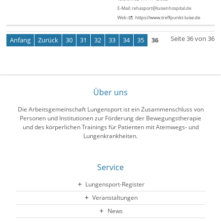
E-Mail: rehasport@luisenhospital.de
Web:
https://www.treffpunkt-luise.de
Seite 36 von 36
Anfang
Zurück
30
31
32
33
34
35
36
Über uns
Die Arbeitsgemeinschaft Lungensport ist ein Zusammenschluss von
Personen und Institutionen zur Förderung der Bewegungstherapie
und des körperlichen Trainings für Patienten mit Atemwegs- und
Lungenkrankheiten.
Service
Lungensport-Register
Veranstaltungen
News