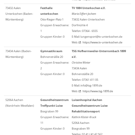
73432 Aalen
Festhalle
TV 1884 Unterkochen e.V.
Unterkochen (Baden-
unterkochen
Maria Eiffert-Jochem
Württemberg)
Otto-Rieger-Platz 1
73432 Aalen-Unterkochen
Gruppen Erwachsene:
Dorfmühle 4
1
Telefon: 07364 - 6555
Gruppen Kinder: 0
E-Mail: lungensport@tv-unterkochen.de
Web:
https://www.tv-unterkochen.de
73434 Aalen (Baden-
Gymnastikraum
TSG Hofherrnweiler-Unterrombach 1899
Württemberg)
Bohnensträßle 20
e.V.
Gruppen Erwachsene:
Christine Winter
2
73434 Aalen
Gruppen Kinder: 0
Bohnenstäßle 20
Telefon: 07361 411 05
E-Mail: info@tsg-1899.de
Web:
https://www.tsg-1899.de
52064 Aachen
Gesundheitszentrum
Luisenhospital Aachen
(Nordrhein-Westfalen)
Treffpunkt Luise
Gesundheitszentrum Luise
Boxgraben 99
Rehabilitationssport
Gruppen Erwachsene:
Kathrin Köster-Kruck
11
52064 Aachen
Gruppen Kinder: 0
Boxgraben 99
Telefon: 02 41 / 41 42 562