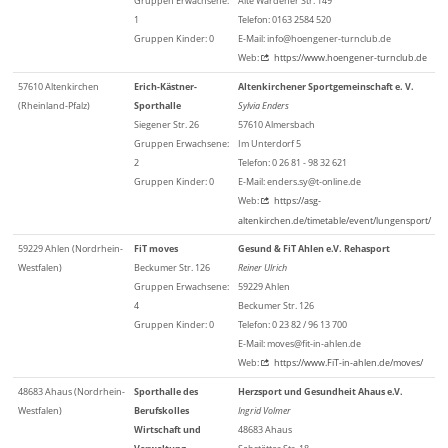
Gruppen Erwachsene:
Alte Wardener Str. 149
1
Telefon: 0163 2584 520
Gruppen Kinder: 0
E-Mail: info@hoengener-turnclub.de
Web:
https://www.hoengener-turnclub.de
57610 Altenkirchen
Erich-Kästner-
Altenkirchener Sportgemeinschaft e. V.
(Rheinland-Pfalz)
Sporthalle
Sylvia Enders
Siegener Str. 26
57610 Almersbach
Gruppen Erwachsene:
Im Unterdorf 5
2
Telefon: 0 26 81 - 98 32 621
Gruppen Kinder: 0
E-Mail: enders.sy@t-online.de
Web:
https://asg-
altenkirchen.de/timetable/event/lungensport/
59229 Ahlen (Nordrhein-
FiT moves
Gesund & FiT Ahlen e.V. Rehasport
Westfalen)
Beckumer Str. 126
Reiner Ulrich
Gruppen Erwachsene:
59229 Ahlen
4
Beckumer Str. 126
Gruppen Kinder: 0
Telefon: 0 23 82 / 96 13 700
E-Mail: moves@fit-in-ahlen.de
Web:
https://www.FiT-in-ahlen.de/moves/
48683 Ahaus (Nordrhein-
Sporthalle des
Herzsport und Gesundheit Ahaus e.V.
Westfalen)
Berufskolles
Ingrid Volmer
Wirtschaft und
48683 Ahaus