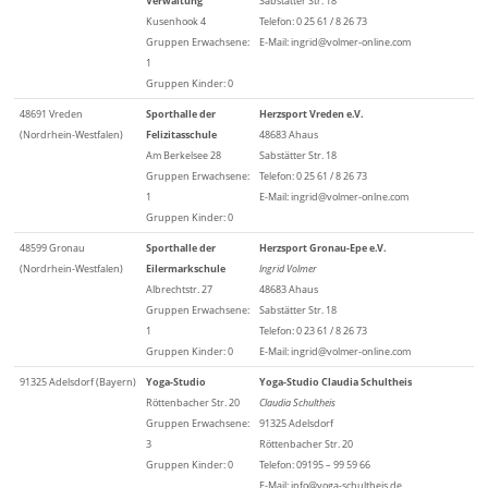
Verwaltung
Sabstätter Str. 18
Kusenhook 4
Telefon: 0 25 61 / 8 26 73
Gruppen Erwachsene:
E-Mail: ingrid@volmer-online.com
1
Gruppen Kinder: 0
48691 Vreden
Sporthalle der
Herzsport Vreden e.V.
(Nordrhein-Westfalen)
Felizitasschule
48683 Ahaus
Am Berkelsee 28
Sabstätter Str. 18
Gruppen Erwachsene:
Telefon: 0 25 61 / 8 26 73
1
E-Mail: ingrid@volmer-onlne.com
Gruppen Kinder: 0
48599 Gronau
Sporthalle der
Herzsport Gronau-Epe e.V.
(Nordrhein-Westfalen)
Eilermarkschule
Ingrid Volmer
Albrechtstr. 27
48683 Ahaus
Gruppen Erwachsene:
Sabstätter Str. 18
1
Telefon: 0 23 61 / 8 26 73
Gruppen Kinder: 0
E-Mail: ingrid@volmer-online.com
91325 Adelsdorf (Bayern)
Yoga-Studio
Yoga-Studio Claudia Schultheis
Röttenbacher Str. 20
Claudia Schultheis
Gruppen Erwachsene:
91325 Adelsdorf
3
Röttenbacher Str. 20
Gruppen Kinder: 0
Telefon: 09195 – 99 59 66
E-Mail: info@yoga-schultheis.de