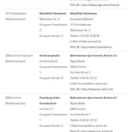
Web:
https://www.yoga-schultheis.de
37139 Adelebsen
MaxxWell Adelebsen
MaxxWell Adelebsen
(Niedersachsen)
Wibbecker Str. 4
Franziska Hoffmann
Gruppen Erwachsene:
37139 Adelebsen
3
Wibbecker Str. 4
Gruppen Kinder: 0
Telefon: 0 55 06 / 8 98 98
E-Mail: info@maxxwell.de
Web:
https://www.maxxwell.de
28832 Achim Uphusen
Arenkamphalle
Behinderten-Sportverein Achim e.V.
(Niedersachsen)
Am Arenkamp
Regina Banks
Gruppen Erwachsene:
28832 Achim
1
Auf dem Brink 3
Gruppen Kinder: 0
Telefon: 0 42 02 / 47 21
E-Mail: kontakt@bsv-achim.de
Web:
https://www.bsv-achim.de
28832 Achim
Paulsberg Halle
Behinderten-Sportverein Achim e.V.
(Niedersachsen)
Grundschule
Regina Banks
Im Orte 3-7
28832 Achim
Gruppen Erwachsene:
Auf dem Brink 3
1
Telefon: 0 42 02 / 47 21
Gruppen Kinder: 0
E-Mail: kontakt@bsv-achim.de
Web:
https://www.bsv-achim.de