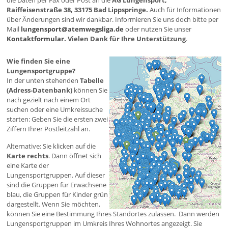
die Daten per Fax oder Post an die
AG Lungensport,
Raiffeisenstraße 38, 33175 Bad Lippspringe.
Auch für Informationen
über Änderungen sind wir dankbar. Informieren Sie uns doch bitte per
Mail
lungensport@atemwegsliga.de
oder nutzen Sie unser
Kontaktformular.
Vielen Dank für Ihre Unterstützung
.
Wie finden Sie eine
Lungensportgruppe?
In der unten stehenden
Tabelle
(Adress-Datenbank)
können Sie
nach gezielt nach einem Ort
suchen oder eine Umkreissuche
starten: Geben Sie die ersten zwei
Ziffern Ihrer Postleitzahl an.
Alternative: Sie klicken auf die
Karte rechts
. Dann öffnet sich
eine Karte der
Lungensportgruppen. Auf dieser
sind die Gruppen für Erwachsene
blau, die Gruppen für Kinder grün
dargestellt. Wenn Sie möchten,
können Sie eine Bestimmung Ihres Standortes zulassen. Dann werden
Lungensportgruppen im Umkreis Ihres Wohnortes angezeigt. Sie