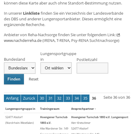
können diese Karte aber auch ohne Standort-Bestimmung nutzen.
In unserer
Linkliste
finden Sie ein Verzeichnis der Landesverbände
des DBS und anderer Lungensportanbieter. Dieses ermöglicht eine
ergänzende Recherche.
Anbieter von Reha-Nachsorge finden Sie unter folgendem Link:
www.nachderreha.de
(IRENA, T-RENA, Psy-RENA Suchtnachsorge)
Lungensportgruppe
Bundesland
in
Postleitzahl
Reset
Finden
Seite 36 von 36
Anfang
Zurück
30
31
32
33
34
35
36
Lungensportgruppe in
Trainingsraum
Ansprechpartner
↑
52477 Alsdorf
Hoengener Turnclub
Hoengener Turnclub 1893 e.V. Lungensport
(Nordrhein-Westfalen)
1893 e.V.
Herr Kretschmer
Alte Wardener Str. 149
52477 Alsdorf