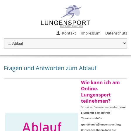
Kontakt
Impressum
Datenschutz
Fragen und Antworten zum Ablauf
Wie kann ich am
Online-
Lungensport
teilnehmen?
Schreiben Sie uns dazu einfach e
ine
E-Mail mit dem Betreff
"Sportstunde"
an
sportstunde@lungensport.org
Wir senden Ihnen dann die