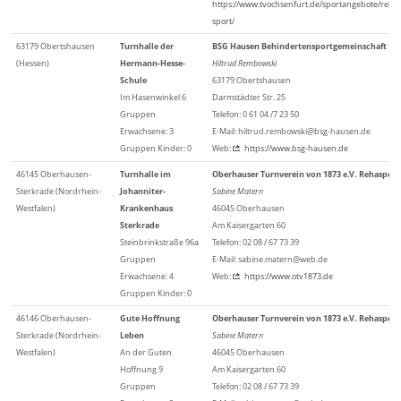
https://www.tvochsenfurt.de/sportangebote/reha-
sport/
63179 Obertshausen
Turnhalle der
BSG Hausen Behindertensportgemeinschaft
(Hessen)
Hermann-Hesse-
Hiltrud Rembowski
Schule
63179 Obertshausen
Im Hasenwinkel 6
Darmstädter Str. 25
Gruppen
Telefon: 0 61 04 /7 23 50
Erwachsene: 3
E-Mail: hiltrud.rembowski@bsg-hausen.de
Gruppen Kinder: 0
Web:
https://www.bsg-hausen.de
46145 Oberhausen-
Turnhalle im
Oberhauser Turnverein von 1873 e.V. Rehasport
Sterkrade (Nordrhein-
Johanniter-
Sabine Matern
Westfalen)
Krankenhaus
46045 Oberhausen
Sterkrade
Am Kaisergarten 60
Steinbrinkstraße 96a
Telefon: 02 08 / 67 73 39
Gruppen
E-Mail: sabine.matern@web.de
Erwachsene: 4
Web:
https://www.otv1873.de
Gruppen Kinder: 0
46146 Oberhausen-
Gute Hoffnung
Oberhauser Turnverein von 1873 e.V. Rehasport
Sterkrade (Nordrhein-
Leben
Sabine Matern
Westfalen)
An der Guten
46045 Oberhausen
Hoffnung 9
Am Kaisergarten 60
Gruppen
Telefon: 02 08 / 67 73 39