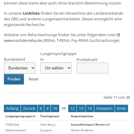
können diese Karte aber auch ohne Standort-Bestimmung nutzen.
In unserer
Linkliste
finden Sie ein Verzeichnis der Landesverbände
des DBS und anderer Lungensportanbieter. Dieses ermöglicht eine
ergänzende Recherche.
Anbieter von Reha-Nachsorge finden Sie unter folgendem Link:
www.nachderreha.de
(IRENA, T-RENA, Psy-RENA Suchtnachsorge)
Lungensportgruppe
Bundesland
in
Postleitzahl
Reset
Finden
Seite 11 von 36
Anfang
Zurück
8
9
10
11
12
13
14
Vorwärts
Ende
Lungensportgruppe in
↑
Trainingsraum
Ansprechpartner
31608 Oyle
Oyler Berg 2
Gesundheitssport Binnen e.V.
(Niedersachsen)
Gruppen
Herbert Nordbrock