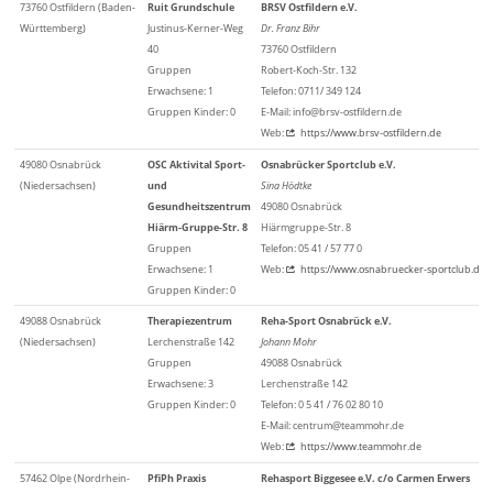
73760 Ostfildern (Baden-
Ruit Grundschule
BRSV Ostfildern e.V.
Württemberg)
Justinus-Kerner-Weg
Dr. Franz Bihr
40
73760 Ostfildern
Gruppen
Robert-Koch-Str. 132
Erwachsene: 1
Telefon: 0711/ 349 124
Gruppen Kinder: 0
E-Mail: info@brsv-ostfildern.de
Web:
https://www.brsv-ostfildern.de
49080 Osnabrück
OSC Aktivital Sport-
Osnabrücker Sportclub e.V.
(Niedersachsen)
und
Sina Hödtke
Gesundheitszentrum
49080 Osnabrück
Hiärm-Gruppe-Str. 8
Hiärmgruppe-Str. 8
Gruppen
Telefon: 05 41 / 57 77 0
Erwachsene: 1
Web:
https://www.osnabruecker-sportclub.de
Gruppen Kinder: 0
49088 Osnabrück
Therapiezentrum
Reha-Sport Osnabrück e.V.
(Niedersachsen)
Lerchenstraße 142
Johann Mohr
Gruppen
49088 Osnabrück
Erwachsene: 3
Lerchenstraße 142
Gruppen Kinder: 0
Telefon: 0 5 41 / 76 02 80 10
E-Mail: centrum@teammohr.de
Web:
https://www.teammohr.de
57462 Olpe (Nordrhein-
PfiPh Praxis
Rehasport Biggesee e.V. c/o Carmen Erwers