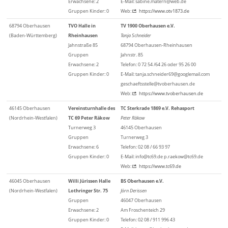
Erwachsene: 2
E-Mail: sabine.matern@web.de
Gruppen Kinder: 0
Web:
https://www.otv1873.de
68794 Oberhausen
TVO Halle in
TV 1900 Oberhausen e.V.
(Baden-Württemberg)
Rheinhausen
Tanja Schneider
Jahnstraße 85
68794 Oberhausen-Rheinhausen
Gruppen
Jahnstr. 85
Erwachsene: 2
Telefon: 0 72 54 /64 26 oder 95 26 00
Gruppen Kinder: 0
E-Mail: tanja.schneider69@googlemail.com
geschaeftsstelle@tvoberhausen.de
Web:
https://www.tvoberhausen.de
46145 Oberhausen
Vereinsturnhalle des
TC Sterkrade 1869 e.V. Rehasport
(Nordrhein-Westfalen)
TC 69 Peter Räkow
Peter Räkow
Turnerweg 3
46145 Oberhausen
Gruppen
Turnerweg 3
Erwachsene: 6
Telefon: 02 08 / 66 93 97
Gruppen Kinder: 0
E-Mail: info@tc69.de p.raekow@tc69.de
Web:
https://www.tc69.de
46045 Oberhausen
Willi Jürissen Halle
BS Oberhausen e.V.
(Nordrhein-Westfalen)
Lothringer Str. 75
Jörn Derissen
Gruppen
46047 Oberhausen
Erwachsene: 2
Am Froschenteich 29
Gruppen Kinder: 0
Telefon: 02 08 / 911 996 43