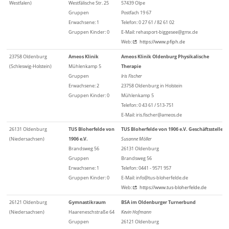
Westfalen)
Westfälische Str. 25
57439 Olpe
Gruppen
Postfach 19 67
Erwachsene: 1
Telefon: 0 27 61 / 82 61 02
Gruppen Kinder: 0
E-Mail: rehasport-biggesee@gmx.de
Web:
https://www.pfiph.de
23758 Oldenburg
Ameos Klinik
Ameos Klinik Oldenburg Physikalische
(Schleswig-Holstein)
Mühlenkamp 5
Therapie
Gruppen
Iris Fischer
Erwachsene: 2
23758 Oldenburg in Holstein
Gruppen Kinder: 0
Mühlenkamp 5
Telefon: 0 43 61 / 513-751
E-Mail: iris.fischer@ameos.de
26131 Oldenburg
TUS Bloherfelde von
TUS Bloherfelde von 1906 e.V. Geschäftsstelle
(Niedersachsen)
1906 e.V.
Susanne Möller
Brandsweg 56
26131 Oldenburg
Gruppen
Brandsweg 56
Erwachsene: 1
Telefon: 0441 - 9571 957
Gruppen Kinder: 0
E-Mail: info@tus-bloherfelde.de
Web:
https://www.tus-bloherfelde.de
26121 Oldenburg
Gymnastikraum
BSA im Oldenburger Turnerbund
(Niedersachsen)
Haareneschstraße 64
Kevin Hofmann
Gruppen
26121 Oldenburg