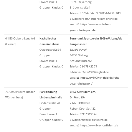
Erwachsene: 1
31595 Steyerberg
Gruppen Kinder: 0
Brückenstraße 1
Telefon: 0 5764 - 942 3939 0151-6732 6849
E-Mail: herbert.nordbrock@t-online.de
Web:
https://www.nordischer-
gesundheitssport.de
64853 Otzberg-Lengfeld
Katholisches
Turn- und Sportverein 1909 e.V. Lengfeld
(Hessen)
Gemeindehaus
Lungensport
Otzbergstraße 39
Sigrid Schimpf
Gruppen
64853 Otzberg
Erwachsene: 1
Am Schafbuckel 2
Gruppen Kinder: 0
Telefon: 0 60 78 / 22 79
E-Mail: info@tsv1909lengfeld.de
Web:
https://tsv1909lengfeld.de/reha-
gesundheitssport/
73760 Ostfildern (Baden-
Parksiedlung
BRSV Ostfildern e.V.
Württemberg)
Lindenschulhalle
Dr. Franz Bihr
Lindenstraße 78
73760 Ostfildern
Gruppen
Robert-Koch-Str. 132
Erwachsene: 1
Telefon: 0711/ 349 124
Gruppen Kinder: 0
E-Mail: info@brsv-ostfildern.de
Web:
https://www.brsv-ostfildern.de