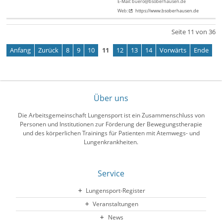
E-Mail: buero@bsoberhausen.de
Web:
https://www.bsoberhausen.de
Seite 11 von 36
Anfang
Zurück
8
9
10
11
12
13
14
Vorwärts
Ende
Über uns
Die Arbeitsgemeinschaft Lungensport ist ein Zusammenschluss von
Personen und Institutionen zur Förderung der Bewegungstherapie
und des körperlichen Trainings für Patienten mit Atemwegs- und
Lungenkrankheiten.
Service
Lungensport-Register
Veranstaltungen
News