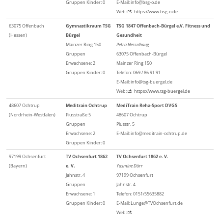
Gruppen Kinder: 0
E-Mail: info@bsg-o.de
Web:
https://www.bsg-o.de
63075 Offenbach
Gymnastikraum TSG
TSG 1847 Offenbach-Bürgel e.V. Fitness und
(Hessen)
Bürgel
Gesundheit
Mainzer Ring 150
Petra Nesselhaug
Gruppen
63075 Offenbach-Bürgel
Erwachsene: 2
Mainzer Ring 150
Gruppen Kinder: 0
Telefon: 069 / 86 91 91
E-Mail: info@tsg-buergel.de
Web:
https://www.tsg-buergel.de
48607 Ochtrup
Meditrain Ochtrup
MediTrain Reha-Sport DVGS
(Nordrhein-Westfalen)
Piusstraße 5
48607 Ochtrup
Gruppen
Piusstr. 5
Erwachsene: 2
E-Mail: info@meditrain-ochtrup.de
Gruppen Kinder: 0
97199 Ochsenfurt
TV Ochsenfurt 1862
TV Ochsenfurt 1862 e. V.
(Bayern)
e. V.
Yasmine Dürr
Jahnstr. 4
97199 Ochsenfurt
Gruppen
Jahnstr. 4
Erwachsene: 1
Telefon: 0151/55635882
Gruppen Kinder: 0
E-Mail: Lunge@TVOchsenfurt.de
Web: