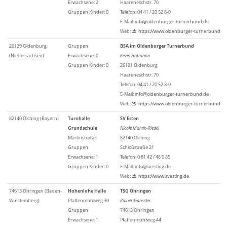
Erwachsene: 2
Haareneschstr. 70
Gruppen Kinder: 0
Telefon: 04 41 / 20 52 8-0
E-Mail: info@oldenburger-turnerbund.de
Web:
https://www.oldenburger-turnerbund.de
26129 Oldenburg
Gruppen
BSA im Oldenburger Turnerbund
(Niedersachsen)
Erwachsene: 0
Kevin Hofmann
Gruppen Kinder: 0
26121 Oldenburg
Haareneschstr. 70
Telefon: 04 41 / 20 52 8-0
E-Mail: info@oldenburger-turnerbund.de
Web:
https://www.oldenburger-turnerbund.de
82140 Olching (Bayern)
Turnhalle
SV Esten
Grundschule
Nicole Martin-Riedel
Martinstraße
82140 Olching
Gruppen
Schloßstraße 21
Erwachsene: 1
Telefon: 0 81 42 / 48 0 85
Gruppen Kinder: 0
E-Mail: info@svesting.de
Web:
https://www.svesting.de
74613 Öhringen (Baden-
Hohenlohe Halle
TSG Öhringen
Württemberg)
Pfaffenmühlweg 30
Rainer Gänssler
Gruppen
74613 Öhringen
Erwachsene: 1
Pfaffenmühlweg 44