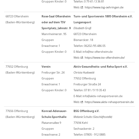
Gruppen Kinder: 0
Telefon: 0 79 41 / 3 36 81
Web:
https://www.tsg-oehringen.de
68723 Oftersheim
Rose-Saal Oftersheim
Turn- und Sportverein 1895 Oftersheim e.V.
(Baden-Württemberg)
oder auf dem TSV
Lungensport
Sportplatz, Jahnstr. 9
Elisabeth Groß
Mannheimerstr. 95
68723 Oftersheim
Gruppen
Bismarckstr. 18
Erwachsene: 1
Telefon: 06202 /95 486 05
Gruppen Kinder: 0
E-Mail: info@tsv-oftersheim.de
Web:
https://www.tsv-oftersheim.de/
77652 Offenburg
Verein
Aktiv Gesundheits- und Reha-Sport e.V.
(Baden-Württemberg)
Freiburger Str. 24
Christa Hudowski
Gruppen
77652 Offenburg
Erwachsene: 1
Freiburger Straße 24
Gruppen Kinder: 0
Telefon: 07 81 / 9 19 35 43
E-Mail: info@aktiv-rehasportverein.de
Web:
https://www.aktiv-rehasportverein.de
77656 Offenburg
Konrad-Adenauer-
BSG Offenburg e.V.
(Baden-Württemberg)
Schule-Sporthalle
Melanie Schultz (Geschäftsstelle)
Platanenallee 9
77694 Kehl
Gruppen
Sechsackerstr. 2
Erwachsene: 2
Telefon: 07805 - 912 0885