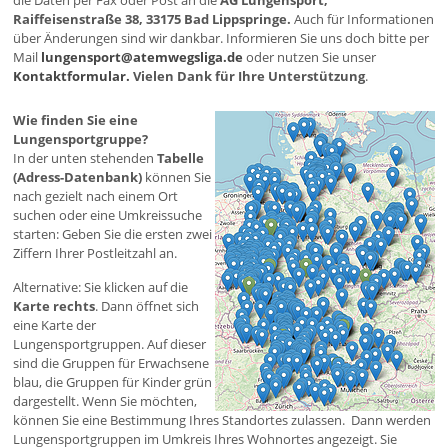
die Daten per Fax oder Post an die
AG Lungensport,
Raiffeisenstraße 38, 33175 Bad Lippspringe.
Auch für Informationen
über Änderungen sind wir dankbar. Informieren Sie uns doch bitte per
Mail
lungensport@atemwegsliga.de
oder nutzen Sie unser
Kontaktformular.
Vielen Dank für Ihre Unterstützung
.
Wie finden Sie eine
Lungensportgruppe?
In der unten stehenden
Tabelle
(Adress-Datenbank)
können Sie
nach gezielt nach einem Ort
suchen oder eine Umkreissuche
starten: Geben Sie die ersten zwei
Ziffern Ihrer Postleitzahl an.
Alternative: Sie klicken auf die
Karte rechts
. Dann öffnet sich
eine Karte der
Lungensportgruppen. Auf dieser
sind die Gruppen für Erwachsene
blau, die Gruppen für Kinder grün
dargestellt. Wenn Sie möchten,
können Sie eine Bestimmung Ihres Standortes zulassen. Dann werden
Lungensportgruppen im Umkreis Ihres Wohnortes angezeigt. Sie