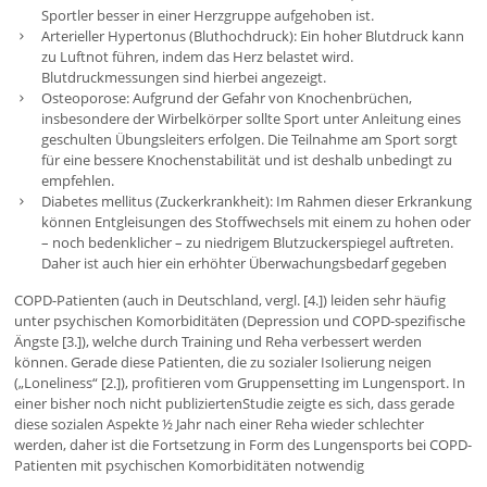
Sportler besser in einer Herzgruppe aufgehoben ist.
Arterieller Hypertonus (Bluthochdruck): Ein hoher Blutdruck kann
zu Luftnot führen, indem das Herz belastet wird.
Blutdruckmessungen sind hierbei angezeigt.
Osteoporose: Aufgrund der Gefahr von Knochenbrüchen,
insbesondere der Wirbelkörper sollte Sport unter Anleitung eines
geschulten Übungsleiters erfolgen. Die Teilnahme am Sport sorgt
für eine bessere Knochenstabilität und ist deshalb unbedingt zu
empfehlen.
Diabetes mellitus (Zuckerkrankheit): Im Rahmen dieser Erkrankung
können Entgleisungen des Stoffwechsels mit einem zu hohen oder
– noch bedenklicher – zu niedrigem Blutzuckerspiegel auftreten.
Daher ist auch hier ein erhöhter Überwachungsbedarf gegeben
COPD-Patienten (auch in Deutschland, vergl. [4.]) leiden sehr häufig
unter psychischen Komorbiditäten (Depression und COPD-spezifische
Ängste [3.]), welche durch Training und Reha verbessert werden
können. Gerade diese Patienten, die zu sozialer Isolierung neigen
(„Loneliness“ [2.]), profitieren vom Gruppensetting im Lungensport. In
einer bisher noch nicht publiziertenStudie zeigte es sich, dass gerade
diese sozialen Aspekte ½ Jahr nach einer Reha wieder schlechter
werden, daher ist die Fortsetzung in Form des Lungensports bei COPD-
Patienten mit psychischen Komorbiditäten notwendig