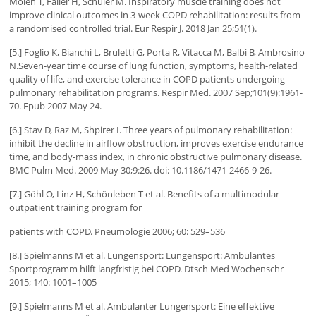
Molen T, Faller H, Schuler M. Inspiratory muscle training does not
improve clinical outcomes in 3-week COPD rehabilitation: results from
a randomised controlled trial. Eur Respir J. 2018 Jan 25;51(1).
[5.] Foglio K, Bianchi L, Bruletti G, Porta R, Vitacca M, Balbi B, Ambrosino
N.Seven-year time course of lung function, symptoms, health-related
quality of life, and exercise tolerance in COPD patients undergoing
pulmonary rehabilitation programs. Respir Med. 2007 Sep;101(9):1961-
70. Epub 2007 May 24.
[6.] Stav D, Raz M, Shpirer I. Three years of pulmonary rehabilitation:
inhibit the decline in airflow obstruction, improves exercise endurance
time, and body-mass index, in chronic obstructive pulmonary disease.
BMC Pulm Med. 2009 May 30;9:26. doi: 10.1186/1471-2466-9-26.
[7.] Göhl O, Linz H, Schönleben T et al. Benefits of a multimodular
outpatient training program for
patients with COPD. Pneumologie 2006; 60: 529–536
[8.] Spielmanns M et al. Lungensport: Lungensport: Ambulantes
Sportprogramm hilft langfristig bei COPD. Dtsch Med Wochenschr
2015; 140: 1001–1005
[9.] Spielmanns M et al. Ambulanter Lungensport: Eine effektive