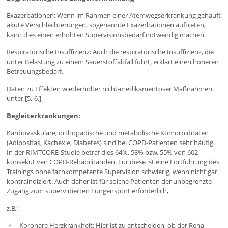
Exazerbationen: Wenn im Rahmen einer Atemwegserkrankung gehäuft
akute Verschlechterungen, sogenannte Exazerbationen auftreten,
kann dies einen erhöhten Supervisionsbedarf notwendig machen.
Respiratorische Insuffizienz: Auch die respiratorische Insuffizienz, die
unter Belastung zu einem Sauerstoffabfall führt, erklärt einen höheren
Betreuungsbedarf.
Daten zu Effekten wiederholter nicht-medikamentöser Maßnahmen
unter [5.-6.].
Begleiterkrankungen:
Kardiovaskuläre, orthopädische und metabolische Komorbiditäten
(Adipositas, Kachexie, Diabetes) sind bei COPD-Patienten sehr häufig.
In der RIMTCORE-Studie betraf dies 64%, 58% bzw. 55% von 602
konsekutiven COPD-Rehabilitanden. Für diese ist eine Fortführung des
Trainings ohne fachkompetente Supervision schwierig, wenn nicht gar
kontraindiziert. Auch daher ist für solche Patienten der unbegrenzte
Zugang zum supervidierten Lungensport erforderlich,
z.B.:
Koronare Herzkrankheit: Hier ist zu entscheiden, ob der Reha-