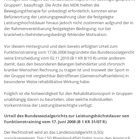
Gruppen“, beauftragt. Die Ärzte des MDK hielten die
Bewegungstherapie für unbedingt erforderlich, konnten einer
Befürwortung der Leistungsgewährung über die festgelegte
Leistungshöchstdauer hinaus jedoch nicht zustimmen aufgrund der in
der Rahmenvereinbarung festgelegten Bedingung: nur bei
krankheits-/behinderungsbedingt fehlender Motivation.
Vor diesem Hintergrund und dem bereits erfolgten Urteil zum
Funktionstraining vom 17.06.2008 begründete das Bundessozialgericht
seine Entscheidung vom 02.11.2010 (B 1 KR 8/10 R) unter anderem
damit, dass den besonderen Belangen behinderter und chronisch
kranker Menschen Rechnung zu tragen ist und insoweit der Sport in
der Gruppe mit vergleichbar Betroffenen (Gemeinschaftserlebnis) in
besonderer Weise rehabilitative Wirkung habe.
Folglich ist die Notwendigkeit für den Rehabilitationssport in Gruppen
unabhängig davon zu beurteilen, über welche individuellen
Vorkenntnisse der Leistungsberechtigte verfügt.
Urteil des Bundessozialgerichts zur Leistungshöchstdauer von
Funktionstraining vom 17. Juni 2008 (B 1 KR 31/07 R)
Der Rechtsstreit wird an das Landessozialgericht (LSG)
zurückverwiesen. Das LSG Rheinland-Pfalz hatte zuvor den Anspruch