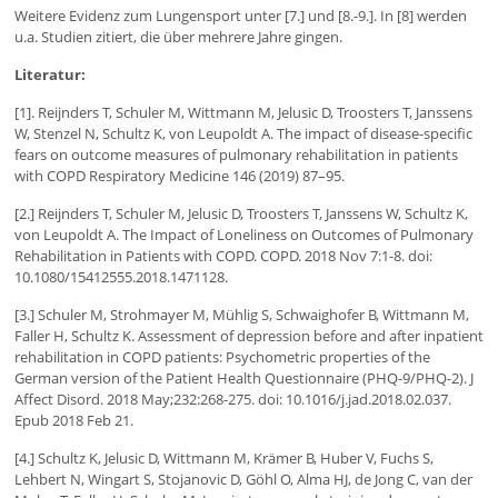
Weitere Evidenz zum Lungensport unter [7.] und [8.-9.]. In [8] werden
u.a. Studien zitiert, die über mehrere Jahre gingen.
Literatur:
[1]. Reijnders T, Schuler M, Wittmann M, Jelusic D, Troosters T, Janssens
W, Stenzel N, Schultz K, von Leupoldt A. The impact of disease-specific
fears on outcome measures of pulmonary rehabilitation in patients
with COPD Respiratory Medicine 146 (2019) 87–95.
[2.] Reijnders T, Schuler M, Jelusic D, Troosters T, Janssens W, Schultz K,
von Leupoldt A. The Impact of Loneliness on Outcomes of Pulmonary
Rehabilitation in Patients with COPD. COPD. 2018 Nov 7:1-8. doi:
10.1080/15412555.2018.1471128.
[3.] Schuler M, Strohmayer M, Mühlig S, Schwaighofer B, Wittmann M,
Faller H, Schultz K. Assessment of depression before and after inpatient
rehabilitation in COPD patients: Psychometric properties of the
German version of the Patient Health Questionnaire (PHQ-9/PHQ-2). J
Affect Disord. 2018 May;232:268-275. doi: 10.1016/j.jad.2018.02.037.
Epub 2018 Feb 21.
[4.] Schultz K, Jelusic D, Wittmann M, Krämer B, Huber V, Fuchs S,
Lehbert N, Wingart S, Stojanovic D, Göhl O, Alma HJ, de Jong C, van der