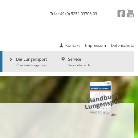
Tel.: +49 (0) 5252-93706-03
Kontakt
Impressum
Datenschutz
Der Lungensport
Service
Über den Lungensport
Servicebereich
a
n
d
b
uc
h
L
u
ng
e
ns
p
H
ort