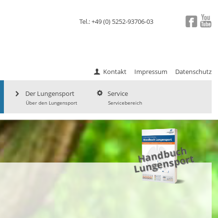
Tel.: +49 (0) 5252-93706-03
Kontakt
Impressum
Datenschutz
Der Lungensport
Service
Über den Lungensport
Servicebereich
a
n
d
b
uc
h
L
u
ng
e
ns
p
H
ort