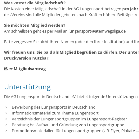
Was kostet die Mitgliedschaft?
Die Kosten einer Mitgliedschaft in der AG Lungensport betragen
pro Jahr
des Vereins sind alle Mitglieder gebeten, nach Kräften höhere Beiträge freiw
Sie möchten Mitglied werden?
Am schnellsten geht es per Mail an
lungensport@atemwegsliga.de
Bitte vergessen Sie nicht Ihren Namen (oder den Ihrer Institution) und I
Wir freuen uns, Sie bald als Mitglied begrüßen zu dürfen
.
Der unten 
Druckversion nutzbar.
⇒ Mitgliedsantrag
Unterstützung
Die AG Lungensport in Deutschland e.V. bietet folgende Unterstützungen 
Bewerbung des Lungensports in Deutschland
Informationsmaterial zum Thema Lungensport
Verzeichnis der Lungensportgruppen im
Lungensport-Register
Beratung bei Aufbau und Gründung von Lungensportgruppe
Promotionsmaterialien für Lungensportgruppen (z.B. Flyer, Plakate …