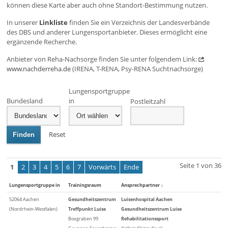
können diese Karte aber auch ohne Standort-Bestimmung nutzen.
In unserer
Linkliste
finden Sie ein Verzeichnis der Landesverbände
des DBS und anderer Lungensportanbieter. Dieses ermöglicht eine
ergänzende Recherche.
Anbieter von Reha-Nachsorge finden Sie unter folgendem Link:
www.nachderreha.de
(IRENA, T-RENA, Psy-RENA Suchtnachsorge)
Lungensportgruppe
Bundesland
in
Postleitzahl
Reset
Finden
Seite 1 von 36
1
2
3
4
5
6
7
Vorwärts
Ende
Lungensportgruppe in
Trainingsraum
Ansprechpartner
↓
52064 Aachen
Gesundheitszentrum
Luisenhospital Aachen
(Nordrhein-Westfalen)
Treffpunkt Luise
Gesundheitszentrum Luise
Boxgraben 99
Rehabilitationssport