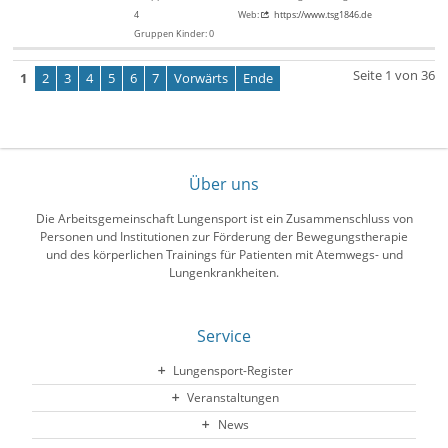
4
Web:
https://www.tsg1846.de
Gruppen Kinder: 0
Seite 1 von 36
1
2
3
4
5
6
7
Vorwärts
Ende
Über uns
Die Arbeitsgemeinschaft Lungensport ist ein Zusammenschluss von
Personen und Institutionen zur Förderung der Bewegungstherapie
und des körperlichen Trainings für Patienten mit Atemwegs- und
Lungenkrankheiten.
Service
Lungensport-Register
Veranstaltungen
News