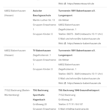
Web:
https://www.mtvaurich.de
64832 Babenhausen
Aula der
Turnverein 1891 Babenhausen e.V.
(Hessen)
Bauchgauschule
Lungensport
Martin-Luther-Str. 13
Ute Hehner
Gruppen Erwachsene:
64832 Babenhausen
1
Ziegelhüttenstr. 1
Gruppen Kinder: 0
Telefon: 06073 - 3649 (mittwochs 10-11 Uhr)
E-Mail: ute.hehner@tv-babenhausen.de
Web:
https://www.tv-babenhausen.de
64832 Babenhausen
TV Babenhausen
Turnverein 1891 Babenhausen e.V.
(Hessen)
Ziegelhüttenstr. 1
Lungensport
Gruppen Erwachsene:
Ute Hehner
1
64832 Babenhausen
Gruppen Kinder: 0
Ziegelhüttenstr. 1
Telefon: 06073 - 3649 (mittwochs 10-11 Uhr)
E-Mail: ute.hehner@tv-babenhausen.de
Web:
https://www.tv-babenhausen.de
71522 Backnang (Baden-
TSG Backnang
TSG Backnang 1846 Gesundheitssport
Württemberg)
Sporthalle
71522 Backnang
Hagenbach
Größeweg 20
Größeweg 20
Telefon: 0 71 91 / 8 61 87
Gruppen Erwachsene:
E-Mail: info@tsg-backnang.de