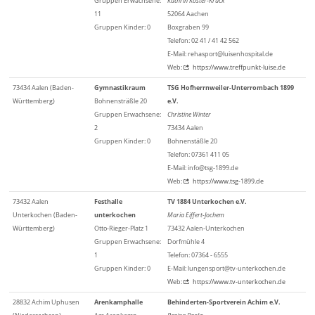
Gruppen Erwachsene:
Kathrin Köster-Kruck
11
52064 Aachen
Gruppen Kinder: 0
Boxgraben 99
Telefon: 02 41 / 41 42 562
E-Mail: rehasport@luisenhospital.de
Web:
https://www.treffpunkt-luise.de
73434 Aalen (Baden-
Gymnastikraum
TSG Hofherrnweiler-Unterrombach 1899
Württemberg)
Bohnensträßle 20
e.V.
Gruppen Erwachsene:
Christine Winter
2
73434 Aalen
Gruppen Kinder: 0
Bohnenstäßle 20
Telefon: 07361 411 05
E-Mail: info@tsg-1899.de
Web:
https://www.tsg-1899.de
73432 Aalen
Festhalle
TV 1884 Unterkochen e.V.
Unterkochen (Baden-
unterkochen
Maria Eiffert-Jochem
Württemberg)
Otto-Rieger-Platz 1
73432 Aalen-Unterkochen
Gruppen Erwachsene:
Dorfmühle 4
1
Telefon: 07364 - 6555
Gruppen Kinder: 0
E-Mail: lungensport@tv-unterkochen.de
Web:
https://www.tv-unterkochen.de
28832 Achim Uphusen
Arenkamphalle
Behinderten-Sportverein Achim e.V.