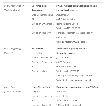
06449 Aschersleben
Sporthalle am
SV Lok Aschersleben Gesundheits- und
(Sachsen-Anhalt)
Ascaneum
Rehabilitationssport
Otto-Lilienthal-Straße
Nicole Habich
22
06449 Aschersleben
Gruppen Erwachsene:
Heinrich Heine Str. 48
1
Telefon: 03473 - 80 93 05
Gruppen Kinder: 0
E-Mail: sv-lokomotive-aschersleben@t-
online.de
Web:
https://www.lok-asl.de
86199 Augsburg
mit Aufzug
Turnverein Augsburg 1847 e.V.
(Bayern)
erreichbar!
Gesundheitssport
Gabelsberger Str. 63
Julia Zigldrum
Gruppen Erwachsene:
86199 Augsburg
3
Gabelsbergerstr. 64
Gruppen Kinder: 1
Telefon: 08 21 / 57 37 15
E-Mail: julia.zigldrum@tvaugsburg.de
Web:
https://www.tvaugsburg.de
26603 Aurich
Ferd.-Abegg-Halle
Männer-Turn-Verein Aurich von 1962 e.V.
(Niedersachsen)
Zingelstr. 12
26603 Aurich
Gruppen Erwachsene:
Zingelstr. 12
2
Telefon: 0 49 41 / 1 02 21
Gruppen Kinder: 0
E-Mail: info@mtvaurich.de