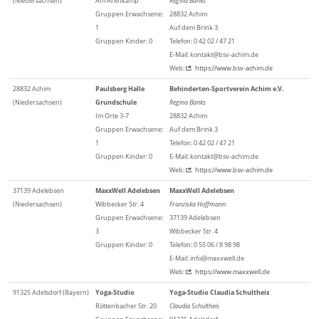
(Niedersachsen)
Am Arenkamp
Regina Banks
Gruppen Erwachsene:
28832 Achim
1
Auf dem Brink 3
Gruppen Kinder: 0
Telefon: 0 42 02 / 47 21
E-Mail: kontakt@bsv-achim.de
Web:
https://www.bsv-achim.de
28832 Achim
Paulsberg Halle
Behinderten-Sportverein Achim e.V.
(Niedersachsen)
Grundschule
Regina Banks
Im Orte 3-7
28832 Achim
Gruppen Erwachsene:
Auf dem Brink 3
1
Telefon: 0 42 02 / 47 21
Gruppen Kinder: 0
E-Mail: kontakt@bsv-achim.de
Web:
https://www.bsv-achim.de
37139 Adelebsen
MaxxWell Adelebsen
MaxxWell Adelebsen
(Niedersachsen)
Wibbecker Str. 4
Franziska Hoffmann
Gruppen Erwachsene:
37139 Adelebsen
3
Wibbecker Str. 4
Gruppen Kinder: 0
Telefon: 0 55 06 / 8 98 98
E-Mail: info@maxxwell.de
Web:
https://www.maxxwell.de
91325 Adelsdorf (Bayern)
Yoga-Studio
Yoga-Studio Claudia Schultheis
Röttenbacher Str. 20
Claudia Schultheis