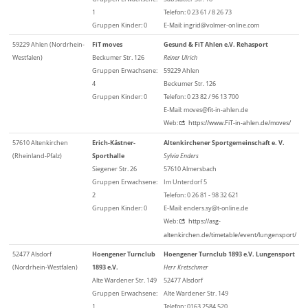
1
Telefon: 0 23 61 / 8 26 73
Gruppen Kinder: 0
E-Mail: ingrid@volmer-online.com
59229 Ahlen (Nordrhein-
FiT moves
Gesund & FiT Ahlen e.V. Rehasport
Westfalen)
Beckumer Str. 126
Reiner Ulrich
Gruppen Erwachsene:
59229 Ahlen
4
Beckumer Str. 126
Gruppen Kinder: 0
Telefon: 0 23 82 / 96 13 700
E-Mail: moves@fit-in-ahlen.de
Web:
https://www.FiT-in-ahlen.de/moves/
57610 Altenkirchen
Erich-Kästner-
Altenkirchener Sportgemeinschaft e. V.
(Rheinland-Pfalz)
Sporthalle
Sylvia Enders
Siegener Str. 26
57610 Almersbach
Gruppen Erwachsene:
Im Unterdorf 5
2
Telefon: 0 26 81 - 98 32 621
Gruppen Kinder: 0
E-Mail: enders.sy@t-online.de
Web:
https://asg-
altenkirchen.de/timetable/event/lungensport/
52477 Alsdorf
Hoengener Turnclub
Hoengener Turnclub 1893 e.V. Lungensport
(Nordrhein-Westfalen)
1893 e.V.
Herr Kretschmer
Alte Wardener Str. 149
52477 Alsdorf
Gruppen Erwachsene:
Alte Wardener Str. 149
1
Telefon: 0163 2584 520