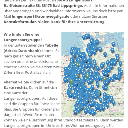
die Daten per Fax oder Post an die
AG Lungensport,
Raiffeisenstraße 38, 33175 Bad Lippspringe.
Auch für Informationen
über Änderungen sind wir dankbar. Informieren Sie uns doch bitte per
Mail
lungensport@atemwegsliga.de
oder nutzen Sie unser
Kontaktformular.
Vielen Dank für Ihre Unterstützung
.
Wie finden Sie eine
Lungensportgruppe?
In der unten stehenden
Tabelle
(Adress-Datenbank)
können Sie
nach gezielt nach einem Ort
suchen oder eine Umkreissuche
starten: Geben Sie die ersten zwei
Ziffern Ihrer Postleitzahl an.
Alternative: Sie klicken auf die
Karte rechts
. Dann öffnet sich
eine Karte der
Lungensportgruppen. Auf dieser
sind die Gruppen für Erwachsene
blau, die Gruppen für Kinder grün
dargestellt. Wenn Sie möchten,
können Sie eine Bestimmung Ihres Standortes zulassen. Dann werden
Lungensportgruppen im Umkreis Ihres Wohnortes angezeigt. Sie