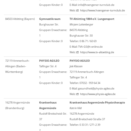
Gruppen Kinder: 0
E-Mail: info@hoengener-turnclub.de
Web:
https://www.hoengener-turnclub.de
84503 Altötting (Bayern)
Gymnastikraum
TV Altötting 1864 e.V. Lungensport
Burghauser Str.
Mirjam Luttenberger
Gruppen Erwachsene:
84570 Altötting
1
Burghauser Str. 50
Gruppen Kinder: 0
Telefon: 0 86 71 / 60 69
E-Mail: TVA-GS@t-online.de
Web:
https://www.tv-altoetting.de
72119 Ammerbuch-
PHYSIO AGILEO
PHYSIO AGILEO
Altingen (Baden-
Talfinger Str. 4
Jule Klassen
Württemberg)
Gruppen Erwachsene:
72119 Ammerbuch-Altingen
1
Talfinger Str. 4
Gruppen Kinder: 0
Telefon: 07032 - 959 64 34
E-Mail: gesundheit@physio-agileo.de
Web:
https://www.physio-agileo.de
16278 Angermünde
Krankenhaus
Krankenhaus Angermünde Physiotherapie
(Brandenburg)
Angermünde
Katrin Hild
Rudolf-Breitscheid-Str.
16278 Angermünde
37
Rudolf-Breitscheid-Straße 37
Gruppen Erwachsene:
Telefon: 0 33 31 / 271-2 39
2