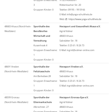
Gruppen Erwachsene:
91325 Adelsdorf
3
Röttenbacher Str. 20
Gruppen Kinder: 0
Telefon: 09195 – 99 59 66
E-Mail: info@yoga-schultheis.de
Web:
https://www.yoga-schultheis.de
48683 Ahaus (Nordrhein-
Sporthalle des
Herzsport und Gesundheit Ahaus e.V.
Westfalen)
Berufskolles
Ingrid Volmer
Wirtschaft und
48683 Ahaus
Verwaltung
Sabstätter Str. 18
Kusenhook 4
Telefon: 0 25 61 / 8 26 73
Gruppen Erwachsene:
E-Mail: ingrid@volmer-online.com
1
Gruppen Kinder: 0
48691 Vreden
Sporthalle der
Herzsport Vreden e.V.
(Nordrhein-Westfalen)
Felizitasschule
48683 Ahaus
Am Berkelsee 28
Sabstätter Str. 18
Gruppen Erwachsene:
Telefon: 0 25 61 / 8 26 73
1
E-Mail: ingrid@volmer-onlne.com
Gruppen Kinder: 0
48599 Gronau
Sporthalle der
Herzsport Gronau-Epe e.V.
(Nordrhein-Westfalen)
Eilermarkschule
Ingrid Volmer
Albrechtstr. 27
48683 Ahaus
Gruppen Erwachsene:
Sabstätter Str. 18