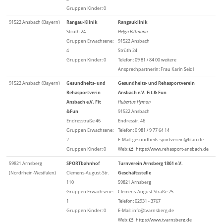
Gruppen Kinder: 0
91522 Ansbach (Bayern)
Rangau-Klinik
Rangauklinik
Strüth 24
Helga Bittmann
Gruppen Erwachsene:
91522 Ansbach
4
Strüth 24
Gruppen Kinder: 0
Telefon: 09 81 / 84 00 weitere
Ansprechpartnerin: Frau Karin Seidl
91522 Ansbach (Bayern)
Gesundheits- und
Gesundheits- und Rehasportverein
Rehasportverin
Ansbach e.V. Fit & Fun
Ansbach e.V. Fit
Hubertus Hymon
&Fun
91522 Ansbach
Endresstraße 46
Endresstr. 46
Gruppen Erwachsene:
Telefon: 0 981 / 9 77 64 14
2
E-Mail: gesundheits-sportverein@fitan.de
Gruppen Kinder: 0
Web:
https://www.rehasport-ansbach.de
59821 Arnsberg
SPORTbahnhof
Turnverein Arnsberg 1861 e.V.
(Nordrhein-Westfalen)
Clemens-August-Str.
Geschäftsstelle
110
59821 Arnsberg
Gruppen Erwachsene:
Clemens-August-Straße 25
1
Telefon: 02931 - 3767
Gruppen Kinder: 0
E-Mail: info@tvarnsberg.de
Web:
https://www.tvarnsberg.de