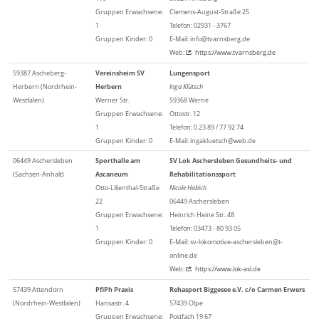
Gruppen Erwachsene:
Clemens-August-Straße 25
1
Telefon: 02931 - 3767
Gruppen Kinder: 0
E-Mail: info@tvarnsberg.de
Web:
https://www.tvarnsberg.de
59387 Ascheberg-
Vereinsheim SV
Lungensport
Herbern (Nordrhein-
Herbern
Inga Klütsch
Westfalen)
Werner Str.
59368 Werne
Gruppen Erwachsene:
Ottostr. 12
1
Telefon: 0 23 89 / 77 92 74
Gruppen Kinder: 0
E-Mail: ingakluetsch@web.de
06449 Aschersleben
Sporthalle am
SV Lok Aschersleben Gesundheits- und
(Sachsen-Anhalt)
Ascaneum
Rehabilitationssport
Otto-Lilienthal-Straße
Nicole Habich
22
06449 Aschersleben
Gruppen Erwachsene:
Heinrich Heine Str. 48
1
Telefon: 03473 - 80 93 05
Gruppen Kinder: 0
E-Mail: sv-lokomotive-aschersleben@t-
online.de
Web:
https://www.lok-asl.de
57439 Attendorn
PfiPh Praxis
Rehasport Biggesee e.V. c/o Carmen Erwers
(Nordrhein-Westfalen)
Hansastr. 4
57439 Olpe
Gruppen Erwachsene:
Postfach 19 67