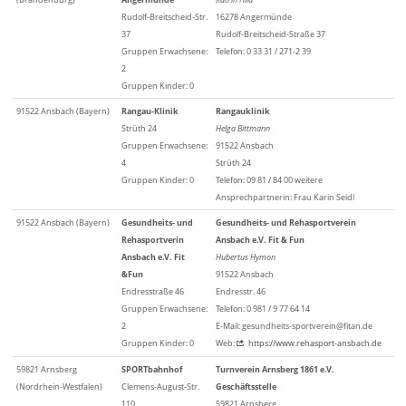
Rudolf-Breitscheid-Str.
16278 Angermünde
37
Rudolf-Breitscheid-Straße 37
Gruppen Erwachsene:
Telefon: 0 33 31 / 271-2 39
2
Gruppen Kinder: 0
91522 Ansbach (Bayern)
Rangau-Klinik
Rangauklinik
Strüth 24
Helga Bittmann
Gruppen Erwachsene:
91522 Ansbach
4
Strüth 24
Gruppen Kinder: 0
Telefon: 09 81 / 84 00 weitere
Ansprechpartnerin: Frau Karin Seidl
91522 Ansbach (Bayern)
Gesundheits- und
Gesundheits- und Rehasportverein
Rehasportverin
Ansbach e.V. Fit & Fun
Ansbach e.V. Fit
Hubertus Hymon
&Fun
91522 Ansbach
Endresstraße 46
Endresstr. 46
Gruppen Erwachsene:
Telefon: 0 981 / 9 77 64 14
2
E-Mail: gesundheits-sportverein@fitan.de
Gruppen Kinder: 0
Web:
https://www.rehasport-ansbach.de
59821 Arnsberg
SPORTbahnhof
Turnverein Arnsberg 1861 e.V.
(Nordrhein-Westfalen)
Clemens-August-Str.
Geschäftsstelle
110
59821 Arnsberg