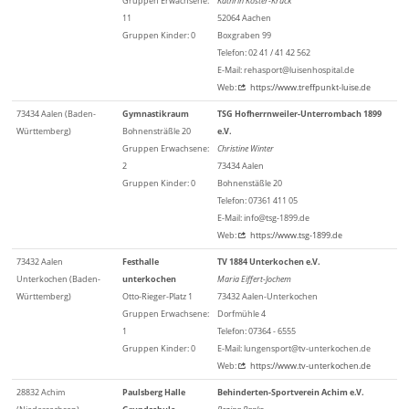
Gruppen Erwachsene:
Kathrin Köster-Kruck
11
52064 Aachen
Gruppen Kinder: 0
Boxgraben 99
Telefon: 02 41 / 41 42 562
E-Mail: rehasport@luisenhospital.de
Web:
https://www.treffpunkt-luise.de
73434 Aalen (Baden-
Gymnastikraum
TSG Hofherrnweiler-Unterrombach 1899
Württemberg)
Bohnensträßle 20
e.V.
Gruppen Erwachsene:
Christine Winter
2
73434 Aalen
Gruppen Kinder: 0
Bohnenstäßle 20
Telefon: 07361 411 05
E-Mail: info@tsg-1899.de
Web:
https://www.tsg-1899.de
73432 Aalen
Festhalle
TV 1884 Unterkochen e.V.
Unterkochen (Baden-
unterkochen
Maria Eiffert-Jochem
Württemberg)
Otto-Rieger-Platz 1
73432 Aalen-Unterkochen
Gruppen Erwachsene:
Dorfmühle 4
1
Telefon: 07364 - 6555
Gruppen Kinder: 0
E-Mail: lungensport@tv-unterkochen.de
Web:
https://www.tv-unterkochen.de
28832 Achim
Paulsberg Halle
Behinderten-Sportverein Achim e.V.