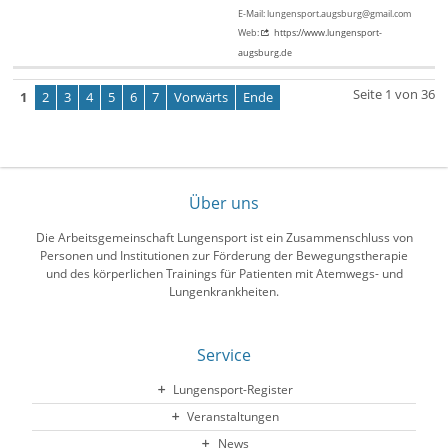
E-Mail: lungensport.augsburg@gmail.com
Web:
https://www.lungensport-
augsburg.de
Seite 1 von 36
1
2
3
4
5
6
7
Vorwärts
Ende
Über uns
Die Arbeitsgemeinschaft Lungensport ist ein Zusammenschluss von
Personen und Institutionen zur Förderung der Bewegungstherapie
und des körperlichen Trainings für Patienten mit Atemwegs- und
Lungenkrankheiten.
Service
Lungensport-Register
Veranstaltungen
News