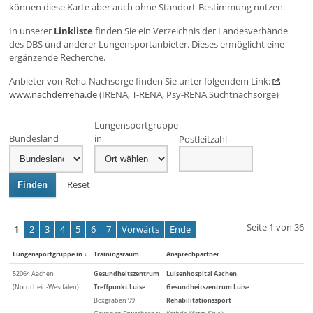
können diese Karte aber auch ohne Standort-Bestimmung nutzen.
In unserer
Linkliste
finden Sie ein Verzeichnis der Landesverbände
des DBS und anderer Lungensportanbieter. Dieses ermöglicht eine
ergänzende Recherche.
Anbieter von Reha-Nachsorge finden Sie unter folgendem Link:
www.nachderreha.de
(IRENA, T-RENA, Psy-RENA Suchtnachsorge)
Lungensportgruppe
Bundesland
in
Postleitzahl
Reset
Finden
Seite 1 von 36
1
2
3
4
5
6
7
Vorwärts
Ende
Lungensportgruppe in
↓
Trainingsraum
Ansprechpartner
52064 Aachen
Gesundheitszentrum
Luisenhospital Aachen
(Nordrhein-Westfalen)
Treffpunkt Luise
Gesundheitszentrum Luise
Boxgraben 99
Rehabilitationssport