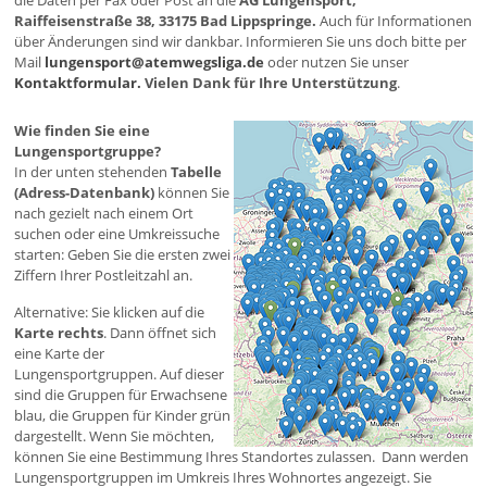
die Daten per Fax oder Post an die
AG Lungensport,
Raiffeisenstraße 38, 33175 Bad Lippspringe.
Auch für Informationen
über Änderungen sind wir dankbar. Informieren Sie uns doch bitte per
Mail
lungensport@atemwegsliga.de
oder nutzen Sie unser
Kontaktformular.
Vielen Dank für Ihre Unterstützung
.
Wie finden Sie eine
Lungensportgruppe?
In der unten stehenden
Tabelle
(Adress-Datenbank)
können Sie
nach gezielt nach einem Ort
suchen oder eine Umkreissuche
starten: Geben Sie die ersten zwei
Ziffern Ihrer Postleitzahl an.
Alternative: Sie klicken auf die
Karte rechts
. Dann öffnet sich
eine Karte der
Lungensportgruppen. Auf dieser
sind die Gruppen für Erwachsene
blau, die Gruppen für Kinder grün
dargestellt. Wenn Sie möchten,
können Sie eine Bestimmung Ihres Standortes zulassen. Dann werden
Lungensportgruppen im Umkreis Ihres Wohnortes angezeigt. Sie