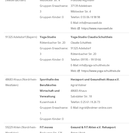
(Niedersachsen)
Wibbecker Str. 4
Franziska Hoffmann
Gruppen Erwachsene:
37139 Adelebsen
3
Wibbecker Str. 4
Gruppen Kinder: 0
Telefon: 0 55 06 / 8 98 98
E-Mail: info@maxxwell.de
Web:
https://www.maxxwell.de
91325 Adelsdorf (Bayern)
Yoga-Studio
Yoga-Studio Claudia Schultheis
Röttenbacher Str. 20
Claudia Schultheis
Gruppen Erwachsene:
91325 Adelsdorf
3
Röttenbacher Str. 20
Gruppen Kinder: 0
Telefon: 09195 – 99 59 66
E-Mail: info@yoga-schultheis.de
Web:
https://www.yoga-schultheis.de
48683 Ahaus (Nordrhein-
Sporthalle des
Herzsport und Gesundheit Ahaus e.V.
Westfalen)
Berufskolles
Ingrid Volmer
Wirtschaft und
48683 Ahaus
Verwaltung
Sabstätter Str. 18
Kusenhook 4
Telefon: 0 25 61 / 8 26 73
Gruppen Erwachsene:
E-Mail: ingrid@volmer-online.com
1
Gruppen Kinder: 0
59229 Ahlen (Nordrhein-
FiT moves
Gesund & FiT Ahlen e.V. Rehasport
Westfalen)
Beckumer Str. 126
Reiner Ulrich