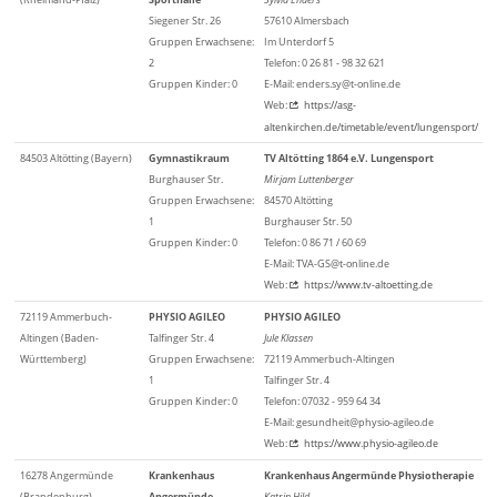
Siegener Str. 26
57610 Almersbach
Gruppen Erwachsene:
Im Unterdorf 5
2
Telefon: 0 26 81 - 98 32 621
Gruppen Kinder: 0
E-Mail: enders.sy@t-online.de
Web:
https://asg-
altenkirchen.de/timetable/event/lungensport/
84503 Altötting (Bayern)
Gymnastikraum
TV Altötting 1864 e.V. Lungensport
Burghauser Str.
Mirjam Luttenberger
Gruppen Erwachsene:
84570 Altötting
1
Burghauser Str. 50
Gruppen Kinder: 0
Telefon: 0 86 71 / 60 69
E-Mail: TVA-GS@t-online.de
Web:
https://www.tv-altoetting.de
72119 Ammerbuch-
PHYSIO AGILEO
PHYSIO AGILEO
Altingen (Baden-
Talfinger Str. 4
Jule Klassen
Württemberg)
Gruppen Erwachsene:
72119 Ammerbuch-Altingen
1
Talfinger Str. 4
Gruppen Kinder: 0
Telefon: 07032 - 959 64 34
E-Mail: gesundheit@physio-agileo.de
Web:
https://www.physio-agileo.de
16278 Angermünde
Krankenhaus
Krankenhaus Angermünde Physiotherapie
(Brandenburg)
Angermünde
Katrin Hild