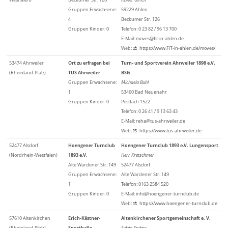
Gruppen Erwachsene:
59229 Ahlen
4
Beckumer Str. 126
Gruppen Kinder: 0
Telefon: 0 23 82 / 96 13 700
E-Mail: moves@fit-in-ahlen.de
Web:
https://www.FiT-in-ahlen.de/moves/
53474 Ahrweiler
Ort zu erfragen bei
Turn- und Sportverein Ahrweiler 1898 e.V.
(Rheinland-Pfalz)
TUS Ahrweiler
BSG
Gruppen Erwachsene:
Michaela Buhl
1
53460 Bad Neuenahr
Gruppen Kinder: 0
Postfach 1522
Telefon: 0 26 41 / 9 13 63 43
E-Mail: reha@tus-ahrweiler.de
Web:
https://www.tus-ahrweiler.de
52477 Alsdorf
Hoengener Turnclub
Hoengener Turnclub 1893 e.V. Lungensport
(Nordrhein-Westfalen)
1893 e.V.
Herr Kretschmer
Alte Wardener Str. 149
52477 Alsdorf
Gruppen Erwachsene:
Alte Wardener Str. 149
1
Telefon: 0163 2584 520
Gruppen Kinder: 0
E-Mail: info@hoengener-turnclub.de
Web:
https://www.hoengener-turnclub.de
57610 Altenkirchen
Erich-Kästner-
Altenkirchener Sportgemeinschaft e. V.
(Rheinland-Pfalz)
Sporthalle
Sylvia Enders