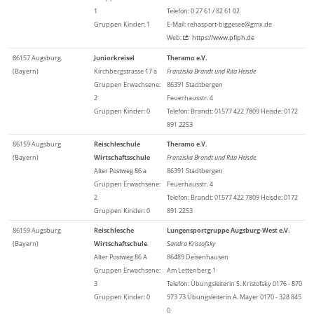
1
Telefon: 0 27 61 / 82 61 02
Gruppen Kinder: 1
E-Mail: rehasport-biggesee@gmx.de
Web:
https://www.pfiph.de
86157 Augsburg
Juniorkreisel
Theramo e.V.
(Bayern)
Kirchbergstrasse 17 a
Franziska Brandt und Rita Heisde
Gruppen Erwachsene:
86391 Stadtbergen
2
Feuerhausstr. 4
Gruppen Kinder: 0
Telefon: Brandt: 01577 422 7809 Heisde: 0172
891 2253
86159 Augsburg
Reischleschule
Theramo e.V.
(Bayern)
Wirtschaftsschule
Franziska Brandt und Rita Heisde
Alter Postweg 86 a
86391 Stadtbergen
Gruppen Erwachsene:
Feuerhausstr. 4
2
Telefon: Brandt: 01577 422 7809 Heisde: 0172
Gruppen Kinder: 0
891 2253
86159 Augsburg
Reischlesche
Lungensportgruppe Augsburg-West e.V.
(Bayern)
Wirtschaftschule
Sandra Kristofsky
Alter Postweg 86 A
86489 Deisenhausen
Gruppen Erwachsene:
Am Lettenberg 1
3
Telefon: Übungsleiterin S. Kristofsky 0176 - 870
Gruppen Kinder: 0
973 73 Übungsleiterin A. Mayer 0170 - 328 845
0