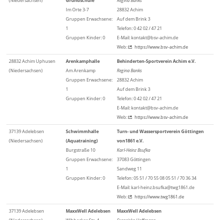
(Niedersachsen)
Grundschule
Regina Banks
Im Orte 3-7
28832 Achim
Gruppen Erwachsene:
Auf dem Brink 3
1
Telefon: 0 42 02 / 47 21
Gruppen Kinder: 0
E-Mail: kontakt@bsv-achim.de
Web:
https://www.bsv-achim.de
28832 Achim Uphusen
Arenkamphalle
Behinderten-Sportverein Achim e.V.
(Niedersachsen)
Am Arenkamp
Regina Banks
Gruppen Erwachsene:
28832 Achim
1
Auf dem Brink 3
Gruppen Kinder: 0
Telefon: 0 42 02 / 47 21
E-Mail: kontakt@bsv-achim.de
Web:
https://www.bsv-achim.de
37139 Adelebsen
Schwimmhalle
Turn- und Wassersportverein Göttingen
(Niedersachsen)
(Aquatraining)
von1861 e.V.
Burgstraße 10
Karl-Heinz Bsufka
Gruppen Erwachsene:
37083 Göttingen
1
Sandweg 11
Gruppen Kinder: 0
Telefon: 05 51 / 70 55 08 05 51 / 70 36 34
E-Mail: karl-heinz.bsufka@twg1861.de
Web:
https://www.twg1861.de
37139 Adelebsen
MaxxWell Adelebsen
MaxxWell Adelebsen