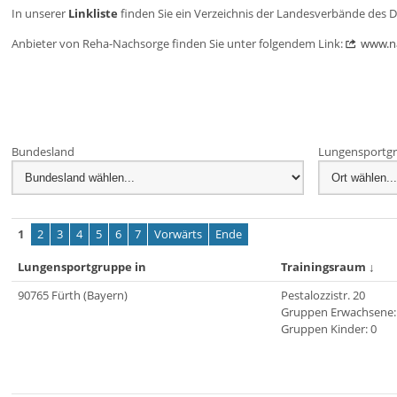
In unserer
Linkliste
finden Sie ein Verzeichnis der Landesverbände des 
Anbieter von Reha-Nachsorge finden Sie unter folgendem Link:
www.n
Bundesland
Lungensportgr
1
2
3
4
5
6
7
Vorwärts
Ende
Lungensportgruppe in
Trainingsraum
↓
90765 Fürth (Bayern)
Pestalozzistr. 20
Gruppen Erwachsene:
Gruppen Kinder: 0