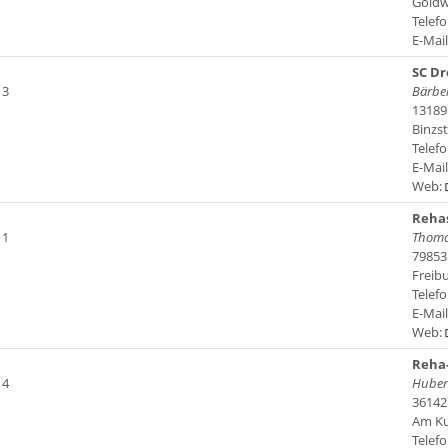
Goldw
Telefo
E-Mai
SC Dr
 3
Bärbel
13189 
Binzst
Telefo
E-Mai
Web:
Rehas
 1
Thoma
79853
Freibu
Telefo
E-Mai
Web:
Reha-
 4
Hubert
36142
Am Ku
Telefo