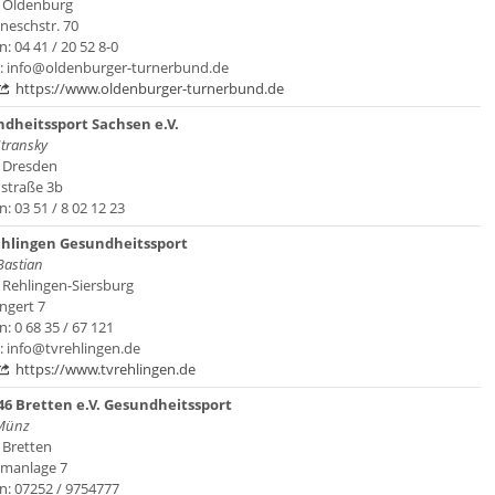
 Oldenburg
neschstr. 70
n: 04 41 / 20 52 8-0
l: info@oldenburger-turnerbund.de
https://www.oldenburger-turnerbund.de
dheitssport Sachsen e.V.
transky
 Dresden
straße 3b
n: 03 51 / 8 02 12 23
hlingen Gesundheitssport
Bastian
 Rehlingen-Siersburg
ngert 7
n: 0 68 35 / 67 121
: info@tvrehlingen.de
https://www.tvrehlingen.de
46 Bretten e.V. Gesundheitssport
 Münz
 Bretten
manlage 7
n: 07252 / 9754777