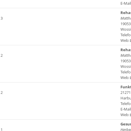
E-Mai
Rehas
 3
Matthi
19053
Wossid
Telefo
Web:
Rehas
 2
Matthi
19053
Wossid
Telefo
Web:
Funkt
 2
21271
Harbur
Telefo
E-Mai
Web:
Gesun
 1
Herbe