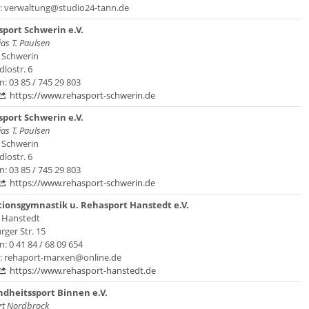
l: verwaltung@studio24-tann.de
port Schwerin e.V.
as T. Paulsen
 Schwerin
lostr. 6
n: 03 85 / 745 29 803
https://www.rehasport-schwerin.de
port Schwerin e.V.
as T. Paulsen
 Schwerin
lostr. 6
n: 03 85 / 745 29 803
https://www.rehasport-schwerin.de
ionsgymnastik u. Rehasport Hanstedt e.V.
 Hanstedt
ger Str. 15
n: 0 41 84 / 68 09 654
l: rehaport-marxen@online.de
https://www.rehasport-hanstedt.de
dheitssport Binnen e.V.
rt Nordbrock