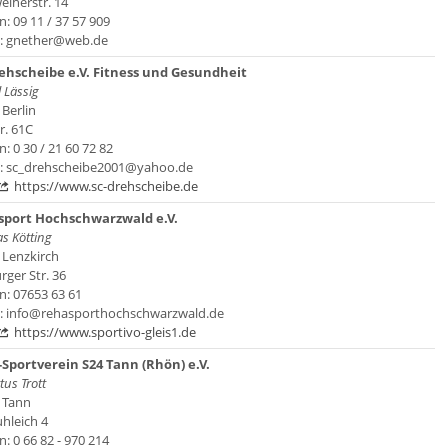
eiherstr. 14
n: 09 11 / 37 57 909
l: gnether@web.de
ehscheibe e.V. Fitness und Gesundheit
 Lässig
Berlin
r. 61C
n: 0 30 / 21 60 72 82
l: sc_drehscheibe2001@yahoo.de
https://www.sc-drehscheibe.de
port Hochschwarzwald e.V.
s Kötting
 Lenzkirch
rger Str. 36
n: 07653 63 61
l: info@rehasporthochschwarzwald.de
https://www.sportivo-gleis1.de
Sportverein S24 Tann (Rhön) e.V.
us Trott
 Tann
hleich 4
n: 0 66 82 - 970 214