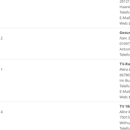
26121
Haare
Telefo
E-Mai
Web:
Gesun
 2
Fam. S
01097
Anton
Telefo
TV-Re
 1
Petra 
66780
Im Bu
Telefo
E-Mail
Web:
TV 18
 4
Aline
75015
Withu
Telefo