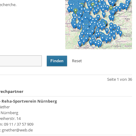
echerche.
Reset
Finden
Seite 1 von 36
rechpartner
- Reha-Sportverein Nürnberg
Nether
 Nürnberg
eiherstr. 14
n: 09 11 / 37 57 909
l: gnether@web.de