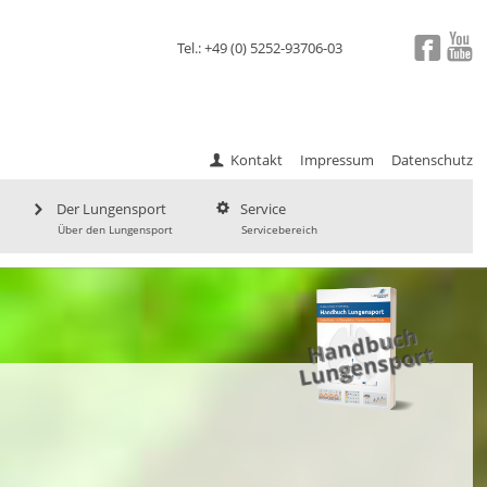
Tel.: +49 (0) 5252-93706-03
Kontakt
Impressum
Datenschutz
Der Lungensport
Service
Über den Lungensport
Servicebereich
a
n
d
b
uc
h
L
u
ng
e
ns
p
H
ort