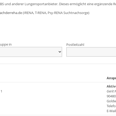
DBS und anderer Lungensportanbieter. Dieses ermöglicht eine ergänzende R
achderreha.de
(IRENA, T-RENA, Psy-RENA Suchtnachsorge)
uppe in
Postleitzahl
Ansp
Aktiv
 1
Gerit 
90480
Goldw
Telefo
E-Mai