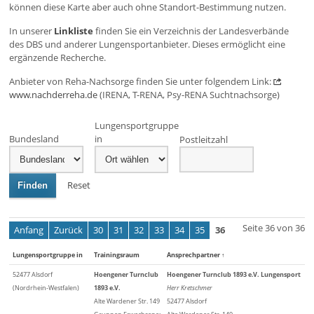
können diese Karte aber auch ohne Standort-Bestimmung nutzen.
In unserer
Linkliste
finden Sie ein Verzeichnis der Landesverbände
des DBS und anderer Lungensportanbieter. Dieses ermöglicht eine
ergänzende Recherche.
Anbieter von Reha-Nachsorge finden Sie unter folgendem Link:
www.nachderreha.de
(IRENA, T-RENA, Psy-RENA Suchtnachsorge)
Lungensportgruppe
Bundesland
in
Postleitzahl
Reset
Finden
Seite 36 von 36
Anfang
Zurück
30
31
32
33
34
35
36
Lungensportgruppe in
Trainingsraum
Ansprechpartner
↑
52477 Alsdorf
Hoengener Turnclub
Hoengener Turnclub 1893 e.V. Lungensport
(Nordrhein-Westfalen)
1893 e.V.
Herr Kretschmer
Alte Wardener Str. 149
52477 Alsdorf