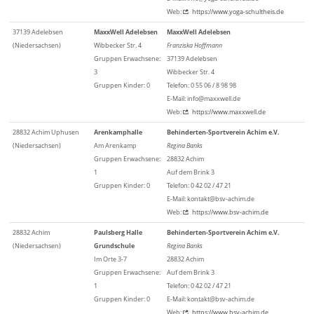
Web:
https://www.yoga-schultheis.de
37139 Adelebsen
MaxxWell Adelebsen
MaxxWell Adelebsen
(Niedersachsen)
Wibbecker Str. 4
Franziska Hoffmann
Gruppen Erwachsene:
37139 Adelebsen
3
Wibbecker Str. 4
Gruppen Kinder: 0
Telefon: 0 55 06 / 8 98 98
E-Mail: info@maxxwell.de
Web:
https://www.maxxwell.de
28832 Achim Uphusen
Arenkamphalle
Behinderten-Sportverein Achim e.V.
(Niedersachsen)
Am Arenkamp
Regina Banks
Gruppen Erwachsene:
28832 Achim
1
Auf dem Brink 3
Gruppen Kinder: 0
Telefon: 0 42 02 / 47 21
E-Mail: kontakt@bsv-achim.de
Web:
https://www.bsv-achim.de
28832 Achim
Paulsberg Halle
Behinderten-Sportverein Achim e.V.
(Niedersachsen)
Grundschule
Regina Banks
Im Orte 3-7
28832 Achim
Gruppen Erwachsene:
Auf dem Brink 3
1
Telefon: 0 42 02 / 47 21
Gruppen Kinder: 0
E-Mail: kontakt@bsv-achim.de
Web:
https://www.bsv-achim.de