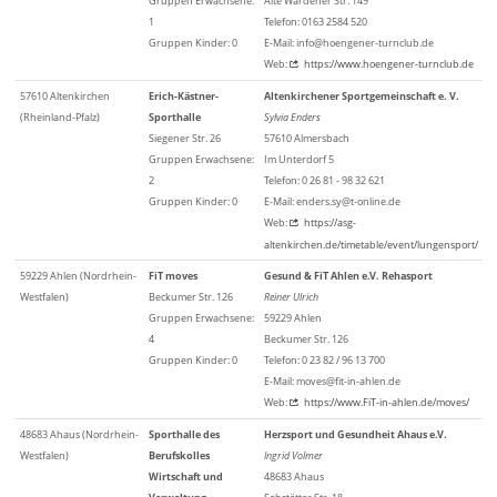
Gruppen Erwachsene:
Alte Wardener Str. 149
1
Telefon: 0163 2584 520
Gruppen Kinder: 0
E-Mail: info@hoengener-turnclub.de
Web:
https://www.hoengener-turnclub.de
57610 Altenkirchen
Erich-Kästner-
Altenkirchener Sportgemeinschaft e. V.
(Rheinland-Pfalz)
Sporthalle
Sylvia Enders
Siegener Str. 26
57610 Almersbach
Gruppen Erwachsene:
Im Unterdorf 5
2
Telefon: 0 26 81 - 98 32 621
Gruppen Kinder: 0
E-Mail: enders.sy@t-online.de
Web:
https://asg-
altenkirchen.de/timetable/event/lungensport/
59229 Ahlen (Nordrhein-
FiT moves
Gesund & FiT Ahlen e.V. Rehasport
Westfalen)
Beckumer Str. 126
Reiner Ulrich
Gruppen Erwachsene:
59229 Ahlen
4
Beckumer Str. 126
Gruppen Kinder: 0
Telefon: 0 23 82 / 96 13 700
E-Mail: moves@fit-in-ahlen.de
Web:
https://www.FiT-in-ahlen.de/moves/
48683 Ahaus (Nordrhein-
Sporthalle des
Herzsport und Gesundheit Ahaus e.V.
Westfalen)
Berufskolles
Ingrid Volmer
Wirtschaft und
48683 Ahaus