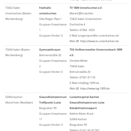
73432 Aalen
Festhalle
TV 1884 Unterkochen e.V.
Unterkochen (Baden-
unterkochen
Maria Eiffert-Jochem
Württemberg)
Otto-Rieger-Platz 1
73432 Aalen-Unterkochen
Gruppen Erwachsene:
Dorfmühle 4
1
Telefon: 07364 - 6555
Gruppen Kinder: 0
E-Mail: lungensport@tv-unterkochen.de
Web:
https://www.tv-unterkochen.de
73434 Aalen (Baden-
Gymnastikraum
TSG Hofherrnweiler-Unterrombach 1899
Württemberg)
Bohnensträßle 20
e.V.
Gruppen Erwachsene:
Christine Winter
2
73434 Aalen
Gruppen Kinder: 0
Bohnenstäßle 20
Telefon: 07361 411 05
E-Mail: info@tsg-1899.de
Web:
https://www.tsg-1899.de
52064 Aachen
Gesundheitszentrum
Luisenhospital Aachen
(Nordrhein-Westfalen)
Treffpunkt Luise
Gesundheitszentrum Luise
Boxgraben 99
Rehabilitationssport
Gruppen Erwachsene:
Kathrin Köster-Kruck
11
52064 Aachen
Gruppen Kinder: 0
Boxgraben 99
Telefon: 02 41 / 41 42 562