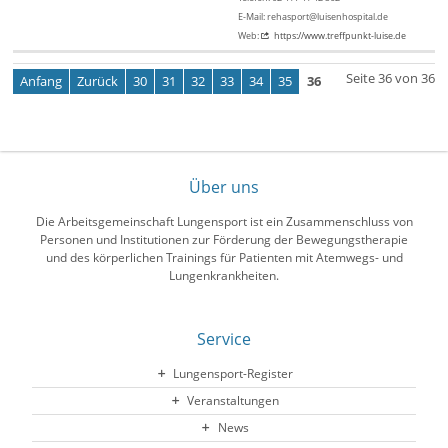
E-Mail: rehasport@luisenhospital.de
Web:
https://www.treffpunkt-luise.de
Seite 36 von 36
Anfang
Zurück
30
31
32
33
34
35
36
Über uns
Die Arbeitsgemeinschaft Lungensport ist ein Zusammenschluss von
Personen und Institutionen zur Förderung der Bewegungstherapie
und des körperlichen Trainings für Patienten mit Atemwegs- und
Lungenkrankheiten.
Service
Lungensport-Register
Veranstaltungen
News