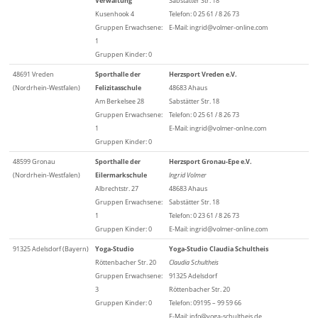
Verwaltung
Sabstätter Str. 18
Kusenhook 4
Telefon: 0 25 61 / 8 26 73
Gruppen Erwachsene:
E-Mail: ingrid@volmer-online.com
1
Gruppen Kinder: 0
48691 Vreden
Sporthalle der
Herzsport Vreden e.V.
(Nordrhein-Westfalen)
Felizitasschule
48683 Ahaus
Am Berkelsee 28
Sabstätter Str. 18
Gruppen Erwachsene:
Telefon: 0 25 61 / 8 26 73
1
E-Mail: ingrid@volmer-onlne.com
Gruppen Kinder: 0
48599 Gronau
Sporthalle der
Herzsport Gronau-Epe e.V.
(Nordrhein-Westfalen)
Eilermarkschule
Ingrid Volmer
Albrechtstr. 27
48683 Ahaus
Gruppen Erwachsene:
Sabstätter Str. 18
1
Telefon: 0 23 61 / 8 26 73
Gruppen Kinder: 0
E-Mail: ingrid@volmer-online.com
91325 Adelsdorf (Bayern)
Yoga-Studio
Yoga-Studio Claudia Schultheis
Röttenbacher Str. 20
Claudia Schultheis
Gruppen Erwachsene:
91325 Adelsdorf
3
Röttenbacher Str. 20
Gruppen Kinder: 0
Telefon: 09195 – 99 59 66
E-Mail: info@yoga-schultheis.de