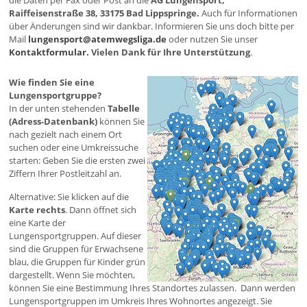
die Daten per Fax oder Post an die
AG Lungensport,
Raiffeisenstraße 38, 33175 Bad Lippspringe.
Auch für Informationen
über Änderungen sind wir dankbar. Informieren Sie uns doch bitte per
Mail
lungensport@atemwegsliga.de
oder nutzen Sie unser
Kontaktformular.
Vielen Dank für Ihre Unterstützung
.
Wie finden Sie eine
Lungensportgruppe?
In der unten stehenden
Tabelle
(Adress-Datenbank)
können Sie
nach gezielt nach einem Ort
suchen oder eine Umkreissuche
starten: Geben Sie die ersten zwei
Ziffern Ihrer Postleitzahl an.
Alternative: Sie klicken auf die
Karte rechts
. Dann öffnet sich
eine Karte der
Lungensportgruppen. Auf dieser
sind die Gruppen für Erwachsene
blau, die Gruppen für Kinder grün
dargestellt. Wenn Sie möchten,
können Sie eine Bestimmung Ihres Standortes zulassen. Dann werden
Lungensportgruppen im Umkreis Ihres Wohnortes angezeigt. Sie