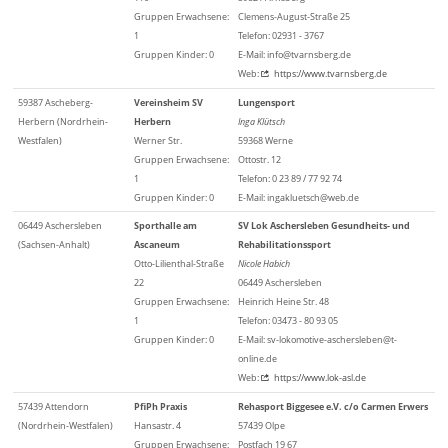
Gruppen Erwachsene:
Clemens-August-Straße 25
1
Telefon: 02931 - 3767
Gruppen Kinder: 0
E-Mail: info@tvarnsberg.de
Web:
https://www.tvarnsberg.de
59387 Ascheberg-
Vereinsheim SV
Lungensport
Herbern (Nordrhein-
Herbern
Inga Klütsch
Westfalen)
Werner Str.
59368 Werne
Gruppen Erwachsene:
Ottostr. 12
1
Telefon: 0 23 89 / 77 92 74
Gruppen Kinder: 0
E-Mail: ingakluetsch@web.de
06449 Aschersleben
Sporthalle am
SV Lok Aschersleben Gesundheits- und
(Sachsen-Anhalt)
Ascaneum
Rehabilitationssport
Otto-Lilienthal-Straße
Nicole Habich
22
06449 Aschersleben
Gruppen Erwachsene:
Heinrich Heine Str. 48
1
Telefon: 03473 - 80 93 05
Gruppen Kinder: 0
E-Mail: sv-lokomotive-aschersleben@t-
online.de
Web:
https://www.lok-asl.de
57439 Attendorn
PfiPh Praxis
Rehasport Biggesee e.V. c/o Carmen Erwers
(Nordrhein-Westfalen)
Hansastr. 4
57439 Olpe
Gruppen Erwachsene:
Postfach 19 67