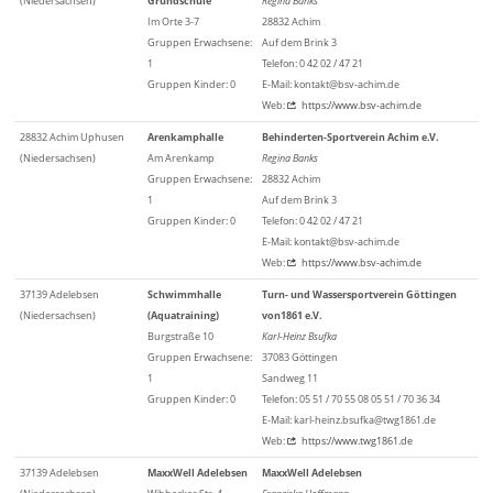
(Niedersachsen)
Grundschule
Regina Banks
Im Orte 3-7
28832 Achim
Gruppen Erwachsene:
Auf dem Brink 3
1
Telefon: 0 42 02 / 47 21
Gruppen Kinder: 0
E-Mail: kontakt@bsv-achim.de
Web:
https://www.bsv-achim.de
28832 Achim Uphusen
Arenkamphalle
Behinderten-Sportverein Achim e.V.
(Niedersachsen)
Am Arenkamp
Regina Banks
Gruppen Erwachsene:
28832 Achim
1
Auf dem Brink 3
Gruppen Kinder: 0
Telefon: 0 42 02 / 47 21
E-Mail: kontakt@bsv-achim.de
Web:
https://www.bsv-achim.de
37139 Adelebsen
Schwimmhalle
Turn- und Wassersportverein Göttingen
(Niedersachsen)
(Aquatraining)
von1861 e.V.
Burgstraße 10
Karl-Heinz Bsufka
Gruppen Erwachsene:
37083 Göttingen
1
Sandweg 11
Gruppen Kinder: 0
Telefon: 05 51 / 70 55 08 05 51 / 70 36 34
E-Mail: karl-heinz.bsufka@twg1861.de
Web:
https://www.twg1861.de
37139 Adelebsen
MaxxWell Adelebsen
MaxxWell Adelebsen