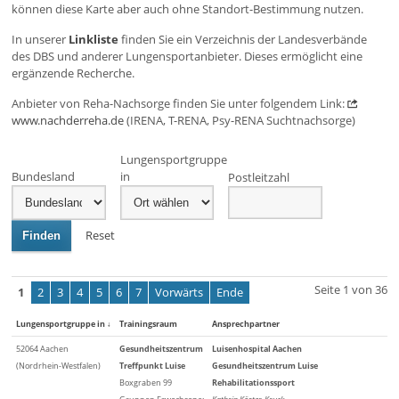
können diese Karte aber auch ohne Standort-Bestimmung nutzen.
In unserer
Linkliste
finden Sie ein Verzeichnis der Landesverbände
des DBS und anderer Lungensportanbieter. Dieses ermöglicht eine
ergänzende Recherche.
Anbieter von Reha-Nachsorge finden Sie unter folgendem Link:
www.nachderreha.de
(IRENA, T-RENA, Psy-RENA Suchtnachsorge)
Lungensportgruppe
Bundesland
in
Postleitzahl
Reset
Finden
Seite 1 von 36
1
2
3
4
5
6
7
Vorwärts
Ende
Lungensportgruppe in
↓
Trainingsraum
Ansprechpartner
52064 Aachen
Gesundheitszentrum
Luisenhospital Aachen
(Nordrhein-Westfalen)
Treffpunkt Luise
Gesundheitszentrum Luise
Boxgraben 99
Rehabilitationssport