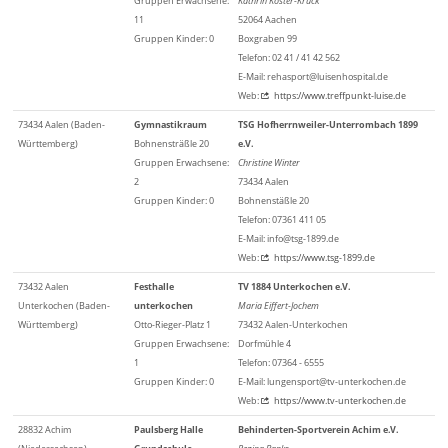
Gruppen Erwachsene:
Kathrin Köster-Kruck
11
52064 Aachen
Gruppen Kinder: 0
Boxgraben 99
Telefon: 02 41 / 41 42 562
E-Mail: rehasport@luisenhospital.de
Web:
https://www.treffpunkt-luise.de
73434 Aalen (Baden-
Gymnastikraum
TSG Hofherrnweiler-Unterrombach 1899
Württemberg)
Bohnensträßle 20
e.V.
Gruppen Erwachsene:
Christine Winter
2
73434 Aalen
Gruppen Kinder: 0
Bohnenstäßle 20
Telefon: 07361 411 05
E-Mail: info@tsg-1899.de
Web:
https://www.tsg-1899.de
73432 Aalen
Festhalle
TV 1884 Unterkochen e.V.
Unterkochen (Baden-
unterkochen
Maria Eiffert-Jochem
Württemberg)
Otto-Rieger-Platz 1
73432 Aalen-Unterkochen
Gruppen Erwachsene:
Dorfmühle 4
1
Telefon: 07364 - 6555
Gruppen Kinder: 0
E-Mail: lungensport@tv-unterkochen.de
Web:
https://www.tv-unterkochen.de
28832 Achim
Paulsberg Halle
Behinderten-Sportverein Achim e.V.