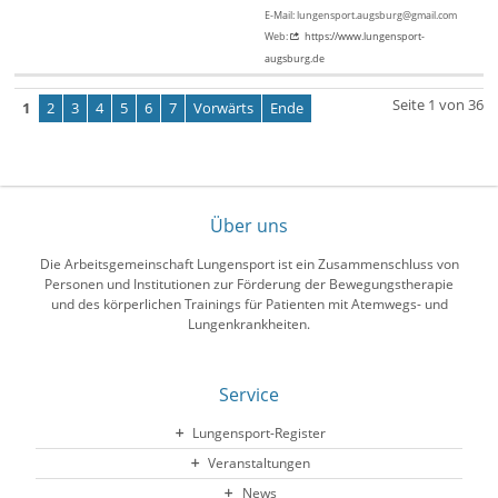
E-Mail: lungensport.augsburg@gmail.com
Web:
https://www.lungensport-
augsburg.de
Seite 1 von 36
1
2
3
4
5
6
7
Vorwärts
Ende
Über uns
Die Arbeitsgemeinschaft Lungensport ist ein Zusammenschluss von
Personen und Institutionen zur Förderung der Bewegungstherapie
und des körperlichen Trainings für Patienten mit Atemwegs- und
Lungenkrankheiten.
Service
Lungensport-Register
Veranstaltungen
News