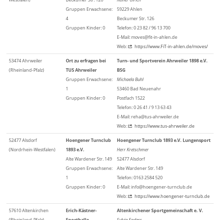
Gruppen Erwachsene:
59229 Ahlen
4
Beckumer Str. 126
Gruppen Kinder: 0
Telefon: 0 23 82 / 96 13 700
E-Mail: moves@fit-in-ahlen.de
Web:
https://www.FiT-in-ahlen.de/moves/
53474 Ahrweiler
Ort zu erfragen bei
Turn- und Sportverein Ahrweiler 1898 e.V.
(Rheinland-Pfalz)
TUS Ahrweiler
BSG
Gruppen Erwachsene:
Michaela Buhl
1
53460 Bad Neuenahr
Gruppen Kinder: 0
Postfach 1522
Telefon: 0 26 41 / 9 13 63 43
E-Mail: reha@tus-ahrweiler.de
Web:
https://www.tus-ahrweiler.de
52477 Alsdorf
Hoengener Turnclub
Hoengener Turnclub 1893 e.V. Lungensport
(Nordrhein-Westfalen)
1893 e.V.
Herr Kretschmer
Alte Wardener Str. 149
52477 Alsdorf
Gruppen Erwachsene:
Alte Wardener Str. 149
1
Telefon: 0163 2584 520
Gruppen Kinder: 0
E-Mail: info@hoengener-turnclub.de
Web:
https://www.hoengener-turnclub.de
57610 Altenkirchen
Erich-Kästner-
Altenkirchener Sportgemeinschaft e. V.
(Rheinland-Pfalz)
Sporthalle
Sylvia Enders