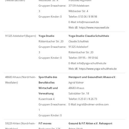
(Niedersachsen)
Wibbecker Str. 4
Franziska Hoffmann
Gruppen Erwachsene:
37139 Adelebsen
3
Wibbecker Str. 4
Gruppen Kinder: 0
Telefon: 0 55 06 / 8 98 98
E-Mail: info@maxxwell.de
Web:
https://www.maxxwell.de
91325 Adelsdorf (Bayern)
Yoga-Studio
Yoga-Studio Claudia Schultheis
Röttenbacher Str. 20
Claudia Schultheis
Gruppen Erwachsene:
91325 Adelsdorf
3
Röttenbacher Str. 20
Gruppen Kinder: 0
Telefon: 09195 – 99 59 66
E-Mail: info@yoga-schultheis.de
Web:
https://www.yoga-schultheis.de
48683 Ahaus (Nordrhein-
Sporthalle des
Herzsport und Gesundheit Ahaus e.V.
Westfalen)
Berufskolles
Ingrid Volmer
Wirtschaft und
48683 Ahaus
Verwaltung
Sabstätter Str. 18
Kusenhook 4
Telefon: 0 25 61 / 8 26 73
Gruppen Erwachsene:
E-Mail: ingrid@volmer-online.com
1
Gruppen Kinder: 0
59229 Ahlen (Nordrhein-
FiT moves
Gesund & FiT Ahlen e.V. Rehasport
Westfalen)
Beckumer Str. 126
Reiner Ulrich