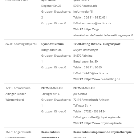
Siegener Str. 26
57610 Almersbach
Gruppen Erwachsene:
Im Unterdorf 5
2
Telefon: 0 26 81 - 98 32 621
Gruppen Kinder: 0
E-Mail: enders.sy@t-online.de
Web:
https://asg-
altenkirchen.de/timetable/event/lungensport/
84503 Altötting (Bayern)
Gymnastikraum
TV Altötting 1864 e.V. Lungensport
Burghauser Str.
Mirjam Luttenberger
Gruppen Erwachsene:
84570 Altötting
1
Burghauser Str. 50
Gruppen Kinder: 0
Telefon: 0 86 71 / 60 69
E-Mail: TVA-GS@t-online.de
Web:
https://www.tv-altoetting.de
72119 Ammerbuch-
PHYSIO AGILEO
PHYSIO AGILEO
Altingen (Baden-
Talfinger Str. 4
Jule Klassen
Württemberg)
Gruppen Erwachsene:
72119 Ammerbuch-Altingen
1
Talfinger Str. 4
Gruppen Kinder: 0
Telefon: 07032 - 959 64 34
E-Mail: gesundheit@physio-agileo.de
Web:
https://www.physio-agileo.de
16278 Angermünde
Krankenhaus
Krankenhaus Angermünde Physiotherapie
(Brandenburg)
Angermünde
Katrin Hild