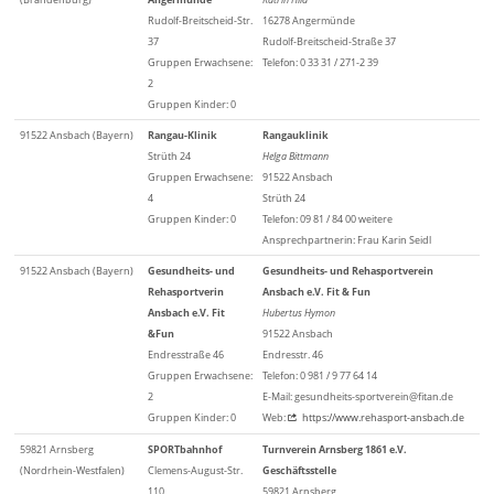
Rudolf-Breitscheid-Str.
16278 Angermünde
37
Rudolf-Breitscheid-Straße 37
Gruppen Erwachsene:
Telefon: 0 33 31 / 271-2 39
2
Gruppen Kinder: 0
91522 Ansbach (Bayern)
Rangau-Klinik
Rangauklinik
Strüth 24
Helga Bittmann
Gruppen Erwachsene:
91522 Ansbach
4
Strüth 24
Gruppen Kinder: 0
Telefon: 09 81 / 84 00 weitere
Ansprechpartnerin: Frau Karin Seidl
91522 Ansbach (Bayern)
Gesundheits- und
Gesundheits- und Rehasportverein
Rehasportverin
Ansbach e.V. Fit & Fun
Ansbach e.V. Fit
Hubertus Hymon
&Fun
91522 Ansbach
Endresstraße 46
Endresstr. 46
Gruppen Erwachsene:
Telefon: 0 981 / 9 77 64 14
2
E-Mail: gesundheits-sportverein@fitan.de
Gruppen Kinder: 0
Web:
https://www.rehasport-ansbach.de
59821 Arnsberg
SPORTbahnhof
Turnverein Arnsberg 1861 e.V.
(Nordrhein-Westfalen)
Clemens-August-Str.
Geschäftsstelle
110
59821 Arnsberg