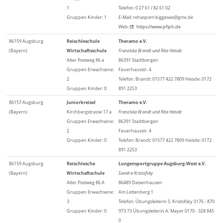
1
Telefon: 0 27 61 / 82 61 02
Gruppen Kinder: 1
E-Mail: rehasport-biggesee@gmx.de
Web:
https://www.pfiph.de
86159 Augsburg
Reischleschule
Theramo e.V.
(Bayern)
Wirtschaftsschule
Franziska Brandt und Rita Heisde
Alter Postweg 86 a
86391 Stadtbergen
Gruppen Erwachsene:
Feuerhausstr. 4
2
Telefon: Brandt: 01577 422 7809 Heisde: 0172
Gruppen Kinder: 0
891 2253
86157 Augsburg
Juniorkreisel
Theramo e.V.
(Bayern)
Kirchbergstrasse 17 a
Franziska Brandt und Rita Heisde
Gruppen Erwachsene:
86391 Stadtbergen
2
Feuerhausstr. 4
Gruppen Kinder: 0
Telefon: Brandt: 01577 422 7809 Heisde: 0172
891 2253
86159 Augsburg
Reischlesche
Lungensportgruppe Augsburg-West e.V.
(Bayern)
Wirtschaftschule
Sandra Kristofsky
Alter Postweg 86 A
86489 Deisenhausen
Gruppen Erwachsene:
Am Lettenberg 1
3
Telefon: Übungsleiterin S. Kristofsky 0176 - 870
Gruppen Kinder: 0
973 73 Übungsleiterin A. Mayer 0170 - 328 845
0