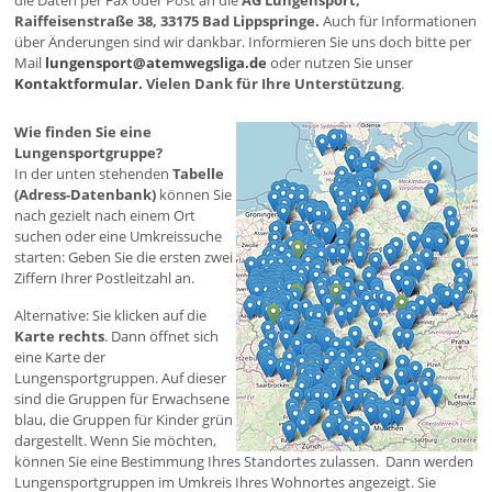
die Daten per Fax oder Post an die
AG Lungensport,
Raiffeisenstraße 38, 33175 Bad Lippspringe.
Auch für Informationen
über Änderungen sind wir dankbar. Informieren Sie uns doch bitte per
Mail
lungensport@atemwegsliga.de
oder nutzen Sie unser
Kontaktformular.
Vielen Dank für Ihre Unterstützung
.
Wie finden Sie eine
Lungensportgruppe?
In der unten stehenden
Tabelle
(Adress-Datenbank)
können Sie
nach gezielt nach einem Ort
suchen oder eine Umkreissuche
starten: Geben Sie die ersten zwei
Ziffern Ihrer Postleitzahl an.
Alternative: Sie klicken auf die
Karte rechts
. Dann öffnet sich
eine Karte der
Lungensportgruppen. Auf dieser
sind die Gruppen für Erwachsene
blau, die Gruppen für Kinder grün
dargestellt. Wenn Sie möchten,
können Sie eine Bestimmung Ihres Standortes zulassen. Dann werden
Lungensportgruppen im Umkreis Ihres Wohnortes angezeigt. Sie