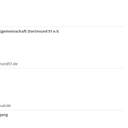
tgemeinschaft Dortmund 51 e.V.
mund51.de
ual.de
gang