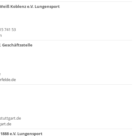
Weiß Koblenz e.V. Lungensport
715 741 53
m
. Geschäftsstelle
e
rfelde.de
stuttgart.de
art.de
1888 e.V. Lungensport