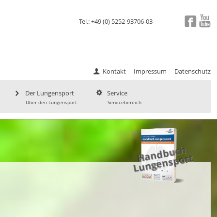
Tel.: +49 (0) 5252-93706-03
Kontakt
Impressum
Datenschutz
Der Lungensport
Service
Über den Lungensport
Servicebereich
a
n
d
b
uc
h
L
u
ng
e
ns
p
H
ort