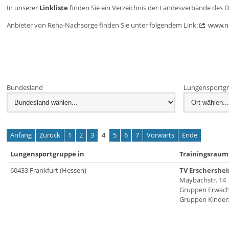
In unserer
Linkliste
finden Sie ein Verzeichnis der Landesverbände des 
Anbieter von Reha-Nachsorge finden Sie unter folgendem Link:
www.n
Bundesland
Lungensportgr
Anfang
Zurück
1
2
3
4
5
6
7
Vorwärts
Ende
Lungensportgruppe in
Trainingsrau
60433 Frankfurt (Hessen)
TV Erschershe
Maybachstr. 14
Gruppen Erwach
Gruppen Kinder: