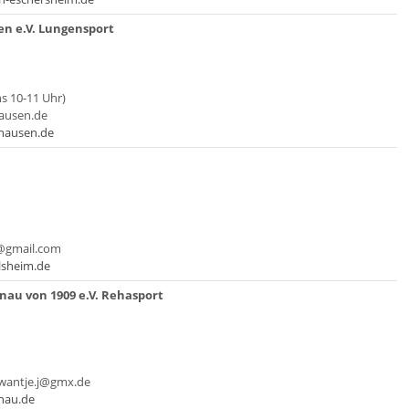
n e.V. Lungensport
hs 10-11 Uhr)
ausen.de
hausen.de
i@gmail.com
lsheim.de
nau von 1909 e.V. Rehasport
swantje.j@gmx.de
nau.de