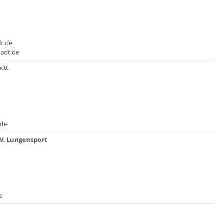
t.de
tadt.de
.V.
.de
V. Lungensport
e