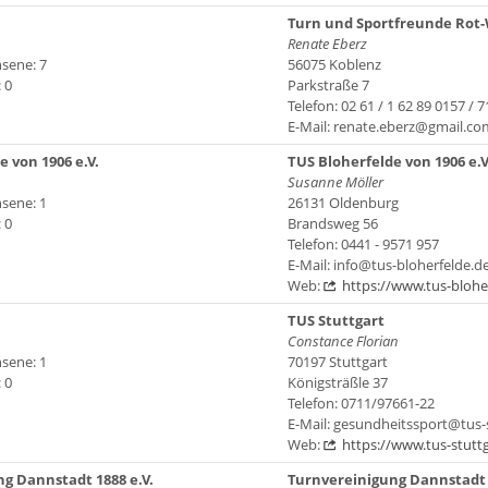
Turn und Sportfreunde Rot-
Renate Eberz
sene: 7
56075 Koblenz
 0
Parkstraße 7
Telefon: 02 61 / 1 62 89 0157 / 
E-Mail: renate.eberz@gmail.co
 von 1906 e.V.
TUS Bloherfelde von 1906 e.V
Susanne Möller
sene: 1
26131 Oldenburg
 0
Brandsweg 56
Telefon: 0441 - 9571 957
E-Mail: info@tus-bloherfelde.d
Web:
https://www.tus-blohe
TUS Stuttgart
Constance Florian
sene: 1
70197 Stuttgart
 0
Königsträßle 37
Telefon: 0711/97661-22
E-Mail: gesundheitssport@tus-
Web:
https://www.tus-stuttg
g Dannstadt 1888 e.V.
Turnvereinigung Dannstadt 