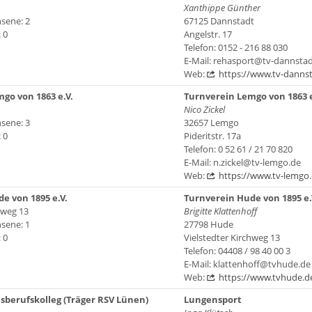
Xanthippe Günther
sene: 2
67125 Dannstadt
 0
Angelstr. 17
Telefon: 0152 - 216 88 030
E-Mail: rehasport@tv-dannstad
Web:
https://www.tv-danns
go von 1863 e.V.
Turnverein Lemgo von 1863 e
Nico Zickel
sene: 3
32657 Lemgo
 0
Pideritstr. 17a
Telefon: 0 52 61 / 21 70 820
E-Mail: n.zickel@tv-lemgo.de
Web:
https://www.tv-lemgo
e von 1895 e.V.
Turnverein Hude von 1895 e.
hweg 13
Brigitte Klattenhoff
sene: 1
27798 Hude
 0
Vielstedter Kirchweg 13
Telefon: 04408 / 98 40 00 3
E-Mail: klattenhoff@tvhude.de
Web:
https://www.tvhude.d
isberufskolleg (Träger RSV Lünen)
Lungensport