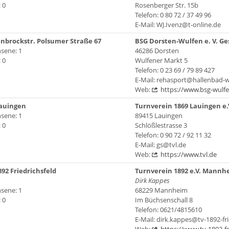
 0
Rosenberger Str. 15b
Telefon: 0 80 72 / 37 49 96
E-Mail: WJ.Ivenz@t-online.de
nbrockstr. Polsumer Straße 67
BSG Dorsten-Wulfen e. V. Ge
sene: 1
46286 Dorsten
 0
Wulfener Markt 5
Telefon: 0 23 69 / 79 89 427
E-Mail: rehasport@hallenbad-w
Web:
https://www.bsg-wulfe
Lauingen
Turnverein 1869 Lauingen e.
sene: 1
89415 Lauingen
 0
Schlößlestrasse 3
Telefon: 0 90 72 / 92 11 32
E-Mail: gs@tvl.de
Web:
https://www.tvl.de
92 Friedrichsfeld
Turnverein 1892 e.V. Mannhe
Dirk Kappes
sene: 1
68229 Mannheim
 0
Im Büchsenschall 8
Telefon: 0621/4815610
E-Mail: dirk.kappes@tv-1892-fri
Web:
https://www.tv-1892-fr