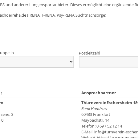
DBS und anderer Lungensportanbieter. Dieses ermöglicht eine ergänzende R
achderreha.de
(IRENA, T-RENA, Psy-RENA Suchtnachsorge)
uppe in
Postleitzahl
m
↑
Ansprechpartner
im
TVurnvereinEschersheim 189
Romi Handrow
sene: 3
60433 Frankfurt
 0
Maybachstr. 14
Telefon: 0 69 / 52 12 14
E-Mail: info@turnverein-esche
Web:
https://www.turnvere