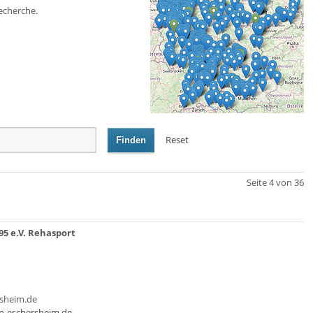
echerche.
Reset
Finden
Seite 4 von 36
5 e.V. Rehasport
rsheim.de
in-eschersheim.de