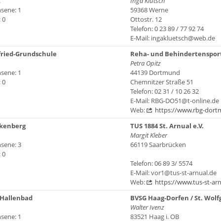
.
Inga Klütsch
sene: 1
59368 Werne
 0
Ottostr. 12
Telefon: 0 23 89 / 77 92 74
E-Mail: ingakluetsch@web.de
fried-Grundschule
Reha- und Behindertenspor
Petra Opitz
sene: 1
44139 Dortmund
 0
Chemnitzer Straße 51
Telefon: 02 31 / 10 26 32
E-Mail: RBG-DO51@t-online.de
Web:
https://www.rbg-dort
kenberg
TUS 1884 St. Arnual e.V.
Margit Kleber
sene: 3
66119 Saarbrücken
 0
Telefon: 06 89 3/ 5574
E-Mail: vor1@tus-st-arnual.de
Web:
https://www.tus-st-arn
 Hallenbad
BVSG Haag-Dorfen / St. Wolf
Walter Ivenz
sene: 1
83521 Haag i. OB