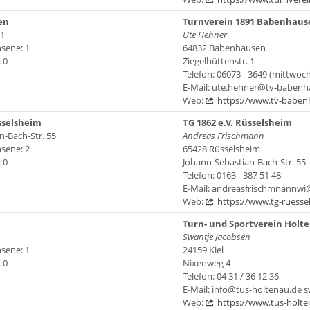
en
Turnverein 1891 Babenhause
 1
Ute Hehner
sene: 1
64832 Babenhausen
 0
Ziegelhüttenstr. 1
Telefon: 06073 - 3649 (mittwoc
E-Mail: ute.hehner@tv-babenh
Web:
https://www.tv-baben
üsselsheim
TG 1862 e.V. Rüsselsheim
n-Bach-Str. 55
Andreas Frischmann
sene: 2
65428 Rüsselsheim
 0
Johann-Sebastian-Bach-Str. 55
Telefon: 0163 - 387 51 48
E-Mail: andreasfrischmnannw
Web:
https://www.tg-ruesse
Turn- und Sportverein Holte
Swantje Jacobsen
sene: 1
24159 Kiel
 0
Nixenweg 4
Telefon: 04 31 / 36 12 36
E-Mail: info@tus-holtenau.de 
Web:
https://www.tus-holte