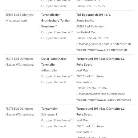
Gruppen Erwachsene: 1
Bahnhofstraße 69
Gruppen Kinder: 0
Telefon: 0 56 91 / 55 85
29389 Bad Bodenteich
Turnhalle der
TuS Bodenteich 1911 e. V.
(Niedersachsen)
Grundschule "An den
Angela Lapöhn
Seewiesen"
29389 Bad Bodenteich
Gruppen Erwachsene: 2
Im Kleifeld 15a
Gruppen Kinder: 0
Telefon: 0 58 24 / 98 57 78
E-Mail: angela.lapoehn@tus-bodenteich.de
Web:
https://www.tus-bodenteich.de
78073 Bad Dürrheim
Oskar- Grießhaber-
Turnerbund 1911 Bad Dürrheim e.V.
(Baden-Württemberg)
Turnhalle
Reha-Sport
Adlerstraße
Heidi Hess
Gruppen Erwachsene: 1
78073 Bad Dürrheim
Gruppen Kinder: 0
Salinenstr. 8
Telefon: 07726 / 929 034
E-Mail: kontakt@tb-badduerrheim.de
Web:
https://www.tb-badduerrheim.de
78073 Bad Dürrheim
Turnerheim
Turnerbund 1911 Bad Dürrheim e.V.
(Baden-Württemberg)
Salinenstr. 8
Reha-Sport
Gruppen Erwachsene: 1
Heidi Hess
Gruppen Kinder: 0
78073 Bad Dürrheim
Salinenstr. 8
Telefon: 07726 / 929 034