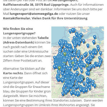
die Daten per Fax oder Post an die
AG Lungensport,
Raiffeisenstraße 38, 33175 Bad Lippspringe.
Auch für Informationen
über Änderungen sind wir dankbar. Informieren Sie uns doch bitte per
Mail
lungensport@atemwegsliga.de
oder nutzen Sie unser
Kontaktformular.
Vielen Dank für Ihre Unterstützung
.
Wie finden Sie eine
Lungensportgruppe?
In der unten stehenden
Tabelle
(Adress-Datenbank)
können Sie
nach gezielt nach einem Ort
suchen oder eine Umkreissuche
starten: Geben Sie die ersten zwei
Ziffern Ihrer Postleitzahl an.
Alternative: Sie klicken auf die
Karte rechts
. Dann öffnet sich
eine Karte der
Lungensportgruppen. Auf dieser
sind die Gruppen für Erwachsene
blau, die Gruppen für Kinder grün
dargestellt. Wenn Sie möchten,
können Sie eine Bestimmung Ihres Standortes zulassen. Dann werden
Lungensportgruppen im Umkreis Ihres Wohnortes angezeigt. Sie