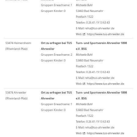
Gruppen Erwachsene: 1
Michaela Buhl
Gruppen Kinder: 0
53460 Bad Neuenahr
Postfach 1522
Telefon: 0 26 41 / 9 13 63 43
E-Mail: reha@tus-ahrweiler.de
Web:
https://www.tus-ahrweiler.de
53474 Heimersheim
Ort zu erfragen bei TUS
Turn- und Sportverein Ahrweiler 1898
(Rheinland-Pfalz)
Ahrweiler
e.V. BSG
Gruppen Erwachsene: 2
Michaela Buhl
Gruppen Kinder: 0
53460 Bad Neuenahr
Postfach 1522
Telefon: 0 26 41 / 9 13 63 43
E-Mail: reha@tus-ahrweiler.de
Web:
https://www.tus-ahrweiler.de
53474 Ahrweiler
Ort zu erfragen bei TUS
Turn- und Sportverein Ahrweiler 1898
(Rheinland-Pfalz)
Ahrweiler
e.V. BSG
Gruppen Erwachsene: 1
Michaela Buhl
Gruppen Kinder: 0
53460 Bad Neuenahr
Postfach 1522
Telefon: 0 26 41 / 9 13 63 43
E-Mail: reha@tus-ahrweiler.de
Web:
https://www.tus-ahrweiler.de