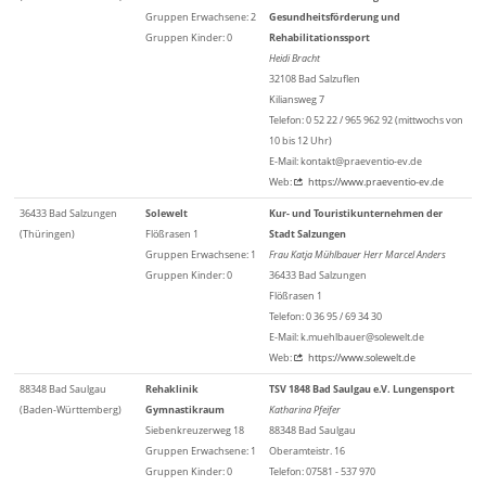
Gruppen Erwachsene: 2
Gesundheitsförderung und
Gruppen Kinder: 0
Rehabilitationssport
Heidi Bracht
32108 Bad Salzuflen
Kiliansweg 7
Telefon: 0 52 22 / 965 962 92 (mittwochs von
10 bis 12 Uhr)
E-Mail: kontakt@praeventio-ev.de
Web:
https://www.praeventio-ev.de
36433 Bad Salzungen
Solewelt
Kur- und Touristikunternehmen der
(Thüringen)
Flößrasen 1
Stadt Salzungen
Gruppen Erwachsene: 1
Frau Katja Mühlbauer Herr Marcel Anders
Gruppen Kinder: 0
36433 Bad Salzungen
Flößrasen 1
Telefon: 0 36 95 / 69 34 30
E-Mail: k.muehlbauer@solewelt.de
Web:
https://www.solewelt.de
88348 Bad Saulgau
Rehaklinik
TSV 1848 Bad Saulgau e.V. Lungensport
(Baden-Württemberg)
Gymnastikraum
Katharina Pfeifer
Siebenkreuzerweg 18
88348 Bad Saulgau
Gruppen Erwachsene: 1
Oberamteistr. 16
Gruppen Kinder: 0
Telefon: 07581 - 537 970