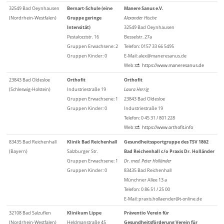
32549 Bad Oeynhausen
Bernart-Schule (eine
Manere Sanus e.V.
(Nordrhein-Westfalen)
Gruppe geringe
Alexander Hische
Intensität)
32549 Bad Oeynhausen
Pestalozzistr. 16
Besselstr. 27a
Gruppen Erwachsene: 2
Telefon: 0157 33 66 5495
Gruppen Kinder: 0
E-Mail: alex@maneresanus.de
Web:
https://www.maneresanus.de
23843 Bad Oldesloe
Orthofit
Orthofit
(Schleswig-Holstein)
Industriestraße 19
Laura Herrig
Gruppen Erwachsene: 1
23843 Bad Oldesloe
Gruppen Kinder: 0
Industriestraße 19
Telefon: 0 45 31 / 801 228
Web:
https://www.orthofit.info
83435 Bad Reichenhall
Klinik Bad Reichenhall
Gesundheitssportgruppe des TSV 1862
(Bayern)
Salzburger Str.
Bad Reichenhall c/o Praxis Dr. Holländer
Gruppen Erwachsene: 1
Dr. med. Peter Holländer
Gruppen Kinder: 0
83435 Bad Reichenhall
Münchner Allee 13 a
Telefon: 0 86 51 / 25 00
E-Mail: praxis.hollaender@t-online.de
32108 Bad Salzuflen
Klinikum Lippe
Präventio Verein für
(Nordrhein-Westfalen)
Heldmanstraße 45
Gesundheitsförderung Verein für