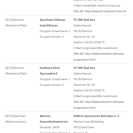
E-Mail: kontakt@tb-badduerrheim.de
Web:
https://www.tb-badduerrheim.de
56130 Bad Ems
Sporthalle Silberau
TV 1861 Bad Ems
(Rheinland-Pfalz)
Insel Silberau
Sabine Deusner
Gruppen Erwachsene: 2
56130 Bad Ems
Gruppen Kinder: 0
Nieverner Str. 33
Telefon: 0 26 03 / 93 68 70
E-Mail: lungensport@tv-badems.de
Web:
https://www.tvbadems.de/news-
lungensport.html
56130 Bad Ems
Hufeland-Klink
TV 1861 Bad Ems
(Rheinland-Pfalz)
Taunusallee 5
Sabine Deusner
Gruppen Erwachsene: 1
56130 Bad Ems
Gruppen Kinder: 0
Nieverner Str. 33
Telefon: 0 26 03 / 93 68 70
E-Mail: lungensport@tv-badems.de
Web:
https://www.tvbadems.de/news-
lungensport.html
49152 Bad Essen
Aktivita
ReAktiv Sportverein Bad Essen e. V.
(Niedersachsen)
Gesundheitszentrum
Marita Lorenz-Ruthenberg
Nikolaistr. 34/36
49152 Bad Essen
Gruppen Erwachsene: 1
Klusring 23