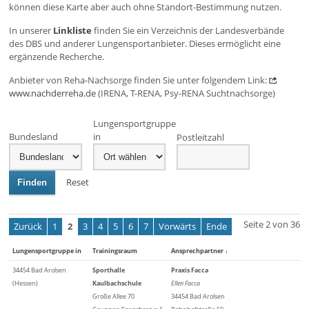
können diese Karte aber auch ohne Standort-Bestimmung nutzen.
In unserer
Linkliste
finden Sie ein Verzeichnis der Landesverbände
des DBS und anderer Lungensportanbieter. Dieses ermöglicht eine
ergänzende Recherche.
Anbieter von Reha-Nachsorge finden Sie unter folgendem Link:
www.nachderreha.de
(IRENA, T-RENA, Psy-RENA Suchtnachsorge)
Lungensportgruppe
Bundesland
in
Postleitzahl
Reset
Finden
Seite 2 von 36
Zurück
1
2
3
4
5
6
7
Vorwärts
Ende
Lungensportgruppe in
Trainingsraum
Ansprechpartner
↓
34454 Bad Arolsen
Sporthalle
Praxis Facca
(Hessen)
Kaulbachschule
Ellen Facca
Große Allee 70
34454 Bad Arolsen