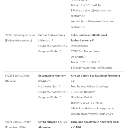
Telefon: 0 52 52 / 95 41 44
E-Mail: t.scheipers@medizinisches-
zentrum.de
Web:
https://www.medizinisches-
zentrum.de
97980 Bad Mergentheim
Caritas Krankenhaus
Reha- und Gesundheitssport
(Baden-Württemberg)
Uhlandstr. 7
Tauberfranken e.V.
Gruppen Erwachsene: 2
Ute Michelbach
Gruppen Kinder: 0
97980 Bad Mergentheim
Uhlandstr. 7
Telefon: 0 79 31 / 58 35 31
E-Mail: phys.anmeldung@ckbm.de
61231 Bad Nauheim
Rosensaal in Nauheim-
Kneipp-Verein Bad Nauheim-Friedberg
(Hessen)
Steinfurth
e.V.
Nauheimer Str. 11
Frau Susanne Niehaus-Kronshage
Gruppen Erwachsene: 3
61231 Bad Nauheim
Gruppen Kinder: 0
Nördlicher Park 6
Telefon: 0 60 32 - 9 37 05 65
E-Mail: kontakt@www.kneipp-bn.de
Web:
https://www.kneipp-bn.de
53474 Bad Neuenahr
Ort zu erfragen bei TUS
Turn- und Sportverein Ahrweiler 1898
(Rheinland-Pfalz)
Ahrweiler
e.V. BSG