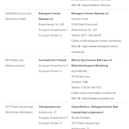
Web:
https://www.tv-eiche.de
55543 Bad Kreuznach
Rehasport Verein
Rehasport Verein Nahetal e.V.
(Rheinland-Pfalz)
Nahetal e.V.
Sabrina Schulz
Bosenheimer Str. 226
55543 Bad Kreuznach
Gruppen Erwachsene: 1
Bosenheimer Str. 226
Gruppen Kinder: 0
Telefon: 0671- 203 544 49
E-Mail: info@rehasport-verein-nahetal.de
Web:
https://www.rehasport-verein-
nahetal.de
49196 Bad Laer
Turnhalle Am Freibad
BSA im Sportverein Bad Laer e.V.
(Niedersachsen)
Gruppen Erwachsene: 2
Behindertensport-Abteilung
Gruppen Kinder: 0
Ingrid Micheel
49192 Bad Laer
Postfach 1248
Telefon: 0 54 24/ 364 7073
E-Mail: ingrid.micheel@sv-badlaer.de
Web:
https://www.sv-badlaer.de
33175 Bad Lippspringe
Therapiezentrum
Gesundheits u. Rehasportverein Bad
(Nordrhein-Westfalen)
Antoniusstr. 21
Lippspringe Lungensport
Gruppen Erwachsene: 5
Torsten Scheipers
Gruppen Kinder: 0
33175 Bad Lippspringe
Antoniusstr. 21