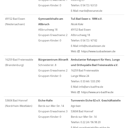
Gruppen Kinder: 0
Telefon: 0 54 72 / 63 53
E-Mail: marilo@osnanet.de
49152 Bad Essen
Gymnastikhalle am
TuS Bad Essen v. 1896 e.V.
(Niedersachsen)
Aßbruch
Nicole Koke
Aßbruchweg 18
49152 Bad Essen
Gruppen Erwachsene: 2
Aßbruchweg 18
Gruppen Kinder: 0
Telefon: 0 54 72 / 47 82
E-Mail: info@tusbadessen.de
Web:
https://www.tusbadessen.de
16259 Bad Freienwalde
Bürgerzentrum Altranft
Ambulanter Rehasport für Herz, Lunge
(Brandenburg)
Schneiderstr. 8
und Orthopädie Bad Freienwalde e.V.
Gruppen Erwachsene: 2
16259 Bad Freienwalde
Gruppen Kinder: 0
Lange Wiese 24
Telefon: 0 33 44 / 333 290
E-Mail: info@ars-badfrw.de
Web:
https://www.ars-badfrw.de
53604 Bad Honnef
Eiche-Halle
Turnverein Eiche 02 e.V. Geschäftsstelle
(Nordrhein-Westfalen)
Berck-sur-Mer-Str. 14
Inge Ivan
Gruppen Erwachsene: 3
53604 Bad Honnef
Gruppen Kinder: 0
Berck-sur-Mer-Str. 14
Telefon: 0 22 24 / 96 98 20
E-Mail: sportbetrieb@tv-eiche.de