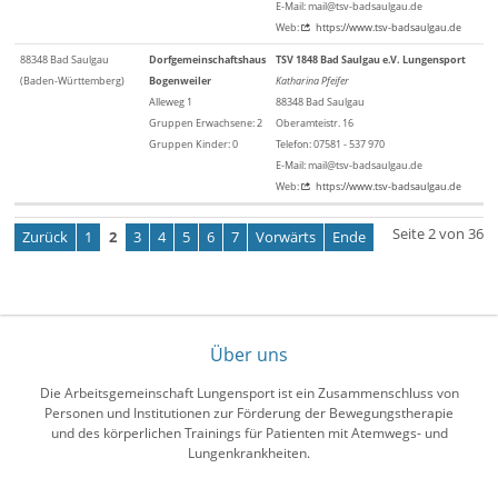
E-Mail: mail@tsv-badsaulgau.de
Web:
https://www.tsv-badsaulgau.de
88348 Bad Saulgau
Dorfgemeinschaftshaus
TSV 1848 Bad Saulgau e.V. Lungensport
(Baden-Württemberg)
Bogenweiler
Katharina Pfeifer
Alleweg 1
88348 Bad Saulgau
Gruppen Erwachsene: 2
Oberamteistr. 16
Gruppen Kinder: 0
Telefon: 07581 - 537 970
E-Mail: mail@tsv-badsaulgau.de
Web:
https://www.tsv-badsaulgau.de
Seite 2 von 36
Zurück
1
2
3
4
5
6
7
Vorwärts
Ende
Über uns
Die Arbeitsgemeinschaft Lungensport ist ein Zusammenschluss von
Personen und Institutionen zur Förderung der Bewegungstherapie
und des körperlichen Trainings für Patienten mit Atemwegs- und
Lungenkrankheiten.