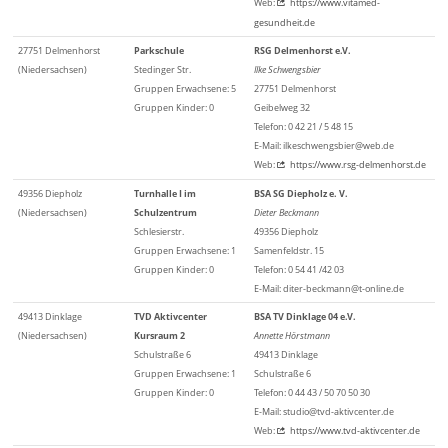
Web:
https://www.vitamed-
gesundheit.de
27751 Delmenhorst
Parkschule
RSG Delmenhorst e.V.
(Niedersachsen)
Stedinger Str.
Ilke Schwengsbier
Gruppen Erwachsene: 5
27751 Delmenhorst
Gruppen Kinder: 0
Geibelweg 32
Telefon: 0 42 21 / 5 48 15
E-Mail: ilkeschwengsbier@web.de
Web:
https://www.rsg-delmenhorst.de
49356 Diepholz
Turnhalle I im
BSA SG Diepholz e. V.
(Niedersachsen)
Schulzentrum
Dieter Beckmann
Schlesierstr.
49356 Diepholz
Gruppen Erwachsene: 1
Samenfeldstr. 15
Gruppen Kinder: 0
Telefon: 0 54 41 /42 03
E-Mail: diter-beckmann@t-online.de
49413 Dinklage
TVD Aktivcenter
BSA TV Dinklage 04 e.V.
(Niedersachsen)
Kursraum 2
Annette Hörstmann
Schulstraße 6
49413 Dinklage
Gruppen Erwachsene: 1
Schulstraße 6
Gruppen Kinder: 0
Telefon: 0 44 43 / 50 70 50 30
E-Mail: studio@tvd-aktivcenter.de
Web:
https://www.tvd-aktivcenter.de