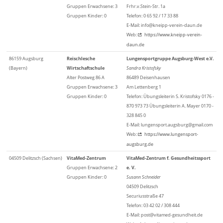
Gruppen Erwachsene: 3
Frhr.v.Stein-Str. 1a
Gruppen Kinder: 0
Telefon: 0 65 92 / 17 33 88
E-Mail: info@kneipp-verein-daun.de
Web:
https://www.kneipp-verein-
daun.de
86159 Augsburg
Reischlesche
Lungensportgruppe Augsburg-West e.V.
(Bayern)
Wirtschaftschule
Sandra Kristofsky
Alter Postweg 86 A
86489 Deisenhausen
Gruppen Erwachsene: 3
Am Lettenberg 1
Gruppen Kinder: 0
Telefon: Übungsleiterin S. Kristofsky 0176 -
870 973 73 Übungsleiterin A. Mayer 0170 -
328 845 0
E-Mail: lungensport.augsburg@gmail.com
Web:
https://www.lungensport-
augsburg.de
04509 Delitzsch (Sachsen)
VitaMed-Zentrum
VitaMed-Zentrum f. Gesundheitssport
Gruppen Erwachsene: 2
e. V.
Gruppen Kinder: 0
Susann Schneider
04509 Delitzsch
Securiusstraße 47
Telefon: 03 42 02 / 308 444
E-Mail: post@vitamed-gesundheit.de