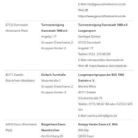
E-Mail: info@gesundheitscentrum.de
Web:
https://www.gesundheitscentrum.de
67125 Dannstadt
Turnvereinigung
Turnvereinigung Dannstadt 1888 e.V.
(Rheinland-Pfalz)
Dannstadt 1888 e.V.
Lungensport
Angelstr. 17
Xanthippe Günther
Gruppen Erwachsene: 2
67125 Dannstadt
Gruppen Kinder: 0
Angelstr. 17
Telefon: 0152 - 216 88 030
E-Mail: rehasport@tv-dannstadt.de
Web:
https://www.tv-dannstadt.de
45711 Datteln
Einfach-Turnhalle
Lungensportgruppe der BSG 1960
(Nordrhein-Westfalen)
Mozartstraße 1
Datteln e. V.
Gruppen Erwachsene: 2
Martina Wilms
Gruppen Kinder: 0
45711 Datteln
Schubertstraße 70
Telefon: 0173 / 88 66 184 oder 0 23 63 / 609
551
E-Mail: martina.wilms@gmx.de
54550 Daun (Rheinland-
Bürgerhaus Daun-
Kneipp-Verein Daun e.V. BSG
Pfalz)
Neunkirchen
Willi Häp
Am Kirchberg 20
54550 Daun