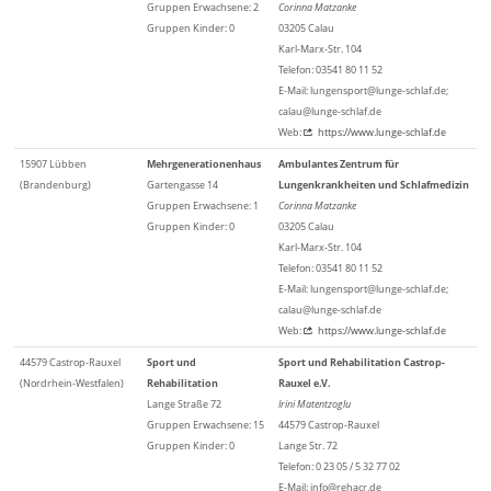
Gruppen Erwachsene: 2
Corinna Matzanke
Gruppen Kinder: 0
03205 Calau
Karl-Marx-Str. 104
Telefon: 03541 80 11 52
E-Mail: lungensport@lunge-schlaf.de;
calau@lunge-schlaf.de
Web:
https://www.lunge-schlaf.de
15907 Lübben
Mehrgenerationenhaus
Ambulantes Zentrum für
(Brandenburg)
Gartengasse 14
Lungenkrankheiten und Schlafmedizin
Gruppen Erwachsene: 1
Corinna Matzanke
Gruppen Kinder: 0
03205 Calau
Karl-Marx-Str. 104
Telefon: 03541 80 11 52
E-Mail: lungensport@lunge-schlaf.de;
calau@lunge-schlaf.de
Web:
https://www.lunge-schlaf.de
44579 Castrop-Rauxel
Sport und
Sport und Rehabilitation Castrop-
(Nordrhein-Westfalen)
Rehabilitation
Rauxel e.V.
Lange Straße 72
Irini Matentzoglu
Gruppen Erwachsene: 15
44579 Castrop-Rauxel
Gruppen Kinder: 0
Lange Str. 72
Telefon: 0 23 05 / 5 32 77 02
E-Mail: info@rehacr.de