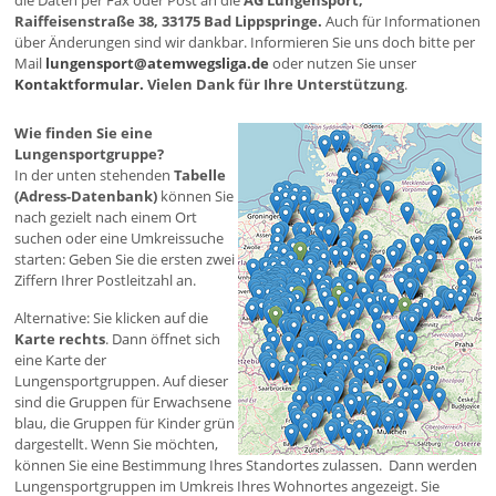
die Daten per Fax oder Post an die
AG Lungensport,
Raiffeisenstraße 38, 33175 Bad Lippspringe.
Auch für Informationen
über Änderungen sind wir dankbar. Informieren Sie uns doch bitte per
Mail
lungensport@atemwegsliga.de
oder nutzen Sie unser
Kontaktformular.
Vielen Dank für Ihre Unterstützung
.
Wie finden Sie eine
Lungensportgruppe?
In der unten stehenden
Tabelle
(Adress-Datenbank)
können Sie
nach gezielt nach einem Ort
suchen oder eine Umkreissuche
starten: Geben Sie die ersten zwei
Ziffern Ihrer Postleitzahl an.
Alternative: Sie klicken auf die
Karte rechts
. Dann öffnet sich
eine Karte der
Lungensportgruppen. Auf dieser
sind die Gruppen für Erwachsene
blau, die Gruppen für Kinder grün
dargestellt. Wenn Sie möchten,
können Sie eine Bestimmung Ihres Standortes zulassen. Dann werden
Lungensportgruppen im Umkreis Ihres Wohnortes angezeigt. Sie