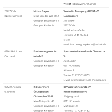
Web:
https://www.rehacr.de
29227 Celle
bitte erfragen
Verein für BewegungsKUNST e.V.
(Niedersachsen)
Julius-von-der-Wall-Str. 1
Lungensport
Gruppen Erwachsene: 1
Elke Swickis
Gruppen Kinder: 0
29227 Celle
Nettelbeckstraße 2a
Telefon: 0 51 41 /85 39 4
E-Mail:
vereinfuerbewegungskunst@outlook.de
09661 Hainichen
Frankenbergerstr. 9c
Sportverein Lebensfreude Chemnitz e.
(Sachsen)
(rehabil)
V.
Gruppen Erwachsene: 1
Ingolf Härtig
Gruppen Kinder: 0
09117 Chemnitz
Abbestr. 8
Telefon: 01 77 / 52 16 87 9
E-Mail: info@lebensfreude-chemnitz.info
09122 Chemnitz
ISB Sporthort
BFV Ascota Chemnitz e.V.
(Sachsen)
Übungsleiter:
Rehabilitationssport
Christopher Wolf
Wolfgang Lauch
Max-Thürpe-Str. 40
09111 Chemnitz
Gruppen Erwachsene: 1
Mühlenstr. 27
Gruppen Kinder: 0
Telefon: 01 77 / 2 84 14 82