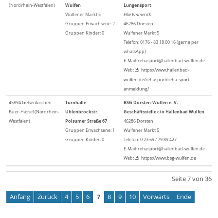
(Nordrhein-Westfalen)
Wulfen
Lungensport
Wulfener Markt 5
Elke Emmerich
Gruppen Erwachsene: 2
46286 Dorsten
Gruppen Kinder: 0
Wulfener Markt 5
Telefon: 0176 - 83 18 00 16 (gerne per
whatsApp)
E-Mail: rehasport@hallenbad-wulfen.de
Web:
https://www.hallenbad-
wulfen.de/rehasport/reha-sport-
anmeldung/
45894 Gelsenkirchen
Turnhalle
BSG Dorsten-Wulfen e. V.
Buer-Hassel (Nordrhein-
Uhlenbrockstr.
Geschäftsstelle c/o Hallenbad Wulfen
Westfalen)
Polsumer Straße 67
46286 Dorsten
Gruppen Erwachsene: 1
Wulfener Markt 5
Gruppen Kinder: 0
Telefon: 0 23 69 / 79 89 427
E-Mail: rehasport@hallenbad-wulfen.de
Web:
https://www.bsg-wulfen.de
Seite 7 von 36
Anfang
Zurück
4
5
6
7
8
9
10
Vorwärts
Ende