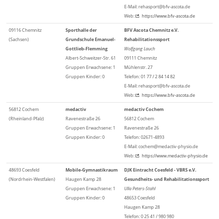
E-Mail: rehasport@bfv-ascota.de
Web:
https://www.bfv-ascota.de
09116 Chemnitz
Sporthalle der
BFV Ascota Chemnitz e.V.
(Sachsen)
Grundschule Emanuel-
Rehabilitationssport
Gottlieb-Flemming
Wolfgang Lauch
Albert-Schweitzer-Str. 61
09111 Chemnitz
Gruppen Erwachsene: 1
Mühlenstr. 27
Gruppen Kinder: 0
Telefon: 01 77 / 2 84 14 82
E-Mail: rehasport@bfv-ascota.de
Web:
https://www.bfv-ascota.de
56812 Cochem
medactiv
medactiv Cochem
(Rheinland-Pfalz)
Ravenestraße 26
56812 Cochem
Gruppen Erwachsene: 1
Ravenestraße 26
Gruppen Kinder: 0
Telefon: 02671-4893
E-Mail: cochem@medactiv-physio.de
Web:
https://www.medactiv-physio.de
48693 Coesfeld
Mobile-Gymnastikraum
DJK Eintracht Coesfeld - VBRS e.V.
(Nordrhein-Westfalen)
Haugen Kamp 28
Gesundheits- und Rehabilitationssport
Gruppen Erwachsene: 1
Ulla Peters-Stahl
Gruppen Kinder: 0
48653 Coesfeld
Haugen Kamp 28
Telefon: 0 25 41 / 980 980