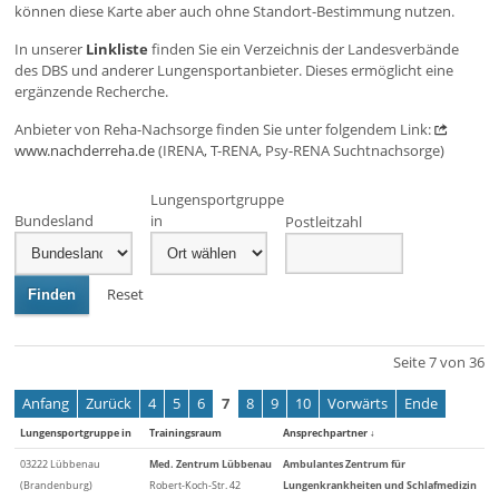
können diese Karte aber auch ohne Standort-Bestimmung nutzen.
In unserer
Linkliste
finden Sie ein Verzeichnis der Landesverbände
des DBS und anderer Lungensportanbieter. Dieses ermöglicht eine
ergänzende Recherche.
Anbieter von Reha-Nachsorge finden Sie unter folgendem Link:
www.nachderreha.de
(IRENA, T-RENA, Psy-RENA Suchtnachsorge)
Lungensportgruppe
Bundesland
in
Postleitzahl
Reset
Finden
Seite 7 von 36
Anfang
Zurück
4
5
6
7
8
9
10
Vorwärts
Ende
Lungensportgruppe in
Trainingsraum
Ansprechpartner
↓
03222 Lübbenau
Med. Zentrum Lübbenau
Ambulantes Zentrum für
(Brandenburg)
Robert-Koch-Str. 42
Lungenkrankheiten und Schlafmedizin