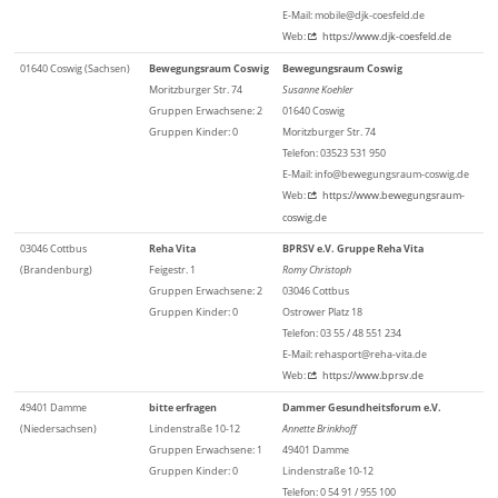
E-Mail: mobile@djk-coesfeld.de
Web:
https://www.djk-coesfeld.de
01640 Coswig (Sachsen)
Bewegungsraum Coswig
Bewegungsraum Coswig
Moritzburger Str. 74
Susanne Koehler
Gruppen Erwachsene: 2
01640 Coswig
Gruppen Kinder: 0
Moritzburger Str. 74
Telefon: 03523 531 950
E-Mail: info@bewegungsraum-coswig.de
Web:
https://www.bewegungsraum-
coswig.de
03046 Cottbus
Reha Vita
BPRSV e.V. Gruppe Reha Vita
(Brandenburg)
Feigestr. 1
Romy Christoph
Gruppen Erwachsene: 2
03046 Cottbus
Gruppen Kinder: 0
Ostrower Platz 18
Telefon: 03 55 / 48 551 234
E-Mail: rehasport@reha-vita.de
Web:
https://www.bprsv.de
49401 Damme
bitte erfragen
Dammer Gesundheitsforum e.V.
(Niedersachsen)
Lindenstraße 10-12
Annette Brinkhoff
Gruppen Erwachsene: 1
49401 Damme
Gruppen Kinder: 0
Lindenstraße 10-12
Telefon: 0 54 91 / 955 100