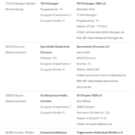
71254 Ditzingen (Baden-
TSF Ditzingen
TSF Ditzingen 1893 e.V.
Württemberg)
Ringwiesenstr. 14
Alexandra Graf
Gruppen Erwachsene: 2
71254 Ditzingen
Gruppen Kinder: 0
Ringwiesenstr. 14
Telefon: 07156 - 1775313
E-Mail: michael.dehn@tsf-ditzingen.de
Web:
https://www.tsf-ditzingen.de
26553 Dornum
Sporthalle Realschule
Sportverein Dornum e.V.
(Niedersachsen)
Dornum
Hans Arleth
Schlosstr. 3-5
26553 Dornum
Gruppen Erwachsene: 1
Kirchstr. 15
Gruppen Kinder: 0
Telefon: 04933 345
E-Mail: sportverein-dornum@ewetel.de
Web:
https://www.sportverein-
dornum.de
26892 Dörpen
Großraumturnhalle,
SV Dörpen 1920 e.V.
(Niedersachsen)
Schulstr.
Nina Wilholt
Gruppen Erwachsene: 1
26892 Dörpen
Gruppen Kinder: 0
Hermann-Schmitz-Str. 22a
Telefon: 0 49 63/91 71 61
E-Mail: nina.wilholt@ewe.net
46286 Dorsten- Wulfen
Gemeinschaftshaus
Trägerverein Hallenbad Wulfen e.V.