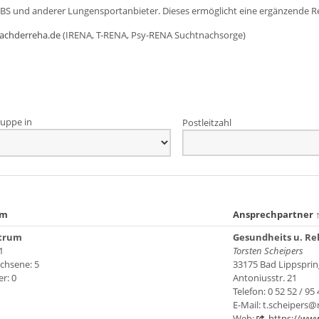
DBS und anderer Lungensportanbieter. Dieses ermöglicht eine ergänzende R
achderreha.de
(IRENA, T-RENA, Psy-RENA Suchtnachsorge)
uppe in
Postleitzahl
um
Ansprechpartner
trum
Gesundheits u. Re
1
Torsten Scheipers
chsene: 5
33175 Bad Lippsprin
r: 0
Antoniusstr. 21
Telefon: 0 52 52 / 95 
E-Mail: t.scheipers
Web:
https://www