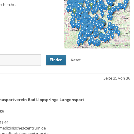
echerche.
Reset
Finden
Seite 35 von 36
↑
hasportverein Bad Lippspringe Lungensport
ge
41 44
@medizinisches-zentrum.de
.medizinisches-zentrum.de