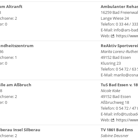
um Altranft
Ambulanter Rehasp
8
16259 Bad Freienwa
chsene: 2
Lange Wiese 24
r: 0
Telefon: 0 33 44 / 33
E-Mail: info@ars-ba
Web:
https://www
sundheitszentrum
ReAktiv Sportverei
36
Marita Lorenz-Ruthe
chsene: 1
49152 Bad Essen
r: 0
Klusring 23
Telefon: 0 54 72 / 63 
E-Mail: marilo@osna
lle am Aßbruch
TuS Bad Essen v. 18
8
Nicole Koke
chsene: 2
49152 Bad Essen
r: 0
Aßbruchweg 18
Telefon: 0 54 72 / 47 
E-Mail: info@tusbad
Web:
https://ww
lberau Insel Silberau
TV 1861 Bad Ems
chsene: 2
Sabine Deusner