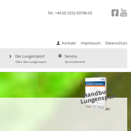
Tel.: +49 (0) 5252-93706-03
Kontakt
Impressum
Datenschutz
Der Lungensport
Service
Über den Lungensport
Servicebereich
a
n
d
b
uc
h
L
u
ng
e
ns
p
H
ort