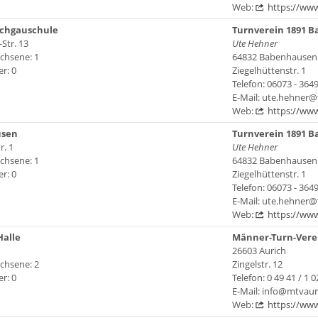
Web:
https://www
uchgauschule
Turnverein 1891 B
Str. 13
Ute Hehner
chsene: 1
64832 Babenhausen
r: 0
Ziegelhüttenstr. 1
Telefon: 06073 - 364
E-Mail: ute.hehner
Web:
https://ww
usen
Turnverein 1891 B
r. 1
Ute Hehner
chsene: 1
64832 Babenhausen
r: 0
Ziegelhüttenstr. 1
Telefon: 06073 - 364
E-Mail: ute.hehner
Web:
https://ww
Halle
Männer-Turn-Verein
26603 Aurich
chsene: 2
Zingelstr. 12
r: 0
Telefon: 0 49 41 / 1 0
E-Mail: info@mtva
Web:
https://www