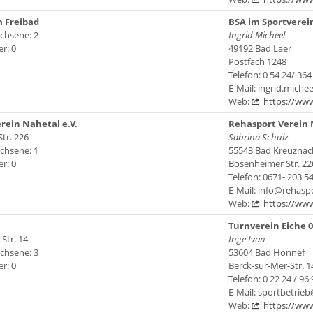
 Freibad
BSA im Sportverei
chsene: 2
Ingrid Micheel
r: 0
49192 Bad Laer
Postfach 1248
Telefon: 0 54 24/ 364
E-Mail: ingrid.miche
Web:
https://www
rein Nahetal e.V.
Rehasport Verein 
tr. 226
Sabrina Schulz
chsene: 1
55543 Bad Kreuznac
r: 0
Bosenheimer Str. 22
Telefon: 0671- 203 5
E-Mail: info@rehasp
Web:
https://www
Turnverein Eiche 0
Str. 14
Inge Ivan
chsene: 3
53604 Bad Honnef
r: 0
Berck-sur-Mer-Str. 1
Telefon: 0 22 24 / 96 
E-Mail: sportbetrieb
Web:
https://www