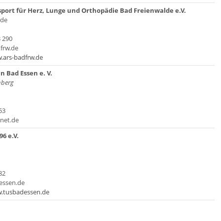
ort für Herz, Lunge und Orthopädie Bad Freienwalde e.V.
lde
3 290
dfrw.de
.ars-badfrw.de
n Bad Essen e. V.
nberg
53
net.de
96 e.V.
82
essen.de
w.tusbadessen.de