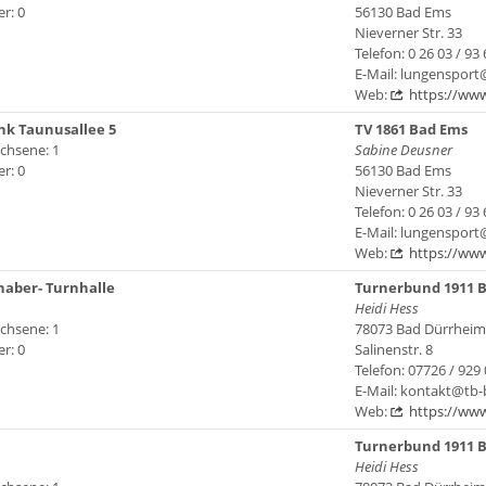
r: 0
56130 Bad Ems
Nieverner Str. 33
Telefon: 0 26 03 / 93 
E-Mail: lungenspor
Web:
https://ww
nk Taunusallee 5
TV 1861 Bad Ems
chsene: 1
Sabine Deusner
r: 0
56130 Bad Ems
Nieverner Str. 33
Telefon: 0 26 03 / 93 
E-Mail: lungenspor
Web:
https://ww
haber- Turnhalle
Turnerbund 1911 B
Heidi Hess
chsene: 1
78073 Bad Dürrheim
r: 0
Salinenstr. 8
Telefon: 07726 / 929
E-Mail: kontakt@tb
Web:
https://ww
Turnerbund 1911 B
Heidi Hess