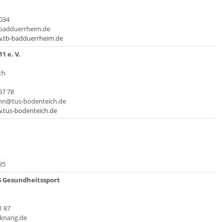
 034
-badduerrheim.de
w.tb-badduerrheim.de
1 e. V.
ch
57 78
ehn@tus-bodenteich.de
.tus-bodenteich.de
85
 Gesundheitssport
1 87
cknang.de