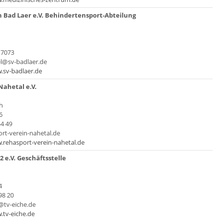
n Bad Laer e.V. Behindertensport-Abteilung
 7073
el@sv-badlaer.de
.sv-badlaer.de
Nahetal e.V.
h
6
44 49
ort-verein-nahetal.de
.rehasport-verein-nahetal.de
2 e.V. Geschäftsstelle
4
98 20
@tv-eiche.de
.tv-eiche.de