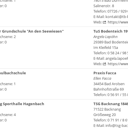
chsene: 1
78073 Bad Dürrheim
r: 0
Salinenstr. 8
Telefon: 07726 / 929
E-Mail: kontakt@tb
Web:
https://ww
r Grundschule "An den Seewiesen"
TuS Bodenteich 191
chsene: 2
Angela Lapöhn
r: 0
29389 Bad Bodentei
Im Kleifeld 15a
Telefon: 0 58 24 / 98 
E-Mail: angela.lapo
Web:
https://www
aulbachschule
Praxis Facca
Ellen Facca
chsene: 1
34454 Bad Arolsen
r: 0
Bahnhofstraße 69
Telefon: 0 56 91 / 55 
g Sporthalle Hagenbach
TSG Backnang 1846
71522 Backnang
chsene: 4
Größeweg 20
r: 0
Telefon: 0 71 91 / 8 6
E-Mail: info@tsg-ba