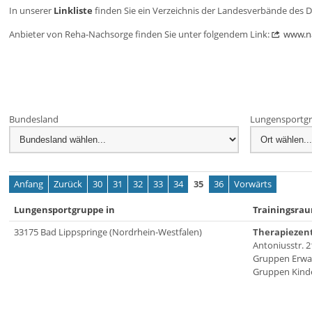
In unserer
Linkliste
finden Sie ein Verzeichnis der Landesverbände des 
Anbieter von Reha-Nachsorge finden Sie unter folgendem Link:
www.n
Bundesland
Lungensportgr
Anfang
Zurück
30
31
32
33
34
35
36
Vorwärts
Lungensportgruppe in
Trainingsra
33175 Bad Lippspringe (Nordrhein-Westfalen)
Therapiezen
Antoniusstr. 2
Gruppen Erwa
Gruppen Kinde