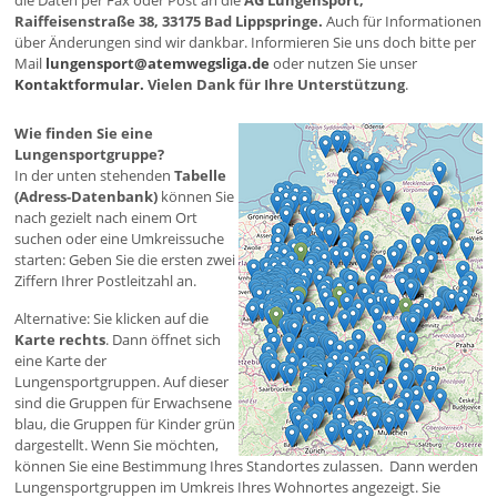
die Daten per Fax oder Post an die
AG Lungensport,
Raiffeisenstraße 38, 33175 Bad Lippspringe.
Auch für Informationen
über Änderungen sind wir dankbar. Informieren Sie uns doch bitte per
Mail
lungensport@atemwegsliga.de
oder nutzen Sie unser
Kontaktformular.
Vielen Dank für Ihre Unterstützung
.
Wie finden Sie eine
Lungensportgruppe?
In der unten stehenden
Tabelle
(Adress-Datenbank)
können Sie
nach gezielt nach einem Ort
suchen oder eine Umkreissuche
starten: Geben Sie die ersten zwei
Ziffern Ihrer Postleitzahl an.
Alternative: Sie klicken auf die
Karte rechts
. Dann öffnet sich
eine Karte der
Lungensportgruppen. Auf dieser
sind die Gruppen für Erwachsene
blau, die Gruppen für Kinder grün
dargestellt. Wenn Sie möchten,
können Sie eine Bestimmung Ihres Standortes zulassen. Dann werden
Lungensportgruppen im Umkreis Ihres Wohnortes angezeigt. Sie