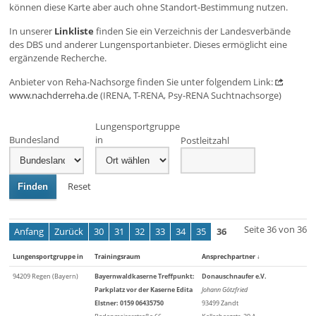
können diese Karte aber auch ohne Standort-Bestimmung nutzen.
In unserer
Linkliste
finden Sie ein Verzeichnis der Landesverbände
des DBS und anderer Lungensportanbieter. Dieses ermöglicht eine
ergänzende Recherche.
Anbieter von Reha-Nachsorge finden Sie unter folgendem Link:
www.nachderreha.de
(IRENA, T-RENA, Psy-RENA Suchtnachsorge)
Lungensportgruppe
Bundesland
in
Postleitzahl
Reset
Finden
Seite 36 von 36
Anfang
Zurück
30
31
32
33
34
35
36
Lungensportgruppe in
Trainingsraum
Ansprechpartner
↓
94209 Regen (Bayern)
Bayernwaldkaserne Treffpunkt:
Donauschnaufer e.V.
Parkplatz vor der Kaserne Edita
Johann Götzfried
Elstner: 0159 06435750
93499 Zandt