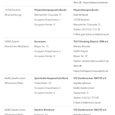
Web:
https://www.tuszetel.de
15738 Zeuthen
Physiotherapiepraxis Bundt
Physiotherapie Bundt
(Brandenburg)
Miersdorfer Chaussee 13
Gabriele Bundt
Gruppen Erwachsene: 1
15738 Zeuthen
Gruppen Kinder: 0
Miersdorfer Chaussee 13
Telefon: 03 37 62 / 7 21 20
E-Mail: gabriele.bundt@yahoo.de
53909 Zülpich
Kursraum
TUS Chlodwig Zülpich 1896 e.V.
(Nordrhein-Westfalen)
Blayer Str. 15
Markus Woocker
Gruppen Erwachsene: 2
53909 Zülpich
Gruppen Kinder: 0
Blayer Str. 37
Telefon: woocker@tuszuelpich.de
Web:
https://rehasport.tuszuelpich.de
66482 Zweibrücken
Sporthalle Hauptschule Nord
VTZ Zweibrücken 1861/97 e.V.
(Rheinland-Pfalz)
Hofenfelsstr. 53
Angelika Lißmann
Gruppen Erwachsene: 2
66482 Zweibrücken
Gruppen Kinder: 0
Saarlandstr. 9
Telefon: 0 63 32 / 77 0 89
E-Mail: info@trimini-zw.de
66482 Zweibrücken
Nardini Klinikum
VTZ Zweibrücken 1861/97 e.V.
(Rheinland-Pfalz)
Kaiserstr. 14
Angelika Lißmann