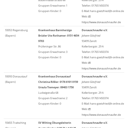
Bodenmaiserstraße 66
Kellerbergstr. 29 A
Gruppen Erwachsene: 1
Telefon: 017651450374
Gruppen Kinder: 0
E-Mail: hans-goetzfried@t-online.de
Web:
https://www.donauschnaufer.de
93053 Regensburg
Krankenhaus Barmherzige
Donauschnaufer e.V.
(Bayern)
Brüder Ute Rothamer: 0151 4654
Johann Götzfried
9703
93499 Zandt
Prüfeninger Str. 86
Kellerbergstr. 29 A
Gruppen Erwachsene: 3
Telefon: 017651450374
Gruppen Kinder: 0
E-Mail: hans-goetzfried@t-online.de
Web:
https://www.donauschnaufer.de
93093 Donaustauf
Krankenhaus Donaustauf
Donauschnaufer e.V.
(Bayern)
Christina Rißler: 0176 6101 0159
Johann Götzfried
Ursula Tiemeyer: 09403 1750
93499 Zandt
Ludwigstraße 68
Kellerbergstr. 29 A
Gruppen Erwachsene: 2
Telefon: 017651450374
Gruppen Kinder: 0
E-Mail: hans-goetzfried@t-online.de
Web:
https://www.donauschnaufer.de
93455 Traitsching
SV Wilting Übungsleiterin
Donauschnaufer e.V.