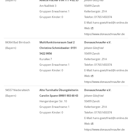
(Bayern)
Anette Fischer 0 99 71 / 4 02 35
Johann Götzfried
Am Naßfeld 3
93499 Zandt
Gruppen Erwachsene: 1
Kellerbergstr. 29 A
Gruppen Kinder: 0
Telefon: 017651450374
E-Mail: hans-goetzfried@t-online.de
Web:
https://www.donauschnaufer.de
84364 Bad Birnbach
Multifunktionsraum Saal 2
Donauschnaufer e.V.
(Bayern)
Christine Schmidseder: 0151
Johann Götzfried
5422 9956
93499 Zandt
Kurallee 7
Kellerbergstr. 29 A
Gruppen Erwachsene: 1
Telefon: 017651450374
Gruppen Kinder: 0
E-Mail: hans-goetzfried@t-online.de
Web:
https://www.donauschnaufer.de
94557 Niederalteich
Alte Turnhalle Übungsleiterin
Donauschnaufer e.V.
(Bayern)
Carolin Spann 09901 903 60 43
Johann Götzfried
Hengersberger Str. 10
93499 Zandt
Gruppen Erwachsene: 1
Kellerbergstr. 29 A
Gruppen Kinder: 0
Telefon: 017651450374
E-Mail: hans-goetzfried@t-online.de
Web:
https://www.donauschnaufer.de