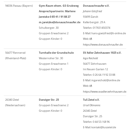
94036 Passau (Bayern)
Gym-Raum ehem. GS Grubweg
Donauschnaufer e.V.
Ansprechpartnerin: Marlene
Johann Götzfried
Jaretzke 0 85 41 / 91 88 27
93499 Zandt
m.jaretzke@donauschnaufer.de
Kellerbergstr. 29 A
Schulbergstr. 30
Telefon: 017651450374
Gruppen Erwachsene: 2
E-Mail: hans-goetzfried@t-online.de
Gruppen Kinder: 0
Web:
https://www.donauschnaufer.de
56477 Rennerod
Turnhalle der Grundschule
SV Adler Zehnhausen 1925 e.V.
(Rheinland-Pfalz)
Westernoher Str. 30
Inga Reichold
Gruppen Erwachsene: 1
56477 Zehnhausen
Gruppen Kinder: 0
Im Neuen Garten 12
Telefon: 0 26 64 / 9 92 33 88
E-Mail: ingareichold@online.de
Web:
https://www.svadlerzehnhausen.de
26340 Zetel
Danziger Str. 25
TuS Zetel e.V.
(Niedersachsen)
Gruppen Erwachsene: 2
Ursel Oltmanns
Gruppen Kinder: 0
26340 Zetel
Danziger Str. 25
Telefon: 0 44 53 / 68 96
E-Mail: kontakt@tuszetel.de