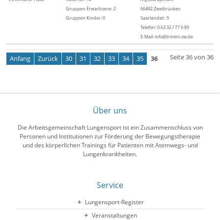
Gruppen Erwachsene: 2
66482 Zweibrücken
Gruppen Kinder: 0
Saarlandstr. 9
Telefon: 0 63 32 / 77 0 89
E-Mail: info@trimini-zw.de
Seite 36 von 36
Anfang
Zurück
30
31
32
33
34
35
36
Über uns
Die Arbeitsgemeinschaft Lungensport ist ein Zusammenschluss von
Personen und Institutionen zur Förderung der Bewegungstherapie
und des körperlichen Trainings für Patienten mit Atemwegs- und
Lungenkrankheiten.
Service
Lungensport-Register
Veranstaltungen