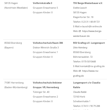
58135 Hagen
Vollbrinkstraße 3
TSV Berge-Westerbauer e.V.
(Nordrhein-Westfalen)
Gruppen Erwachsene: 5
Eveline Lausch
Gruppen Kinder: 0
58135 Hagen
Klagenfurter Str. 18
Telefon: 0 23 31 / 48 49 721
E-Mail: e-lausch@t-online.de
Web:
https://www.berge-
westerbauer.de
85560 Ebersberg
Volkshochschule Raum 306
RSV Grafing e.V. Lungensport
(Bayern)
Doktor-Wintrich-Straße 3
Ditte Heimberg
Gruppen Erwachsene: 1
85560 Ebersberg
Gruppen Kinder: 0
Böhmerwaldstr. 72
Telefon: 0170-5010448
E-Mail: kontakt@rsv-grafing.de
Web:
https://www.rsv-
grafing.de
71081 Herrenberg
Volkshochschule Anbieter
Lungensport c/o Claudia
(Baden-Württemberg)
Gruppe: VfL Herrenberg
Raible
Tübinger Str. 40
Claudia Raible
Gruppen Erwachsene: 2
72160 Horb
Gruppen Kinder: 0
Scheibenhalde 1
Telefon: 0 74 51 / 90 79 288