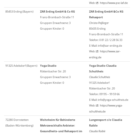
Web:
https://www.psc-laf.de
85453 Erding (Bayern)
ZAR Erding GmbH & Co KG
ZAR Erding GmbH &Co KG
Franz-Brombach-Straße 11
Rehasport
Gruppen Erwachsene: 3
Christa Peißinger
Gruppen Kinder: 0
85435 Erding
Franz-Brombach-Straße 11
Telefon: 0 81 22 / 2 28 56 33
E-Mail: info@zar-erding.de
Web:
https://www.zar-
erding.de
91325 Adelsdorf (Bayern)
Yoga-Studio
Yoga-Studio Claudia
Röttenbacher Str. 20
Schultheis
Gruppen Erwachsene: 3
Claudia Schultheis
Gruppen Kinder: 0
91325 Adelsdorf
Röttenbacher Str. 20
Telefon: 09195 – 99 59 66
E-Mail: info@yoga-schultheis.de
Web:
https://www.yoga-
schultheis.de
72280 Dornstetten
Wohnheim für Behinderte
Lungensport c/o Claudia
(Baden-Württemberg)
Mehrzweckhalle Anbieter:
Raible
Gesundheits- und Rehasport im
Claudia Raible