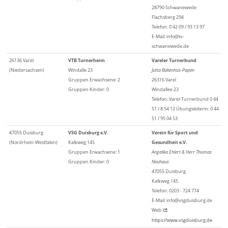
28790 Schwanewede
Flachsberg 294
Telefon: 0 42 09 / 93 13 97
E-Mail: info@tv-
schwanewede.de
26136 Varel
VTB Turnerheim
Vareler Turnerbund
(Niedersachsen)
Windalle 23
Jutta Bakenhus-Papen
Gruppen Erwachsene: 2
26316 Varel
Gruppen Kinder: 0
Windallee 23
Telefon: Varel-Turnerbund 0 44
51 / 8 54 12 Übungsleiterin: 0 44
51 / 95 04 53
47055 Duisburg
VSG Duisburg e.V.
Verein für Sport und
(Nordrhein-Westfalen)
Kalkweg 145
Gesundheit e.V.
Gruppen Erwachsene: 1
Angelika Ehlert & Herr Thomas
Gruppen Kinder: 0
Neuhaus
47055 Duisburg
Kalkweg 145
Telefon: 0203 - 724 774
E-Mail: info@vsgduisburg.de
Web:
https://www.vsgduisburg.de