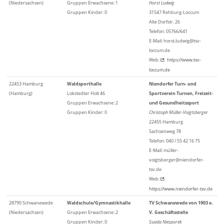
(Niedersachsen)
Gruppen Erwachsene: 1
Horst Ludwig
Gruppen Kinder: 0
31547 Rehburg-Loccum
Alte Dorfstr. 26
Telefon: 05766/641
E-Mail: horst.ludwig@tsv-
loccum.de
Web:
https://www.tsv-
loccum.de
22453 Hamburg
Waldsporthalle
Niendorfer Turn- und
(Hamburg)
Lokstedter Holt 46
Sportverein Turnen, Freizeit-
Gruppen Erwachsene: 2
und Gesundheitssport
Gruppen Kinder: 0
Christoph Müller-Voigtsberger
22455 Hamburg
Sachsenweg 78
Telefon: 040 / 55 42 16 75
E-Mail: müller-
voigtsberger@niendorfer-
tsv.de
Web:
https://www.niendorfer-tsv.de
28790 Schwanewede
Waldschule/Gymnastikhalle
TV Schwanewede von 1903 e.
(Niedersachsen)
Gruppen Erwachsene: 2
V. Geschäftsstelle
Gruppen Kinder: 0
Suada Niesporek