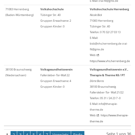
E-Mail: crai-fit@gmx.de
71083 Herrenberg
Volkshochschule
Volkshochschule Herrenberg
(Baden-Württemberg)
Tübinger Str. 40
Nicole Bick
Gruppen Erwachsene: 2
71083 Herrenberg
Gruppen Kinder: 0
Tübinger Str. 40
Telefon: 0 70 32/ 27 03 13
E-Mail:
bick@vhs.herrenberg.de crai-
fit@gmx.de
Web:
https://www.vhs.herrenberg.de
38100 Braunschweig
Volksgesundheitsverein
Volksgesundheitsverein e.V.,
(Niedersachsen)
Fallersleber-Tor-Wall 22
Therapie & Therme K6 / PT
Gruppen Erwachsene: 4
Dörte Borns
Gruppen Kinder: 0
38100 Braunschweig
Fallersleber-Tor- Wall 21/22
Telefon: 05 31 / 24 23 7 -0
E-Mail: info@therapie-
therme.de
Web:
https://www.therapie-
therme.de
Seite 1 von 36
1
2
3
4
5
6
7
Vorwärts
Ende