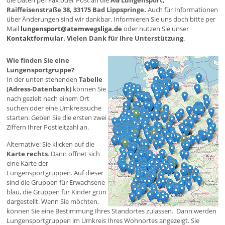
die Daten per Fax oder Post an die
AG Lungensport,
Raiffeisenstraße 38, 33175 Bad Lippspringe.
Auch für Informationen
über Änderungen sind wir dankbar. Informieren Sie uns doch bitte per
Mail
lungensport@atemwegsliga.de
oder nutzen Sie unser
Kontaktformular.
Vielen Dank für Ihre Unterstützung
.
Wie finden Sie eine
Lungensportgruppe?
In der unten stehenden
Tabelle
(Adress-Datenbank)
können Sie
nach gezielt nach einem Ort
suchen oder eine Umkreissuche
starten: Geben Sie die ersten zwei
Ziffern Ihrer Postleitzahl an.
Alternative: Sie klicken auf die
Karte rechts
. Dann öffnet sich
eine Karte der
Lungensportgruppen. Auf dieser
sind die Gruppen für Erwachsene
blau, die Gruppen für Kinder grün
dargestellt. Wenn Sie möchten,
können Sie eine Bestimmung Ihres Standortes zulassen. Dann werden
Lungensportgruppen im Umkreis Ihres Wohnortes angezeigt. Sie