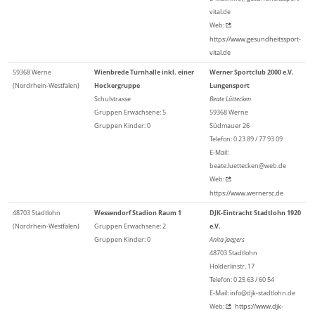
vital.de
Web:
https://www.gesundheitssport-
vital.de
59368 Werne
Wienbrede Turnhalle inkl. einer
Werner Sportclub 2000 e.V.
(Nordrhein-Westfalen)
Hockergruppe
Lungensport
Schulstrasse
Beate Lüttecken
Gruppen Erwachsene: 5
59368 Werne
Gruppen Kinder: 0
Südmauer 26
Telefon: 0 23 89 / 77 93 09
E-Mail:
beate.luettecken@web.de
Web:
https://www.wernersc.de
48703 Stadtlohn
Wessendorf Stadion Raum 1
DJK-Eintracht Stadtlohn 1920
(Nordrhein-Westfalen)
Gruppen Erwachsene: 2
e.V.
Gruppen Kinder: 0
Anita Jaegers
48703 Stadtlohn
Hölderlinstr. 17
Telefon: 0 25 63 / 60 54
E-Mail: info@djk-stadtlohn.de
Web:
https://www.djk-