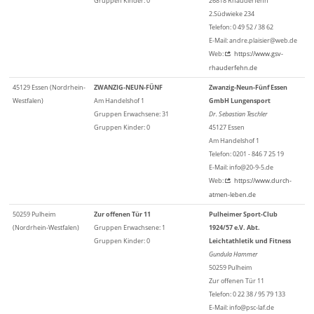
Gruppen Kinder: 0
26818 Rhauderfehn
2.Südwieke 234
Telefon: 0 49 52 / 38 62
E-Mail: andre.plaisier@web.de
Web:
https://www.gsv-
rhauderfehn.de
45129 Essen (Nordrhein-
ZWANZIG-NEUN-FÜNF
Zwanzig-Neun-Fünf Essen
Westfalen)
Am Handelshof 1
GmbH Lungensport
Gruppen Erwachsene: 31
Dr. Sebastian Teschler
Gruppen Kinder: 0
45127 Essen
Am Handelshof 1
Telefon: 0201 - 846 7 25 19
E-Mail: info@20-9-5.de
Web:
https://www.durch-
atmen-leben.de
50259 Pulheim
Zur offenen Tür 11
Pulheimer Sport-Club
(Nordrhein-Westfalen)
Gruppen Erwachsene: 1
1924/57 e.V. Abt.
Gruppen Kinder: 0
Leichtathletik und Fitness
Gundula Hammer
50259 Pulheim
Zur offenen Tür 11
Telefon: 0 22 38 / 95 79 133
E-Mail: info@psc-laf.de