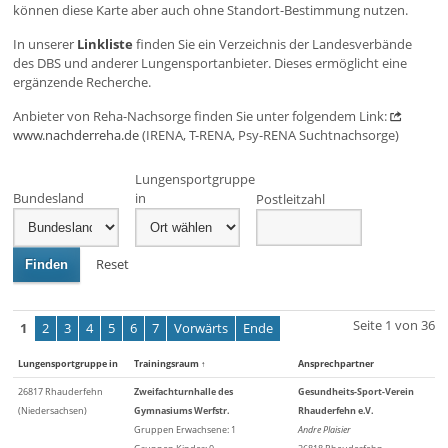
können diese Karte aber auch ohne Standort-Bestimmung nutzen.
In unserer
Linkliste
finden Sie ein Verzeichnis der Landesverbände
des DBS und anderer Lungensportanbieter. Dieses ermöglicht eine
ergänzende Recherche.
Anbieter von Reha-Nachsorge finden Sie unter folgendem Link:
www.nachderreha.de
(IRENA, T-RENA, Psy-RENA Suchtnachsorge)
Lungensportgruppe
Bundesland
in
Postleitzahl
Reset
Finden
Seite 1 von 36
1
2
3
4
5
6
7
Vorwärts
Ende
Lungensportgruppe in
Trainingsraum
↑
Ansprechpartner
26817 Rhauderfehn
Zweifachturnhalle des
Gesundheits-Sport-Verein
(Niedersachsen)
Gymnasiums Werfstr.
Rhauderfehn e.V.
Gruppen Erwachsene: 1
Andre Plaisier