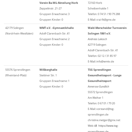
Verein Ba-Wü Abteilung Horb
72160 Horb
Zeppelinstr. 21-27
Scheibenhalde 1
Gruppen Erwachsene: 3
Telefon: 0 74 51 / 90 79 288
Gruppen Kinder: 0
E-Mail: crai-fit@gmx.de
42179 Solingen
WMT e.V. -Gymnastikhalle
Wald-Merscheider Turnverein
(Nordrhein-Westfalen)
Adolf-Clarenbach-Str. 41
Solingen 1861 e.V.
Gruppen Erwachsene: 2
Andreas Lukosch
Gruppen Kinder: 0
42719 Solingen
Adolf-Clarenbach-Str. 41
Telefon: 02 12 / 31 85 97
E-Mail: info@wmtv.de
55576 Sprendlingen
Wißberghalle
TSG Sprendlingen
(Rheinland-Pfalz)
Stettiner Str. 1
Gesundheitssport - Lunge
Gruppen Erwachsene: 1
Gesundheitssport
Gruppen Kinder: 0
Annerose Gundlich
55572 Sprendlingen
Am Weiher 1
Telefon: 0 67 01 / 79 20
E-Mail: vorstand@tsg-
sprendlingen.de
christine.metger@gmx.net
Web:
https://www.tsg-
sprendlingen.de