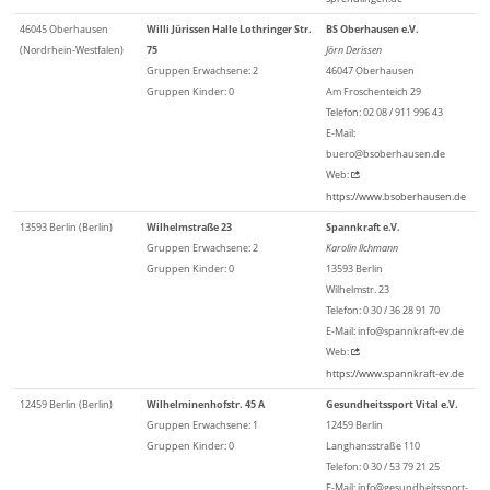
46045 Oberhausen
Willi Jürissen Halle Lothringer Str.
BS Oberhausen e.V.
(Nordrhein-Westfalen)
75
Jörn Derissen
Gruppen Erwachsene: 2
46047 Oberhausen
Gruppen Kinder: 0
Am Froschenteich 29
Telefon: 02 08 / 911 996 43
E-Mail:
buero@bsoberhausen.de
Web:
https://www.bsoberhausen.de
13593 Berlin (Berlin)
Wilhelmstraße 23
Spannkraft e.V.
Gruppen Erwachsene: 2
Karolin Ilchmann
Gruppen Kinder: 0
13593 Berlin
Wilhelmstr. 23
Telefon: 0 30 / 36 28 91 70
E-Mail: info@spannkraft-ev.de
Web:
https://www.spannkraft-ev.de
12459 Berlin (Berlin)
Wilhelminenhofstr. 45 A
Gesundheitssport Vital e.V.
Gruppen Erwachsene: 1
12459 Berlin
Gruppen Kinder: 0
Langhansstraße 110
Telefon: 0 30 / 53 79 21 25
E-Mail: info@gesundheitssport-