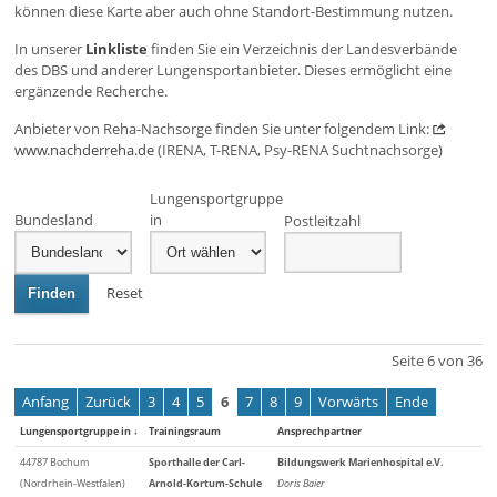
können diese Karte aber auch ohne Standort-Bestimmung nutzen.
In unserer
Linkliste
finden Sie ein Verzeichnis der Landesverbände
des DBS und anderer Lungensportanbieter. Dieses ermöglicht eine
ergänzende Recherche.
Anbieter von Reha-Nachsorge finden Sie unter folgendem Link:
www.nachderreha.de
(IRENA, T-RENA, Psy-RENA Suchtnachsorge)
Lungensportgruppe
Bundesland
in
Postleitzahl
Reset
Finden
Seite 6 von 36
Anfang
Zurück
3
4
5
6
7
8
9
Vorwärts
Ende
Lungensportgruppe in
↓
Trainingsraum
Ansprechpartner
44787 Bochum
Sporthalle der Carl-
Bildungswerk Marienhospital e.V.
(Nordrhein-Westfalen)
Arnold-Kortum-Schule
Doris Baier