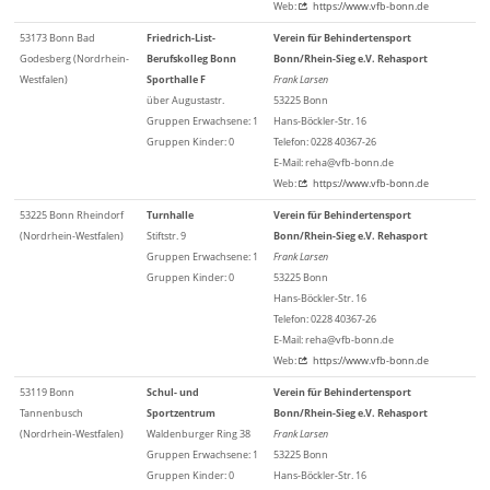
Web:
https://www.vfb-bonn.de
53173 Bonn Bad
Friedrich-List-
Verein für Behindertensport
Godesberg (Nordrhein-
Berufskolleg Bonn
Bonn/Rhein-Sieg e.V. Rehasport
Westfalen)
Sporthalle F
Frank Larsen
über Augustastr.
53225 Bonn
Gruppen Erwachsene: 1
Hans-Böckler-Str. 16
Gruppen Kinder: 0
Telefon: 0228 40367-26
E-Mail: reha@vfb-bonn.de
Web:
https://www.vfb-bonn.de
53225 Bonn Rheindorf
Turnhalle
Verein für Behindertensport
(Nordrhein-Westfalen)
Stiftstr. 9
Bonn/Rhein-Sieg e.V. Rehasport
Gruppen Erwachsene: 1
Frank Larsen
Gruppen Kinder: 0
53225 Bonn
Hans-Böckler-Str. 16
Telefon: 0228 40367-26
E-Mail: reha@vfb-bonn.de
Web:
https://www.vfb-bonn.de
53119 Bonn
Schul- und
Verein für Behindertensport
Tannenbusch
Sportzentrum
Bonn/Rhein-Sieg e.V. Rehasport
(Nordrhein-Westfalen)
Waldenburger Ring 38
Frank Larsen
Gruppen Erwachsene: 1
53225 Bonn
Gruppen Kinder: 0
Hans-Böckler-Str. 16