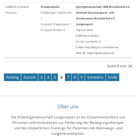
63486 Bruchköbel
Dreispitzhalle
Sportgemeinschaft 1868 Bruchköbel e.V.
(Hessen)
Friedberger Landstraße
ehemals Seniorensport- und
1
Förderverein Bruchköbel e.V.
Gruppen Erwachsene: 1
Lungensport
Gruppen Kinder: 0
Dagmar Heine
63486 Bruchköbel
An der Landwehr 9
E-Mail: sespo@sg-bruchkoebel.de
Web:
https://www.sespo.de
Seite 6 von 36
Anfang
Zurück
3
4
5
6
7
8
9
Vorwärts
Ende
Über uns
Die Arbeitsgemeinschaft Lungensport ist ein Zusammenschluss von
Personen und Institutionen zur Förderung der Bewegungstherapie
und des körperlichen Trainings für Patienten mit Atemwegs- und
Lungenkrankheiten.