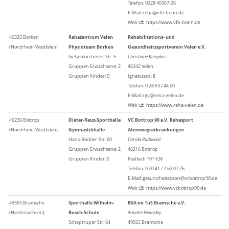
Telefon: 0228 40367-26
E-Mail: reha@vfb-bonn.de
Web:
https://www.vfb-bonn.de
46325 Borken
Rehazentrum Velen
Rehabilitations- und
(Nordrhein-Westfalen)
Physioteam Borken
Gesundheitssportverein Velen e.V.
Gelsenkirchener Str. 5
Christiane Kempkes
Gruppen Erwachsene: 2
46342 Velen
Gruppen Kinder: 0
Ignatiusstr. 8
Telefon: 0 28 63 / 44 00
E-Mail: rgv@reha-velen.de
Web:
https://www.reha-velen.de
46236 Bottrop
Dieter-Reuz-Sporthalle
VC Bottrop 90 e.V. Rehasport
(Nordrhein-Westfalen)
Gymnastikhalle
Atemwegserkrankungen
Hans-Böckler-Str. 60
Carola Rudawski
Gruppen Erwachsene: 2
46216 Bottrop
Gruppen Kinder: 0
Postfach 101 636
Telefon: 0 20 41 / 7 62 07 76
E-Mail: gesundheitssport@vcbottrop90.de
Web:
https://www.vcbottrop90.de
49565 Bramsche
Sporthalle Wilhelm-
BSA im TuS Bramsche e.V.
(Niedersachsen)
Busch-Schule
Annette Fiedeldey
Scheptruper Str. 64
49565 Bramsche