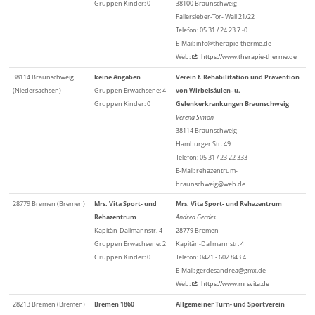
Gruppen Kinder: 0
38100 Braunschweig
Fallersleber-Tor- Wall 21/22
Telefon: 05 31 / 24 23 7 -0
E-Mail: info@therapie-therme.de
Web:
https://www.therapie-therme.de
38114 Braunschweig
keine Angaben
Verein f. Rehabilitation und Prävention
(Niedersachsen)
Gruppen Erwachsene: 4
von Wirbelsäulen- u.
Gruppen Kinder: 0
Gelenkerkrankungen Braunschweig
Verena Simon
38114 Braunschweig
Hamburger Str. 49
Telefon: 05 31 / 23 22 333
E-Mail: rehazentrum-
braunschweig@web.de
28779 Bremen (Bremen)
Mrs. Vita Sport- und
Mrs. Vita Sport- und Rehazentrum
Rehazentrum
Andrea Gerdes
Kapitän-Dallmannstr. 4
28779 Bremen
Gruppen Erwachsene: 2
Kapitän-Dallmannstr. 4
Gruppen Kinder: 0
Telefon: 0421 - 602 843 4
E-Mail: gerdesandrea@gmx.de
Web:
https://www.mrsvita.de
28213 Bremen (Bremen)
Bremen 1860
Allgemeiner Turn- und Sportverein