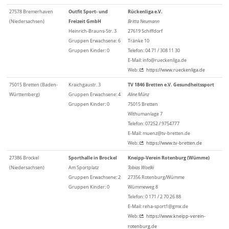
27578 Bremerhaven
Outfit Sport- und
Rückenliga e.V.
(Niedersachsen)
Freizeit GmbH
Britta Neumann
Heinrich-Brauns-Str. 3
27619 Schiffdorf
Gruppen Erwachsene: 6
Tränke 10
Gruppen Kinder: 0
Telefon: 04 71 / 308 11 30
E-Mail: info@rueckenliga.de
Web:
https://www.rueckenliga.de
75015 Bretten (Baden-
Kraichgaustr. 3
TV 1846 Bretten e.V. Gesundheitssport
Württemberg)
Gruppen Erwachsene: 4
Aline Münz
Gruppen Kinder: 0
75015 Bretten
Withumanlage 7
Telefon: 07252 / 9754777
E-Mail: muenz@tv-bretten.de
Web:
https://www.tv-bretten.de
27386 Brockel
Sporthalle in Brockel
Kneipp-Verein Rotenburg (Wümme)
(Niedersachsen)
Am Sportplatz
Tobias Woelki
Gruppen Erwachsene: 2
27356 Rotenburg/Wümme
Gruppen Kinder: 0
Wümmeweg 8
Telefon: 0 171 / 2 70 26 88
E-Mail: reha-sport1@gmx.de
Web:
https://www.kneipp-verein-
rotenburg.de