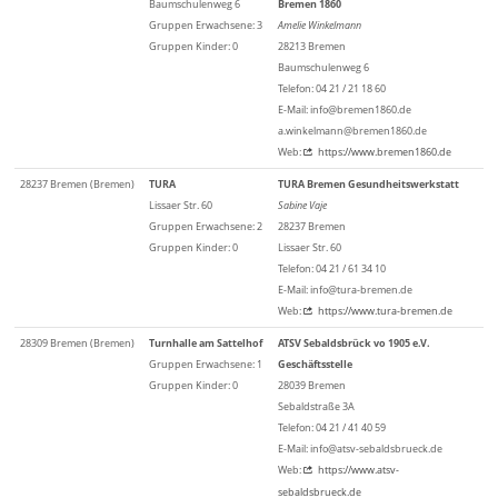
Baumschulenweg 6
Bremen 1860
Gruppen Erwachsene: 3
Amelie Winkelmann
Gruppen Kinder: 0
28213 Bremen
Baumschulenweg 6
Telefon: 04 21 / 21 18 60
E-Mail: info@bremen1860.de
a.winkelmann@bremen1860.de
Web:
https://www.bremen1860.de
28237 Bremen (Bremen)
TURA
TURA Bremen Gesundheitswerkstatt
Lissaer Str. 60
Sabine Vaje
Gruppen Erwachsene: 2
28237 Bremen
Gruppen Kinder: 0
Lissaer Str. 60
Telefon: 04 21 / 61 34 10
E-Mail: info@tura-bremen.de
Web:
https://www.tura-bremen.de
28309 Bremen (Bremen)
Turnhalle am Sattelhof
ATSV Sebaldsbrück vo 1905 e.V.
Gruppen Erwachsene: 1
Geschäftsstelle
Gruppen Kinder: 0
28039 Bremen
Sebaldstraße 3A
Telefon: 04 21 / 41 40 59
E-Mail: info@atsv-sebaldsbrueck.de
Web:
https://www.atsv-
sebaldsbrueck.de