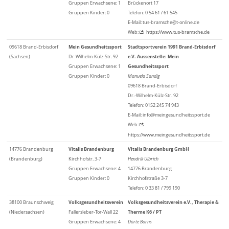
Gruppen Erwachsene: 1
Brückenort 17
Gruppen Kinder: 0
Telefon: 0 54 61 / 61 545
E-Mail: tus-bramsche@t-online.de
Web:
https://www.tus-bramsche.de
09618 Brand-Erbisdorf
Mein Gesundheitssport
Stadtsportverein 1991 Brand-Erbisdorf
(Sachsen)
Dr-Wilhelm-Külz-Str. 92
e.V. Aussenstelle: Mein
Gruppen Erwachsene: 1
Gesundheitssport
Gruppen Kinder: 0
Manuela Sandig
09618 Brand-Erbisdorf
Dr.-Wilhelm-Külz-Str. 92
Telefon: 0152 245 74 943
E-Mail: info@meingesundheitssport.de
Web:
https://www.meingesundheitssport.de
14776 Brandenburg
Vitalis Brandenburg
Vitalis Brandenburg GmbH
(Brandenburg)
Kirchhofstr. 3-7
Hendrik Ulbrich
Gruppen Erwachsene: 4
14776 Brandenburg
Gruppen Kinder: 0
Kirchhofstraße 3-7
Telefon: 0 33 81 / 799 190
38100 Braunschweig
Volksgesundheitsverein
Volksgesundheitsverein e.V., Therapie &
(Niedersachsen)
Fallersleber-Tor-Wall 22
Therme K6 / PT
Gruppen Erwachsene: 4
Dörte Borns