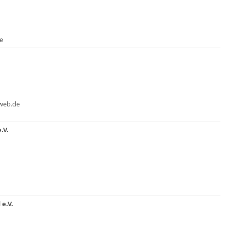
e
@web.de
.V.
e.V.