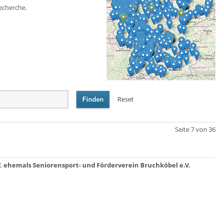
echerche.
Reset
Finden
Seite 7 von 36
. ehemals Seniorensport- und Förderverein Bruchköbel e.V.