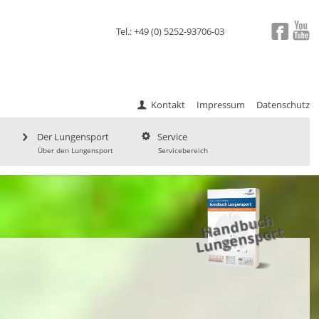
Tel.: +49 (0) 5252-93706-03
Kontakt
Impressum
Datenschutz
Der Lungensport
Service
Über den Lungensport
Servicebereich
a
n
d
b
uc
h
L
u
ng
e
ns
p
H
ort