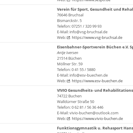
Verein für Sport, Gesundheit und Rehab
76646 Bruchsal
Bismarckstr. 5
Telefon: 07251 / 320 99 93
E-Mail: info@vsg-bruchsal.de
Web:
https://www.vsg-bruchsal.de
Eisenbahner-Sportverein Büchen e.V. 
Antje Iversen
21514 Büchen
Möllner Str. 59
Telefon: 0 41 55 / 5880
E-Mail: info@esv-buechen.de
Web:
https://www.esv-buechen.de
VIVIO Gesundheits- und Rehabilitation
74722 Buchen
Walldürner Straße 50
Telefon: 0 62 81 / 56 36 446
E-Mail: vivio-buchen@outlook.com
Web:
https://www.vivio-buchen.de
Funktionsgymnastik u. Rehasport Hanst