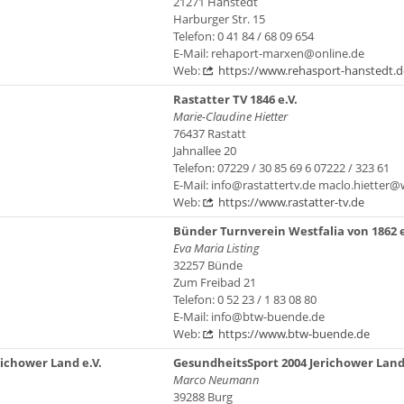
21271 Hanstedt
Harburger Str. 15
Telefon: 0 41 84 / 68 09 654
E-Mail: rehaport-marxen@online.de
Web:
https://www.rehasport-hanstedt.d
Rastatter TV 1846 e.V.
Marie-Claudine Hietter
76437 Rastatt
Jahnallee 20
Telefon: 07229 / 30 85 69 6 07222 / 323 61
E-Mail: info@rastattertv.de maclo.hietter
Web:
https://www.rastatter-tv.de
Bünder Turnverein Westfalia von 1862 e
Eva Maria Listing
32257 Bünde
Zum Freibad 21
Telefon: 0 52 23 / 1 83 08 80
E-Mail: info@btw-buende.de
Web:
https://www.btw-buende.de
ichower Land e.V.
GesundheitsSport 2004 Jerichower Land 
Marco Neumann
39288 Burg