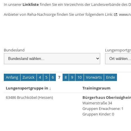
In unserer
Linkliste
finden Sie ein Verzeichnis der Landesverbände des 
Anbieter von Reha-Nachsorge finden Sie unter folgendem Link:
www.n
Bundesland
Lungensportgr
Anfang
Zurück
4
5
6
7
8
9
10
Vorwärts
Ende
Lungensportgruppe in
↓
Trainingsraum
63486 Bruchköbel (Hessen)
Bürgerhaus Oberissighei
Waimerstraße 34
Gruppen Erwachsene: 1
Gruppen Kinder: 0