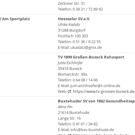
Zerbster Str. 31
Telefon: 0 39 21 / 72 89 92
V Am Sportplatz
Heesseler SV e.V.
Ulrike Kadatz
31288 Burgdorf
Postfach 100 305
Telefon: 0 51 36 / 8 22 55
E-Mail: ukadatz@gmx.de
TV 1899 Großen-Buseck Rehasport
Jutta Eichhöfer
35418 Buseck
Bismarckstr. 30a
Telefon: 0 64 08 / 14 06
E-Mail: jum.eichhoefer@t-online.de
Web:
https://www.tv-grossen-buseck.de
Buxtehuder SV von 1862 Gesundheitssp
Alina Pin
21614 Buxtehude
Lange Str. 16
Telefon: 0 41 61 / 34 82
E-Mail: info@bsv-buxtehude.de