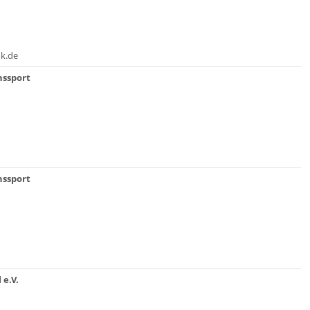
k.de
nssport
nssport
e.V.