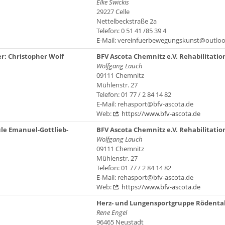
Elke Swickis
29227 Celle
Nettelbeckstraße 2a
Telefon: 0 51 41 /85 39 4
E-Mail: vereinfuerbewegungskunst@outloo
r: Christopher Wolf
BFV Ascota Chemnitz e.V. Rehabilitatio
Wolfgang Lauch
09111 Chemnitz
Mühlenstr. 27
Telefon: 01 77 / 2 84 14 82
E-Mail: rehasport@bfv-ascota.de
Web:
https://www.bfv-ascota.de
le Emanuel-Gottlieb-
BFV Ascota Chemnitz e.V. Rehabilitatio
Wolfgang Lauch
09111 Chemnitz
Mühlenstr. 27
Telefon: 01 77 / 2 84 14 82
E-Mail: rehasport@bfv-ascota.de
Web:
https://www.bfv-ascota.de
Herz- und Lungensportgruppe Rödental 
Rene Engel
96465 Neustadt