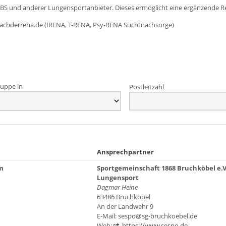
DBS und anderer Lungensportanbieter. Dieses ermöglicht eine ergänzende R
achderreha.de
(IRENA, T-RENA, Psy-RENA Suchtnachsorge)
uppe in
Postleitzahl
Ansprechpartner
m
Sportgemeinschaft 1868 Bruchköbel e.V
Lungensport
Dagmar Heine
63486 Bruchköbel
An der Landwehr 9
E-Mail: sespo@sg-bruchkoebel.de
Web:
https://www.sespo.de