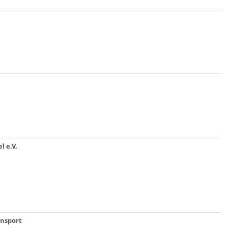
l e.V.
nsport