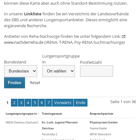
können diese Karte aber auch ohne Standort-Bestimmung nutzen.
In unserer
Linkliste
finden Sie ein Verzeichnis der Landesverbände
des DBS und anderer Lungensportanbieter. Dieses ermöglicht eine
ergänzende Recherche.
Anbieter von Reha-Nachsorge finden Sie unter folgendem Link:
www.nachderreha.de
(IRENA, T-RENA, Psy-RENA Suchtnachsorge)
Lungensportgruppe
Bundesland
in
Postleitzahl
Reset
Finden
Seite 1 von 36
1
2
3
4
5
6
7
Vorwärts
Ende
Lungensportgruppe in
↑
Trainingsraum
Ansprechpartner
08656 Zwickau (Sachsen)
Ev.-Luth. Jugend Pfarramt
Physiopraxis Geisler
Zwickau
Yvonne Geisler
Tonstraße 2
08141 Reinsdorf