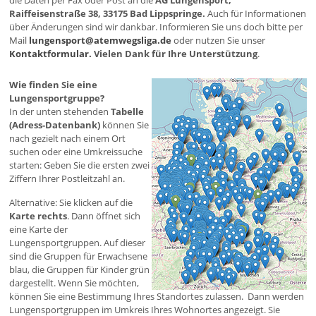
die Daten per Fax oder Post an die
AG Lungensport,
Raiffeisenstraße 38, 33175 Bad Lippspringe.
Auch für Informationen
über Änderungen sind wir dankbar. Informieren Sie uns doch bitte per
Mail
lungensport@atemwegsliga.de
oder nutzen Sie unser
Kontaktformular.
Vielen Dank für Ihre Unterstützung
.
Wie finden Sie eine
Lungensportgruppe?
In der unten stehenden
Tabelle
(Adress-Datenbank)
können Sie
nach gezielt nach einem Ort
suchen oder eine Umkreissuche
starten: Geben Sie die ersten zwei
Ziffern Ihrer Postleitzahl an.
Alternative: Sie klicken auf die
Karte rechts
. Dann öffnet sich
eine Karte der
Lungensportgruppen. Auf dieser
sind die Gruppen für Erwachsene
blau, die Gruppen für Kinder grün
dargestellt. Wenn Sie möchten,
können Sie eine Bestimmung Ihres Standortes zulassen. Dann werden
Lungensportgruppen im Umkreis Ihres Wohnortes angezeigt. Sie