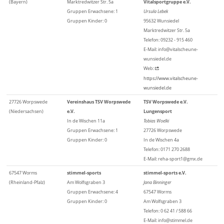
(Bayern)
Marktredwitzer Str. 5a
Vitalsportgruppe e.V.
Gruppen Erwachsene: 1
Ursula Lebek
Gruppen Kinder: 0
95632 Wunsiedel
Marktredwitzer Str. 5a
Telefon: 09232 - 915 460
E-Mail: info@vitalscheune-
wunsiedel.de
Web:
https://www.vitalscheune-
wunsiedel.de
27726 Worpswede
Vereinshaus TSV Worpswede
TSV Worpswede e.V.
(Niedersachsen)
e.V.
Lungensport
In de Wischen 11a
Tobias Woelki
Gruppen Erwachsene: 1
27726 Worpswede
Gruppen Kinder: 0
In de Wischen 4a
Telefon: 0171 270 2688
E-Mail: reha-sport1@gmx.de
67547 Worms
stimmel-sports
stimmel-sports e.V.
(Rheinland-Pfalz)
Am Wolfsgraben 3
Jana Binninger
Gruppen Erwachsene: 4
67547 Worms
Gruppen Kinder: 0
Am Wolfsgraben 3
Telefon: 0 62 41 / 588 66
E-Mail: info@stimmel.de