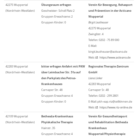
42275 Wuppertal
Übungsraum erfragen
Verein für Bewegung, Rehasport
(Nordrhein-Westfalen)
Geschwister- Scholl Platz 2
und Prävention in der Acticano
Gruppen Erwachsene: 2
Wuppertal
Gruppen Kinder: 0
Birgit Leutheuser
42275 Wuppertal
Zwinglistr. 4
Telefon: 0202 - 75 89 000
E-Mail:
birgit.leutheuser@activano.de
Web:
https://www.activano.de
42283 Wuppertal
bitter erfragen Anfahrt mit PKW
Regionales Therapie-Zentrum
(Nordrhein-Westfalen)
über Leimbacher Str. 51a auf
GmbH
den Parkplatz des Petrus-
Liana Linker
Krankenhauses
42283 Wuppertal
Carnaper Str. 48
Carnaper Sr. 48
Gruppen Erwachsene: 4
Telefon: 0202 - 299 2801
Gruppen Kinder: 0
E-Mail: pkh-eap.rtz@cellitinnen.de
Web:
https://www.rtz-online.de
42109 Wuppertal
Bethesda-Krankenhaus
Verein für Gesundheitssport
(Nordrhein-Westfalen)
Phyiskalische Therapie
und Rehabilitation Bethesda
Hainstr. 35
Krankenhaus
Gruppen Erwachsene: 4
Wuppertal/Physiotherapie