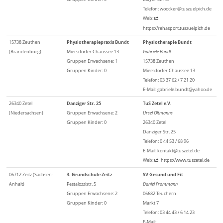
Telefon: woocker@tuszuelpich.de
Web:
https://rehasport.tuszuelpich.de
15738 Zeuthen
Physiotherapiepraxis Bundt
Physiotherapie Bundt
(Brandenburg)
Miersdorfer Chaussee 13
Gabriele Bundt
Gruppen Erwachsene: 1
15738 Zeuthen
Gruppen Kinder: 0
Miersdorfer Chaussee 13
Telefon: 03 37 62 / 7 21 20
E-Mail: gabriele.bundt@yahoo.de
26340 Zetel
Danziger Str. 25
TuS Zetel e.V.
(Niedersachsen)
Gruppen Erwachsene: 2
Ursel Oltmanns
Gruppen Kinder: 0
26340 Zetel
Danziger Str. 25
Telefon: 0 44 53 / 68 96
E-Mail: kontakt@tuszetel.de
Web:
https://www.tuszetel.de
06712 Zeitz (Sachsen-
3. Grundschule Zeitz
SV Gesund und Fit
Anhalt)
Pestalozzistr. 5
Daniel Frommann
Gruppen Erwachsene: 2
06682 Teuchern
Gruppen Kinder: 0
Markt 7
Telefon: 03 44 43 / 6 14 23
E-Mail: