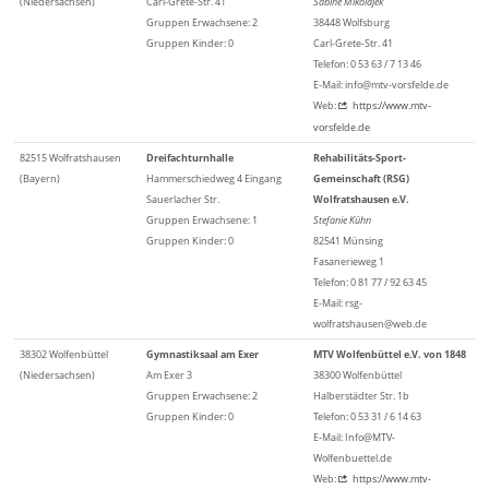
(Niedersachsen)
Carl-Grete-Str. 41
Sabine Mikolajek
Gruppen Erwachsene: 2
38448 Wolfsburg
Gruppen Kinder: 0
Carl-Grete-Str. 41
Telefon: 0 53 63 / 7 13 46
E-Mail: info@mtv-vorsfelde.de
Web:
https://www.mtv-
vorsfelde.de
82515 Wolfratshausen
Dreifachturnhalle
Rehabilitäts-Sport-
(Bayern)
Hammerschiedweg 4 Eingang
Gemeinschaft (RSG)
Sauerlacher Str.
Wolfratshausen e.V.
Gruppen Erwachsene: 1
Stefanie Kühn
Gruppen Kinder: 0
82541 Münsing
Fasanerieweg 1
Telefon: 0 81 77 / 92 63 45
E-Mail: rsg-
wolfratshausen@web.de
38302 Wolfenbüttel
Gymnastiksaal am Exer
MTV Wolfenbüttel e.V. von 1848
(Niedersachsen)
Am Exer 3
38300 Wolfenbüttel
Gruppen Erwachsene: 2
Halberstädter Str. 1b
Gruppen Kinder: 0
Telefon: 0 53 31 / 6 14 63
E-Mail: Info@MTV-
Wolfenbuettel.de
Web:
https://www.mtv-