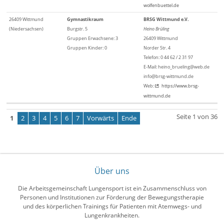
wolfenbuettel.de
26409 Wittmund
Gymnastikraum
BRSG Wittmund e.V.
(Niedersachsen)
Burgstr. 5
Heino Brüling
Gruppen Erwachsene: 3
26409 Wittmund
Gruppen Kinder: 0
Norder Str. 4
Telefon: 0 44 62 / 2 31 97
E-Mail: heino_brueling@web.de
info@brsg-wittmund.de
Web:
https://www.brsg-
wittmund.de
Seite 1 von 36
1
2
3
4
5
6
7
Vorwärts
Ende
Über uns
Die Arbeitsgemeinschaft Lungensport ist ein Zusammenschluss von
Personen und Institutionen zur Förderung der Bewegungstherapie
und des körperlichen Trainings für Patienten mit Atemwegs- und
Lungenkrankheiten.