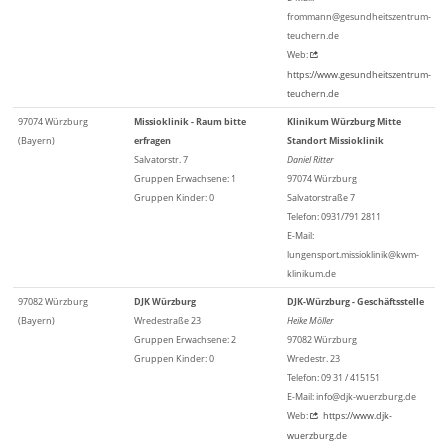
frommann@gesundheitszentrum-
teuchern.de
Web:
https://www.gesundheitszentrum-
teuchern.de
97074 Würzburg
Missioklinik - Raum bitte
Klinikum Würzburg Mitte
(Bayern)
erfragen
Standort Missioklinik
Salvatorstr. 7
Daniel Ritter
Gruppen Erwachsene: 1
97074 Würzburg
Gruppen Kinder: 0
Salvatorstraße 7
Telefon: 0931/791 2811
E-Mail:
lungensport.missioklinik@kwm-
klinikum.de
97082 Würzburg
DJK Würzburg
DJK-Würzburg - Geschäftsstelle
(Bayern)
Wredestraße 23
Heike Möller
Gruppen Erwachsene: 2
97082 Würzburg
Gruppen Kinder: 0
Wredestr. 23
Telefon: 09 31 / 415151
E-Mail: info@djk-wuerzburg.de
Web:
https://www.djk-
wuerzburg.de