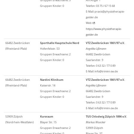
Gruppen Erwachsene: 3
Am Anger 1
Gruppen Kinder: 0
Telefon: 03 75 / 67 15 68
E-Mail: praxis@physiotherapie-
geisler.de
Web:
https://www.physiotherapie-
geisler.de
66482 Zweibrücken
Sporthalle Hauptschule Nord
VTZ Zweibrücken 1861/97 e.V.
(Rheinland-Pfalz)
Hofenfelsstr. 53
Angelika Lißmann
Gruppen Erwachsene: 2
66482 Zweibrücken
Gruppen Kinder: 0
Saarlandstr. 9
Telefon: 0 63 32 / 77 0 89
E-Mail: info@trimini-zw.de
66482 Zweibrücken
Nardini Klinikum
VTZ Zweibrücken 1861/97 e.V.
(Rheinland-Pfalz)
Kaiserstr. 14
Angelika Lißmann
Gruppen Erwachsene: 2
66482 Zweibrücken
Gruppen Kinder: 0
Saarlandstr. 9
Telefon: 0 63 32 / 77 0 89
E-Mail: info@trimini-zw.de
53909 Zülpich
Kursraum
TUS Chlodwig Zülpich 1896 e.V.
(Nordrhein-Westfalen)
Blayer Str. 15
Markus Woocker
Gruppen Erwachsene: 2
53909 Zülpich
Gruppen Kinder: 0
Blayer Str. 37