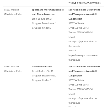
Web:
https://www.stimmel.de
55597 Wöllstein
Sports and more Gesundheits-
Sports and more Gesundheits-
(Rheinland-Pfalz)
und Therapiezentrum
und Therapiezentrum GbR
Ernst-Ludwig-Str. 61
Lungensport
Gruppen Erwachsene: 1
55597 Wöllstein
Gruppen Kinder: 0
Ernst-Ludwig-Str. 61
Telefon: 06703 / 3058454
E-Mail:
rehasport@sportsandmore-
therapie.de
Web:
https://www.sportsandmore-
therapie.de
55597 Wöllstein
Gemeindezentrum
Sports and more Gesundheits-
(Rheinland-Pfalz)
Great-Barford-Str. 11
und Therapiezentrum GbR
Gruppen Erwachsene: 2
Lungensport
Gruppen Kinder: 0
55597 Wöllstein
Ernst-Ludwig-Str. 61
Telefon: 06703 / 3058454
E-Mail:
rehasport@sportsandmore-
therapie.de