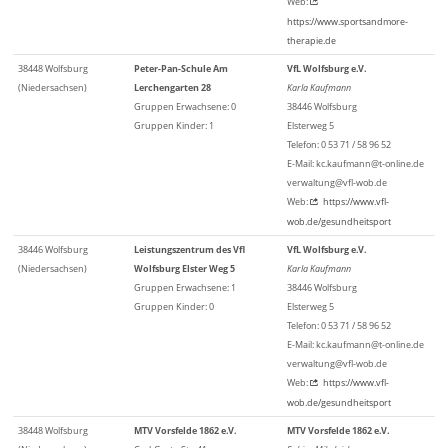
Web:
https://www.sportsandmore-
therapie.de
38448 Wolfsburg
Peter-Pan-Schule Am
VfL Wolfsburg e.V.
(Niedersachsen)
Lerchengarten 28
Karla Kaufmann
Gruppen Erwachsene: 0
38446 Wolfsburg
Gruppen Kinder: 1
Elsterweg 5
Telefon: 0 53 71 / 58 96 52
E-Mail: kc.kaufmann@t-online.de
verwaltung@vfl-wob.de
Web:
https://www.vfl-
wob.de/gesundheitsport
38446 Wolfsburg
Leistungszentrum des Vfl
VfL Wolfsburg e.V.
(Niedersachsen)
Wolfsburg Elster Weg 5
Karla Kaufmann
Gruppen Erwachsene: 1
38446 Wolfsburg
Gruppen Kinder: 0
Elsterweg 5
Telefon: 0 53 71 / 58 96 52
E-Mail: kc.kaufmann@t-online.de
verwaltung@vfl-wob.de
Web:
https://www.vfl-
wob.de/gesundheitsport
38448 Wolfsburg
MTV Vorsfelde 1862 e.V.
MTV Vorsfelde 1862 e.V.