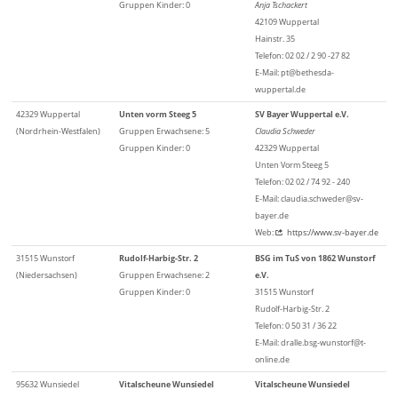
Gruppen Kinder: 0
Anja Tschackert
42109 Wuppertal
Hainstr. 35
Telefon: 02 02 / 2 90 -27 82
E-Mail: pt@bethesda-
wuppertal.de
42329 Wuppertal
Unten vorm Steeg 5
SV Bayer Wuppertal e.V.
(Nordrhein-Westfalen)
Gruppen Erwachsene: 5
Claudia Schweder
Gruppen Kinder: 0
42329 Wuppertal
Unten Vorm Steeg 5
Telefon: 02 02 / 74 92 - 240
E-Mail: claudia.schweder@sv-
bayer.de
Web:
https://www.sv-bayer.de
31515 Wunstorf
Rudolf-Harbig-Str. 2
BSG im TuS von 1862 Wunstorf
(Niedersachsen)
Gruppen Erwachsene: 2
e.V.
Gruppen Kinder: 0
31515 Wunstorf
Rudolf-Harbig-Str. 2
Telefon: 0 50 31 / 36 22
E-Mail: dralle.bsg-wunstorf@t-
online.de
95632 Wunsiedel
Vitalscheune Wunsiedel
Vitalscheune Wunsiedel