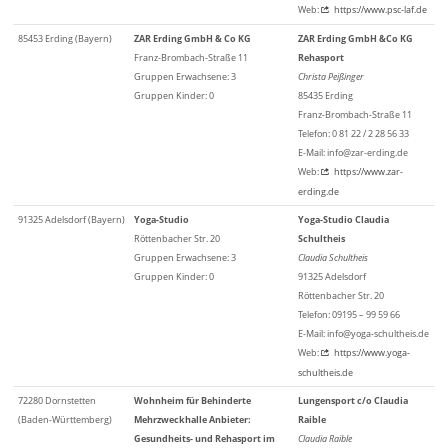
Web:
https://www.psc-laf.de
85453 Erding (Bayern)
ZAR Erding GmbH & Co KG
ZAR Erding GmbH &Co KG
Franz-Brombach-Straße 11
Rehasport
Gruppen Erwachsene: 3
Christa Peißinger
Gruppen Kinder: 0
85435 Erding
Franz-Brombach-Straße 11
Telefon: 0 81 22 / 2 28 56 33
E-Mail: info@zar-erding.de
Web:
https://www.zar-
erding.de
91325 Adelsdorf (Bayern)
Yoga-Studio
Yoga-Studio Claudia
Röttenbacher Str. 20
Schultheis
Gruppen Erwachsene: 3
Claudia Schultheis
Gruppen Kinder: 0
91325 Adelsdorf
Röttenbacher Str. 20
Telefon: 09195 – 99 59 66
E-Mail: info@yoga-schultheis.de
Web:
https://www.yoga-
schultheis.de
72280 Dornstetten
Wohnheim für Behinderte
Lungensport c/o Claudia
(Baden-Württemberg)
Mehrzweckhalle Anbieter:
Raible
Gesundheits- und Rehasport im
Claudia Raible