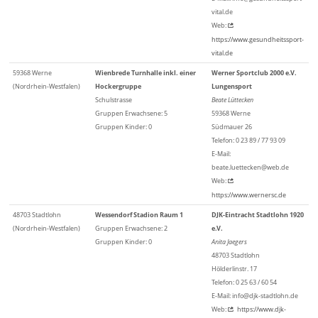
vital.de
Web:
https://www.gesundheitssport-
vital.de
59368 Werne
Wienbrede Turnhalle inkl. einer
Werner Sportclub 2000 e.V.
(Nordrhein-Westfalen)
Hockergruppe
Lungensport
Schulstrasse
Beate Lüttecken
Gruppen Erwachsene: 5
59368 Werne
Gruppen Kinder: 0
Südmauer 26
Telefon: 0 23 89 / 77 93 09
E-Mail:
beate.luettecken@web.de
Web:
https://www.wernersc.de
48703 Stadtlohn
Wessendorf Stadion Raum 1
DJK-Eintracht Stadtlohn 1920
(Nordrhein-Westfalen)
Gruppen Erwachsene: 2
e.V.
Gruppen Kinder: 0
Anita Jaegers
48703 Stadtlohn
Hölderlinstr. 17
Telefon: 0 25 63 / 60 54
E-Mail: info@djk-stadtlohn.de
Web:
https://www.djk-