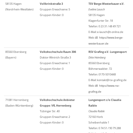
58135 Hagen
Vollbrinkstraße 3
TSV Berge-Westerbauer e.V.
(Nordrhein-Westfalen)
Gruppen Erwachsene: 5
Eveline Lausch
Gruppen Kinder: 0
58135 Hagen
Klagenfurter Str. 18
Telefon: 0 23 31 / 48 49 721
E-Mail: e-lausch@t-online.de
Web:
https://www.berge-
westerbauer.de
85560 Ebersberg
Volkshochschule Raum 306
RSV Grafing e.V. Lungensport
(Bayern)
Doktor-Wintrich-Straße 3
Ditte Heimberg
Gruppen Erwachsene: 1
85560 Ebersberg
Gruppen Kinder: 0
Böhmerwaldstr. 72
Telefon: 0170-5010448
E-Mail: kontakt@rsv-grafing.de
Web:
https://www.rsv-
grafing.de
71081 Herrenberg
Volkshochschule Anbieter
Lungensport c/o Claudia
(Baden-Württemberg)
Gruppe: VfL Herrenberg
Raible
Tübinger Str. 40
Claudia Raible
Gruppen Erwachsene: 2
72160 Horb
Gruppen Kinder: 0
Scheibenhalde 1
Telefon: 0 74 51 / 90 79 288