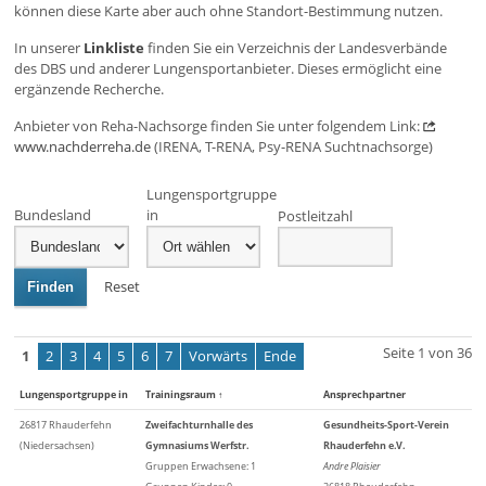
können diese Karte aber auch ohne Standort-Bestimmung nutzen.
In unserer
Linkliste
finden Sie ein Verzeichnis der Landesverbände
des DBS und anderer Lungensportanbieter. Dieses ermöglicht eine
ergänzende Recherche.
Anbieter von Reha-Nachsorge finden Sie unter folgendem Link:
www.nachderreha.de
(IRENA, T-RENA, Psy-RENA Suchtnachsorge)
Lungensportgruppe
Bundesland
in
Postleitzahl
Reset
Finden
Seite 1 von 36
1
2
3
4
5
6
7
Vorwärts
Ende
Lungensportgruppe in
Trainingsraum
↑
Ansprechpartner
26817 Rhauderfehn
Zweifachturnhalle des
Gesundheits-Sport-Verein
(Niedersachsen)
Gymnasiums Werfstr.
Rhauderfehn e.V.
Gruppen Erwachsene: 1
Andre Plaisier