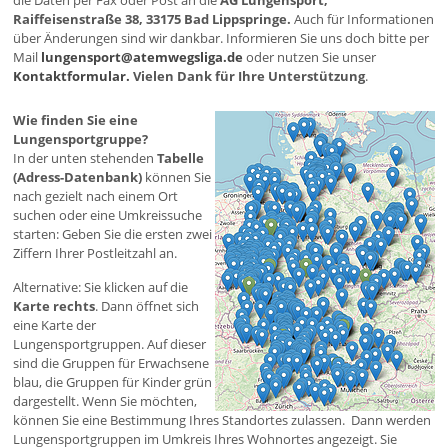
die Daten per Fax oder Post an die
AG Lungensport,
Raiffeisenstraße 38, 33175 Bad Lippspringe.
Auch für Informationen
über Änderungen sind wir dankbar. Informieren Sie uns doch bitte per
Mail
lungensport@atemwegsliga.de
oder nutzen Sie unser
Kontaktformular.
Vielen Dank für Ihre Unterstützung
.
Wie finden Sie eine
Lungensportgruppe?
In der unten stehenden
Tabelle
(Adress-Datenbank)
können Sie
nach gezielt nach einem Ort
suchen oder eine Umkreissuche
starten: Geben Sie die ersten zwei
Ziffern Ihrer Postleitzahl an.
Alternative: Sie klicken auf die
Karte rechts
. Dann öffnet sich
eine Karte der
Lungensportgruppen. Auf dieser
sind die Gruppen für Erwachsene
blau, die Gruppen für Kinder grün
dargestellt. Wenn Sie möchten,
können Sie eine Bestimmung Ihres Standortes zulassen. Dann werden
Lungensportgruppen im Umkreis Ihres Wohnortes angezeigt. Sie