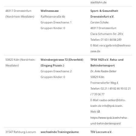
stadtlohn.de
48317 Drensteinfurt
Wellnessoase
Sport- & Gesundheit
(Nordrhein-Westfalen)
Raiffeisenstraße 4b
Drensteinfurt e.V.
Gruppen Erwachsene: 1
Carsten Schake
Gruppen Kinder: 0
48317 Drensteinfurt
Clara-Schumann-Str. 28 b
Telefon: 01 60 / 44 84 249
E-Mail: vera.igelbrink@wellness-
oase.de
50825 Köln (Nordrhein-
Weinsbergstrasse 72 (Ehrenfeld)
TPSK 1925 e.V. Reha- und
Westfalen)
(Eingang Piusstr.)
Behindertensport
Gruppen Erwachsene: 2
Dr. Anke Raabe-Oetker
Gruppen Kinder: 0
50829 Köln
Freimersdorfer Weg 4
Telefon: 02 21 / 49 82 46 90 02 21
/ 7 39 06 77
E-Mail: raabe-oetker@dshs-
koeln.de info@tpsk.koeln.
Web:
https://www.tpsk.koeln/reha-
und-behindertensport/
31547 Rehburg-Loccum
wechselnde Trainingsräume
TSV Loccum e.V.