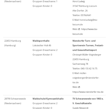
(Niedersachsen)
Gruppen Erwachsene: 1
Horst Ludwig
Gruppen Kinder: 0
31547 Rehburg-Loccum
Alte Dorfstr. 26
Telefon: 05766/641
E-Mail: horst.ludwig@tsv-
loccum.de
Web:
https://www.tsv-
loccum.de
22453 Hamburg
Waldsporthalle
Niendorfer Turn- und
(Hamburg)
Lokstedter Holt 46
Sportverein Turnen, Freizeit-
Gruppen Erwachsene: 2
und Gesundheitssport
Gruppen Kinder: 0
Christoph Müller-Voigtsberger
22455 Hamburg
Sachsenweg 78
Telefon: 040 / 55 42 16 75
E-Mail: müller-
voigtsberger@niendorfer-
tsv.de
Web:
https://www.niendorfer-tsv.de
28790 Schwanewede
Waldschule/Gymnastikhalle
TV Schwanewede von 1903 e.
(Niedersachsen)
Gruppen Erwachsene: 2
V. Geschäftsstelle
Gruppen Kinder: 0
Suada Niesporek