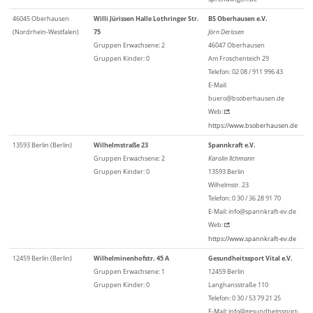
46045 Oberhausen
Willi Jürissen Halle Lothringer Str.
BS Oberhausen e.V.
(Nordrhein-Westfalen)
75
Jörn Derissen
Gruppen Erwachsene: 2
46047 Oberhausen
Gruppen Kinder: 0
Am Froschenteich 29
Telefon: 02 08 / 911 996 43
E-Mail:
buero@bsoberhausen.de
Web:
https://www.bsoberhausen.de
13593 Berlin (Berlin)
Wilhelmstraße 23
Spannkraft e.V.
Gruppen Erwachsene: 2
Karolin Ilchmann
Gruppen Kinder: 0
13593 Berlin
Wilhelmstr. 23
Telefon: 0 30 / 36 28 91 70
E-Mail: info@spannkraft-ev.de
Web:
https://www.spannkraft-ev.de
12459 Berlin (Berlin)
Wilhelminenhofstr. 45 A
Gesundheitssport Vital e.V.
Gruppen Erwachsene: 1
12459 Berlin
Gruppen Kinder: 0
Langhansstraße 110
Telefon: 0 30 / 53 79 21 25
E-Mail: info@gesundheitssport-