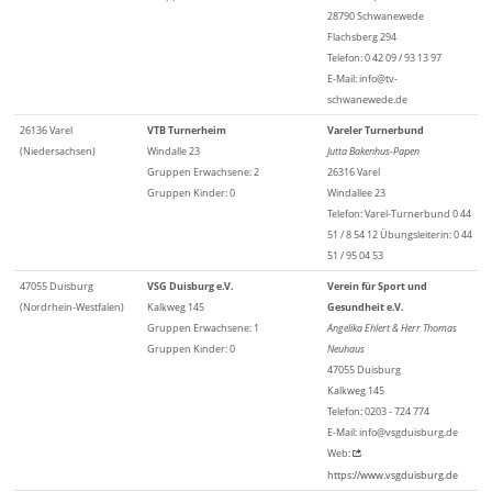
28790 Schwanewede
Flachsberg 294
Telefon: 0 42 09 / 93 13 97
E-Mail: info@tv-
schwanewede.de
26136 Varel
VTB Turnerheim
Vareler Turnerbund
(Niedersachsen)
Windalle 23
Jutta Bakenhus-Papen
Gruppen Erwachsene: 2
26316 Varel
Gruppen Kinder: 0
Windallee 23
Telefon: Varel-Turnerbund 0 44
51 / 8 54 12 Übungsleiterin: 0 44
51 / 95 04 53
47055 Duisburg
VSG Duisburg e.V.
Verein für Sport und
(Nordrhein-Westfalen)
Kalkweg 145
Gesundheit e.V.
Gruppen Erwachsene: 1
Angelika Ehlert & Herr Thomas
Gruppen Kinder: 0
Neuhaus
47055 Duisburg
Kalkweg 145
Telefon: 0203 - 724 774
E-Mail: info@vsgduisburg.de
Web:
https://www.vsgduisburg.de