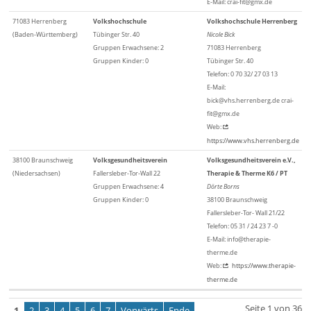
E-Mail: crai-fit@gmx.de
71083 Herrenberg
Volkshochschule
Volkshochschule Herrenberg
(Baden-Württemberg)
Tübinger Str. 40
Nicole Bick
Gruppen Erwachsene: 2
71083 Herrenberg
Gruppen Kinder: 0
Tübinger Str. 40
Telefon: 0 70 32/ 27 03 13
E-Mail:
bick@vhs.herrenberg.de crai-
fit@gmx.de
Web:
https://www.vhs.herrenberg.de
38100 Braunschweig
Volksgesundheitsverein
Volksgesundheitsverein e.V.,
(Niedersachsen)
Fallersleber-Tor-Wall 22
Therapie & Therme K6 / PT
Gruppen Erwachsene: 4
Dörte Borns
Gruppen Kinder: 0
38100 Braunschweig
Fallersleber-Tor- Wall 21/22
Telefon: 05 31 / 24 23 7 -0
E-Mail: info@therapie-
therme.de
Web:
https://www.therapie-
therme.de
Seite 1 von 36
1
2
3
4
5
6
7
Vorwärts
Ende