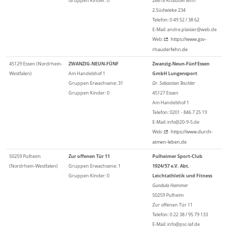
Gruppen Kinder: 0
26818 Rhauderfehn
2.Südwieke 234
Telefon: 0 49 52 / 38 62
E-Mail: andre.plaisier@web.de
Web:
https://www.gsv-
rhauderfehn.de
45129 Essen (Nordrhein-
ZWANZIG-NEUN-FÜNF
Zwanzig-Neun-Fünf Essen
Westfalen)
Am Handelshof 1
GmbH Lungensport
Gruppen Erwachsene: 31
Dr. Sebastian Teschler
Gruppen Kinder: 0
45127 Essen
Am Handelshof 1
Telefon: 0201 - 846 7 25 19
E-Mail: info@20-9-5.de
Web:
https://www.durch-
atmen-leben.de
50259 Pulheim
Zur offenen Tür 11
Pulheimer Sport-Club
(Nordrhein-Westfalen)
Gruppen Erwachsene: 1
1924/57 e.V. Abt.
Gruppen Kinder: 0
Leichtathletik und Fitness
Gundula Hammer
50259 Pulheim
Zur offenen Tür 11
Telefon: 0 22 38 / 95 79 133
E-Mail: info@psc-laf.de