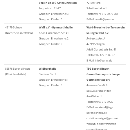
Verein Ba-Wü Abteilung Horb
72160 Horb
Zeppelinstr. 21-27
Scheibenhalde 1
Gruppen Erwachsene: 3
Telefon: 0 74 51 / 90 79 288
Gruppen Kinder: 0
E-Mail: crai-fit@gmx.de
42179 Solingen
WMT e.V. -Gymnastikhalle
Wald-Merscheider Turnverein
(Nordrhein-Westfalen)
Adolf-Clarenbach-Str. 41
Solingen 1861 e.V.
Gruppen Erwachsene: 2
Andreas Lukosch
Gruppen Kinder: 0
42719 Solingen
Adolf-Clarenbach-Str. 41
Telefon: 02 12 / 31 85 97
E-Mail: info@wmtv.de
55576 Sprendlingen
Wißberghalle
TSG Sprendlingen
(Rheinland-Pfalz)
Stettiner Str. 1
Gesundheitssport - Lunge
Gruppen Erwachsene: 1
Gesundheitssport
Gruppen Kinder: 0
Annerose Gundlich
55572 Sprendlingen
Am Weiher 1
Telefon: 0 67 01 / 79 20
E-Mail: vorstand@tsg-
sprendlingen.de
christine.metger@gmx.net
Web:
https://www.tsg-
sprendlingen.de