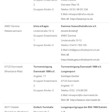
2
Ostrower Platz 18
Gruppen Kinder: 0
Telefon: 03 55 / 48 551 234
E-Mail: rehasport@reha-vita.de
Web:
https://www.bprsv.de
49401 Damme
bitte erfragen
Dammer Gesundheitsforum e.V.
(Niedersachsen)
Lindenstraße 10-12
Annette Brinkhoff
Gruppen Erwachsene:
49401 Damme
1
Lindenstraße 10-12
Gruppen Kinder: 0
Telefon: 0 54 91 / 955 100
E-Mail: info@gesundheitscentrum.de
Web:
https://www.gesundheitscentrum.de
67125 Dannstadt
Turnvereinigung
Turnvereinigung Dannstadt 1888 e.V.
(Rheinland-Pfalz)
Dannstadt 1888 e.V.
Lungensport
Angelstr. 17
Xanthippe Günther
Gruppen Erwachsene:
67125 Dannstadt
2
Angelstr. 17
Gruppen Kinder: 0
Telefon: 0152 - 216 88 030
E-Mail: rehasport@tv-dannstadt.de
Web:
https://www.tv-dannstadt.de
45711 Datteln
Einfach-Turnhalle
Lungensportgruppe der BSG 1960 Datteln
(Nordrhein-Westfalen)
Mozartstraße 1
e. V.