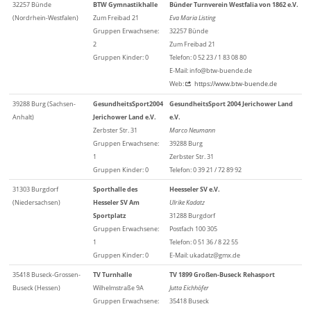
32257 Bünde
BTW Gymnastikhalle
Bünder Turnverein Westfalia von 1862 e.V.
(Nordrhein-Westfalen)
Zum Freibad 21
Eva Maria Listing
Gruppen Erwachsene:
32257 Bünde
2
Zum Freibad 21
Gruppen Kinder: 0
Telefon: 0 52 23 / 1 83 08 80
E-Mail: info@btw-buende.de
Web:
https://www.btw-buende.de
39288 Burg (Sachsen-
GesundheitsSport2004
GesundheitsSport 2004 Jerichower Land
Anhalt)
Jerichower Land e.V.
e.V.
Zerbster Str. 31
Marco Neumann
Gruppen Erwachsene:
39288 Burg
1
Zerbster Str. 31
Gruppen Kinder: 0
Telefon: 0 39 21 / 72 89 92
31303 Burgdorf
Sporthalle des
Heesseler SV e.V.
(Niedersachsen)
Hesseler SV Am
Ulrike Kadatz
Sportplatz
31288 Burgdorf
Gruppen Erwachsene:
Postfach 100 305
1
Telefon: 0 51 36 / 8 22 55
Gruppen Kinder: 0
E-Mail: ukadatz@gmx.de
35418 Buseck-Grossen-
TV Turnhalle
TV 1899 Großen-Buseck Rehasport
Buseck (Hessen)
Wilhelmstraße 9A
Jutta Eichhöfer
Gruppen Erwachsene:
35418 Buseck