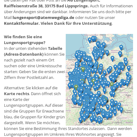
die Daten per Fax oder Post an die
AG Lungensport,
Raiffeisenstraße 38, 33175 Bad Lippspringe.
Auch für Informationen
über Änderungen sind wir dankbar. Informieren Sie uns doch bitte per
Mail
lungensport@atemwegsliga.de
oder nutzen Sie unser
Kontaktformular.
Vielen Dank für Ihre Unterstützung
.
Wie finden Sie eine
Lungensportgruppe?
In der unten stehenden
Tabelle
(Adress-Datenbank)
können Sie
nach gezielt nach einem Ort
suchen oder eine Umkreissuche
starten: Geben Sie die ersten zwei
Ziffern Ihrer Postleitzahl an.
Alternative: Sie klicken auf die
Karte rechts
. Dann öffnet sich
eine Karte der
Lungensportgruppen. Auf dieser
sind die Gruppen für Erwachsene
blau, die Gruppen für Kinder grün
dargestellt. Wenn Sie möchten,
können Sie eine Bestimmung Ihres Standortes zulassen. Dann werden
Lungensportgruppen im Umkreis Ihres Wohnortes angezeigt. Sie