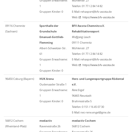
Gruppen Erwachsene:
Mühlenstr. 27
1
Telefon: 01 77 / 2 84 14 82
Gruppen Kinder: 0
E-Mail: rehasport@bfv-ascota.de
Web:
https://www.bfv-ascota.de
09116 Chemnitz
Sporthalle der
BFV Ascota Chemnitz e.V.
(Sachsen)
Grundschule
Rehabilitationssport
Emanuel-Gottlieb-
Wolfgang Lauch
Flemming
09111 Chemnitz
Albert-Schweitzer-Str.
Mühlenstr. 27
61
Telefon: 01 77 / 2 84 14 82
Gruppen Erwachsene:
E-Mail: rehasport@bfv-ascota.de
1
Web:
https://www.bfv-ascota.de
Gruppen Kinder: 0
96450 Coburg (Bayern)
HUK Arena
Herz- und Lungensportgruppe Rödental
Oudenaader Straße 1
e.V.
Gruppen Erwachsene:
Rene Engel
1
96465 Neustadt
Gruppen Kinder: 0
Brahmsstraße 5
Telefon: 0 151 / 16 45 07 30
E-Mail: nec-rene.engel@gmx.de
56812 Cochem
medactiv
medactiv Cochem
(Rheinland-Pfalz)
Ravenestraße 26
56812 Cochem
Gruppen Erwachsene:
Ravenestraße 26