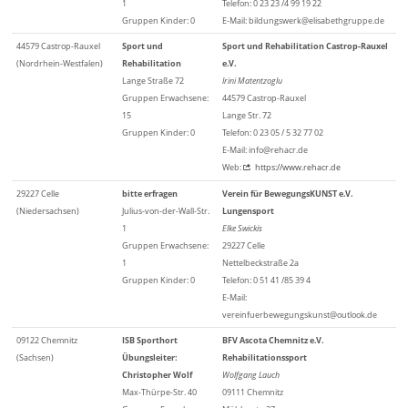
1
Telefon: 0 23 23 /4 99 19 22
Gruppen Kinder: 0
E-Mail: bildungswerk@elisabethgruppe.de
44579 Castrop-Rauxel
Sport und
Sport und Rehabilitation Castrop-Rauxel
(Nordrhein-Westfalen)
Rehabilitation
e.V.
Lange Straße 72
Irini Matentzoglu
Gruppen Erwachsene:
44579 Castrop-Rauxel
15
Lange Str. 72
Gruppen Kinder: 0
Telefon: 0 23 05 / 5 32 77 02
E-Mail: info@rehacr.de
Web:
https://www.rehacr.de
29227 Celle
bitte erfragen
Verein für BewegungsKUNST e.V.
(Niedersachsen)
Julius-von-der-Wall-Str.
Lungensport
1
Elke Swickis
Gruppen Erwachsene:
29227 Celle
1
Nettelbeckstraße 2a
Gruppen Kinder: 0
Telefon: 0 51 41 /85 39 4
E-Mail:
vereinfuerbewegungskunst@outlook.de
09122 Chemnitz
ISB Sporthort
BFV Ascota Chemnitz e.V.
(Sachsen)
Übungsleiter:
Rehabilitationssport
Christopher Wolf
Wolfgang Lauch
Max-Thürpe-Str. 40
09111 Chemnitz