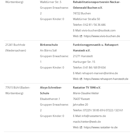
Württemberg)
Walldürner Str. 5
Rehabilitationssportverein Neckar-
Gruppen Erwachsene:
Odenwald Buchen e.V.
2
74722 Buchen
Gruppen Kinder: 0
Walldürner Straße 50
Telefon: 0 62 81 / 56 36 446
E-Mail: vivio-buchen@outlook.com
Web:
https://www.vivio-buchen.de
21241 Buchholz
Birkenschule
Funktionsgymnastik u. Rehasport
(Niedersachsen)
An Börns Soll
Hanstedt e.V.
Gruppen Erwachsene:
21271 Hanstedt
1
Harburger Str. 15
Gruppen Kinder: 0
Telefon: 0 41 84 / 68 09 654
E-Mail: rehaport-marxen@online.de
Web:
https://www.rehasport-hanstedt.de
77615 Bühl (Baden-
Aloys-Schreiber-
Rastatter TV 1846 e.V.
Württemberg)
Schule
Marie-Claudine Hietter
Elisabethenstr.1
76437 Rastatt
Gruppen Erwachsene:
Jahnallee 20
2
Telefon: 07229 / 30 85 69 6 07222 / 323 61
Gruppen Kinder: 0
E-Mail: info@rastattertv.de
maclo.hietter@web.de
Web:
https://www.rastatter-tv.de