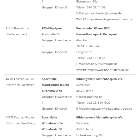
1
Bismarckstr. 30a
Gruppen Kinder: 0
Telefon: 0 64 08 / 14 06
E-Mail: jum.eichhoefer@t-online.de
Web:
https://www.tv-grossen-buseck.de
21614 Buxtehude
BSV-City-Sport
Buxtehuder SV von 1862
(Niedersachsen)
Poststraße 7-9
Gesundheitssport/ Rehasport
Gruppen Erwachsene:
Alina Pin
5
21614 Buxtehude
Gruppen Kinder: 0
Lange Str. 16
Telefon: 0 41 61 / 34 82
E-Mail: info@bsv-buxtehude.de
Web:
https://www.bsv-buxtehude.de
44581 Castrop-Rauxel
Sporthalle
Bildungswerk Marienhospital e.V.
(Nordrhein-Westfalen)
Marktschule Ickern
Doris Baier
Kirchstraße 56
44625 Herne
Gruppen Erwachsene:
Hölkeskampring 30
1
Telefon: 0 23 23 /4 99 19 22
Gruppen Kinder: 0
E-Mail: bildungswerk@elisabethgruppe.de
44575 Castrop-Rauxel
SportHalle
Bildungswerk Marienhospital e.V.
(Nordrhein-Westfalen)
Wilhelmschule
Doris Baier
Wilhelmstr. 38
44625 Herne
Gruppen Erwachsene:
Hölkeskampring 30