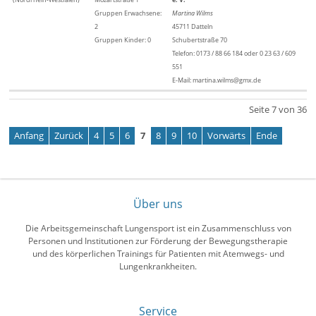
Gruppen Erwachsene:
Martina Wilms
2
45711 Datteln
Gruppen Kinder: 0
Schubertstraße 70
Telefon: 0173 / 88 66 184 oder 0 23 63 / 609
551
E-Mail: martina.wilms@gmx.de
Seite 7 von 36
Anfang
Zurück
4
5
6
7
8
9
10
Vorwärts
Ende
Über uns
Die Arbeitsgemeinschaft Lungensport ist ein Zusammenschluss von
Personen und Institutionen zur Förderung der Bewegungstherapie
und des körperlichen Trainings für Patienten mit Atemwegs- und
Lungenkrankheiten.
Service