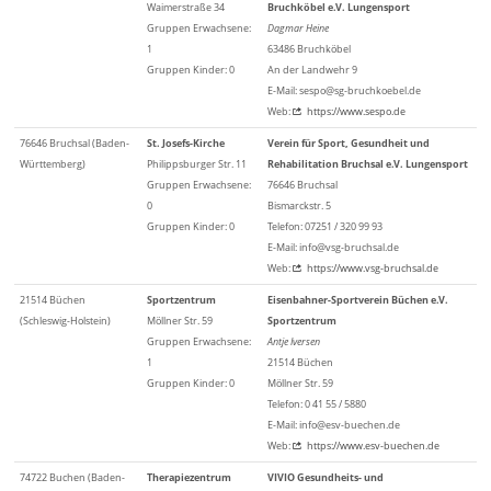
Waimerstraße 34
Bruchköbel e.V. Lungensport
Gruppen Erwachsene:
Dagmar Heine
1
63486 Bruchköbel
Gruppen Kinder: 0
An der Landwehr 9
E-Mail: sespo@sg-bruchkoebel.de
Web:
https://www.sespo.de
76646 Bruchsal (Baden-
St. Josefs-Kirche
Verein für Sport, Gesundheit und
Württemberg)
Philippsburger Str. 11
Rehabilitation Bruchsal e.V. Lungensport
Gruppen Erwachsene:
76646 Bruchsal
0
Bismarckstr. 5
Gruppen Kinder: 0
Telefon: 07251 / 320 99 93
E-Mail: info@vsg-bruchsal.de
Web:
https://www.vsg-bruchsal.de
21514 Büchen
Sportzentrum
Eisenbahner-Sportverein Büchen e.V.
(Schleswig-Holstein)
Möllner Str. 59
Sportzentrum
Gruppen Erwachsene:
Antje Iversen
1
21514 Büchen
Gruppen Kinder: 0
Möllner Str. 59
Telefon: 0 41 55 / 5880
E-Mail: info@esv-buechen.de
Web:
https://www.esv-buechen.de
74722 Buchen (Baden-
Therapiezentrum
VIVIO Gesundheits- und