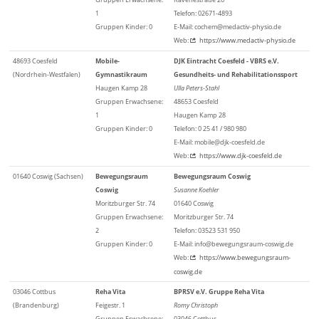
1
Telefon: 02671-4893
Gruppen Kinder: 0
E-Mail: cochem@medactiv-physio.de
Web:
https://www.medactiv-physio.de
48693 Coesfeld
Mobile-
DJK Eintracht Coesfeld - VBRS e.V.
(Nordrhein-Westfalen)
Gymnastikraum
Gesundheits- und Rehabilitationssport
Haugen Kamp 28
Ulla Peters-Stahl
Gruppen Erwachsene:
48653 Coesfeld
1
Haugen Kamp 28
Gruppen Kinder: 0
Telefon: 0 25 41 / 980 980
E-Mail: mobile@djk-coesfeld.de
Web:
https://www.djk-coesfeld.de
01640 Coswig (Sachsen)
Bewegungsraum
Bewegungsraum Coswig
Coswig
Susanne Koehler
Moritzburger Str. 74
01640 Coswig
Gruppen Erwachsene:
Moritzburger Str. 74
2
Telefon: 03523 531 950
Gruppen Kinder: 0
E-Mail: info@bewegungsraum-coswig.de
Web:
https://www.bewegungsraum-
coswig.de
03046 Cottbus
Reha Vita
BPRSV e.V. Gruppe Reha Vita
(Brandenburg)
Feigestr. 1
Romy Christoph
Gruppen Erwachsene:
03046 Cottbus