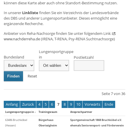
können diese Karte aber auch ohne Standort-Bestimmung nutzen.
In unserer
Linkliste
finden Sie ein Verzeichnis der Landesverbände
des DBS und anderer Lungensportanbieter. Dieses ermöglicht eine
ergänzende Recherche.
Anbieter von Reha-Nachsorge finden Sie unter folgendem Link:
www.nachderreha.de
(IRENA, T-RENA, Psy-RENA Suchtnachsorge)
Lungensportgruppe
Bundesland
in
Postleitzahl
Reset
Finden
Seite 7 von 36
Anfang
Zurück
4
5
6
7
8
9
10
Vorwärts
Ende
Lungensportgruppe in
↓
Trainingsraum
Ansprechpartner
63486 Bruchköbel
Bürgerhaus
Sportgemeinschaft 1868 Bruchköbel e.V.
(Hessen)
Oberissigheim
ehemals Seniorensport- und Förderverein