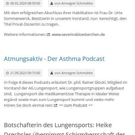
06.02.2024 08:59:00
von Annegret Schmidtke
Mit dem erfolgreichen Abschluss ihrer Habilitation ist Frau Dr. Urte
Sommerwerck, Beisitzerin in unserem Vorstand, nun berechtigt, den
Titel Privat-Dozentin zu tragen.
Weitere Informationen:
www.severinskloesterchen.de
Atmungsaktiv - Der Asthma Podcast
21.09.2023 09:15:00
von Annegret Schmidtke
In Folge 8 dieses Podcasts erläutert Dr.
phil. Rainer Glöckl, Mitglied im
Vorstand der AG Lungensport, wie Lungensportgruppen aufgebaut
sind, Lungensport die medikamentöse Therapie in idealer Weise
ergänzt sowie man zum Lungensport kommt und vieles mehr
Hören Sie doch einmal rein:
>> zum Podcast <<
Botschafterin des Lungensports: Heike
Drechsler übernimmt Schirmherrschaft der