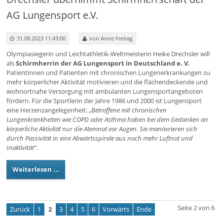
AG Lungensport e.V.
31.08.2023 11:43:00
von Anne Freitag
Olympiasiegerin und Leichtathletik-Weltmeisterin Heike Drechsler will
als
Schirmherrin der AG Lungensport in Deutschland e. V.
Patientinnen und Patienten mit chronischen Lungenerkrankungen zu
mehr körperlicher Aktivität motivieren und die flächendeckende und
wohnortnahe Versorgung mit ambulanten Lungensportangeboten
fördern. Für die Sportlerin der Jahre 1986 und 2000 ist Lungensport
eine Herzenzangelegenheit: „
Betroffene mit chronischen
Lungenkrankheiten wie COPD oder Asthma haben bei dem Gedanken an
körperliche Aktivität nur die Atemnot vor Augen. Sie manövrieren sich
durch Passivität in eine Abwärtsspirale aus noch mehr Luftnot und
Inaktivität“
.
Weiterlesen ...
Seite 2 von 6
Zurück
1
2
3
4
5
6
Vorwärts
Ende