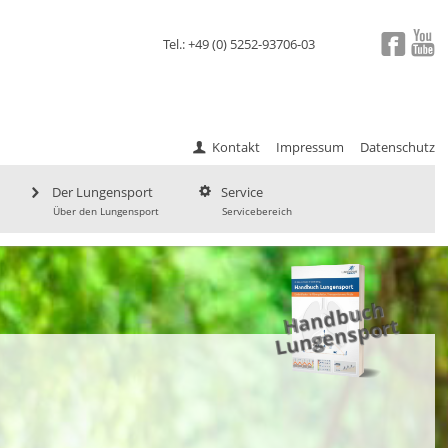
Tel.: +49 (0) 5252-93706-03
Kontakt
Impressum
Datenschutz
Der Lungensport
Service
Über den Lungensport
Servicebereich
a
n
d
b
uc
h
L
u
ng
e
ns
p
H
ort