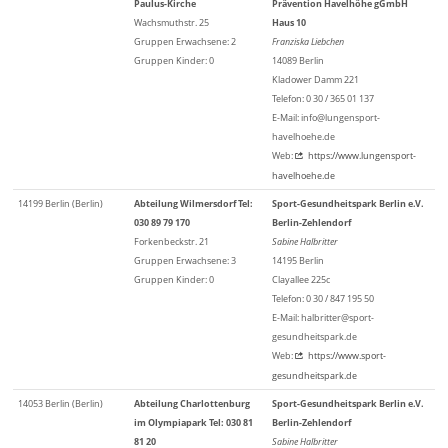
Paulus-Kirche
Prävention Havelhöhe gGmbH
Wachsmuthstr. 25
Haus 10
Gruppen Erwachsene: 2
Franziska Liebchen
Gruppen Kinder: 0
14089 Berlin
Kladower Damm 221
Telefon: 0 30 / 365 01 137
E-Mail: info@lungensport-
havelhoehe.de
Web:
https://www.lungensport-
havelhoehe.de
14199 Berlin (Berlin)
Abteilung Wilmersdorf Tel:
Sport-Gesundheitspark Berlin e.V.
030 89 79 170
Berlin-Zehlendorf
Forkenbeckstr. 21
Sabine Halbritter
Gruppen Erwachsene: 3
14195 Berlin
Gruppen Kinder: 0
Clayallee 225c
Telefon: 0 30 / 847 195 50
E-Mail: halbritter@sport-
gesundheitspark.de
Web:
https://www.sport-
gesundheitspark.de
14053 Berlin (Berlin)
Abteilung Charlottenburg
Sport-Gesundheitspark Berlin e.V.
im Olympiapark Tel: 030 81
Berlin-Zehlendorf
81 20
Sabine Halbritter