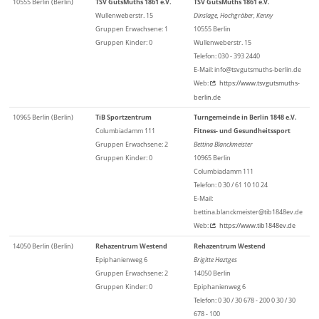
10555 Berlin (Berlin)
TSV GutsMuths 1861 e.V.
TSV GutsMuths 1861 e.V.
Wullenweberstr. 15
Dinslage, Hochgräber, Kenny
Gruppen Erwachsene: 1
10555 Berlin
Gruppen Kinder: 0
Wullenweberstr. 15
Telefon: 030 - 393 2440
E-Mail: info@tsvgutsmuths-berlin.de
Web:
https://www.tsvgutsmuths-
berlin.de
10965 Berlin (Berlin)
TiB Sportzentrum
Turngemeinde in Berlin 1848 e.V.
Columbiadamm 111
Fitness- und Gesundheitssport
Gruppen Erwachsene: 2
Bettina Blanckmeister
Gruppen Kinder: 0
10965 Berlin
Columbiadamm 111
Telefon: 0 30 / 61 10 10 24
E-Mail:
bettina.blanckmeister@tib1848ev.de
Web:
https://www.tib1848ev.de
14050 Berlin (Berlin)
Rehazentrum Westend
Rehazentrum Westend
Epiphanienweg 6
Brigitte Haztges
Gruppen Erwachsene: 2
14050 Berlin
Gruppen Kinder: 0
Epiphanienweg 6
Telefon: 0 30 / 30 678 - 200 0 30 / 30
678 - 100