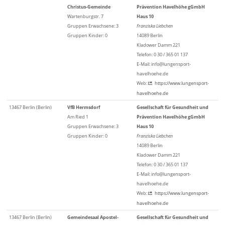
Christus-Gemeinde
Prävention Havelhöhe gGmbH
Wartenburgstr. 7
Haus 10
Gruppen Erwachsene: 3
Franziska Liebchen
Gruppen Kinder: 0
14089 Berlin
Kladower Damm 221
Telefon: 0 30 / 365 01 137
E-Mail: info@lungensport-
havelhoehe.de
Web:
https://www.lungensport-
havelhoehe.de
13467 Berlin (Berlin)
VfB Hermsdorf
Gesellschaft für Gesundheit und
Am Ried 1
Prävention Havelhöhe gGmbH
Gruppen Erwachsene: 3
Haus 10
Gruppen Kinder: 0
Franziska Liebchen
14089 Berlin
Kladower Damm 221
Telefon: 0 30 / 365 01 137
E-Mail: info@lungensport-
havelhoehe.de
Web:
https://www.lungensport-
havelhoehe.de
13467 Berlin (Berlin)
Gemeindesaal Apostel-
Gesellschaft für Gesundheit und