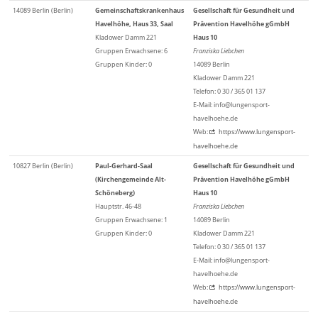
14089 Berlin (Berlin)
Gemeinschaftskrankenhaus
Gesellschaft für Gesundheit und
Havelhöhe, Haus 33, Saal
Prävention Havelhöhe gGmbH
Kladower Damm 221
Haus 10
Gruppen Erwachsene: 6
Franziska Liebchen
Gruppen Kinder: 0
14089 Berlin
Kladower Damm 221
Telefon: 0 30 / 365 01 137
E-Mail: info@lungensport-
havelhoehe.de
Web:
https://www.lungensport-
havelhoehe.de
10827 Berlin (Berlin)
Paul-Gerhard-Saal
Gesellschaft für Gesundheit und
(Kirchengemeinde Alt-
Prävention Havelhöhe gGmbH
Schöneberg)
Haus 10
Hauptstr. 46-48
Franziska Liebchen
Gruppen Erwachsene: 1
14089 Berlin
Gruppen Kinder: 0
Kladower Damm 221
Telefon: 0 30 / 365 01 137
E-Mail: info@lungensport-
havelhoehe.de
Web:
https://www.lungensport-
havelhoehe.de