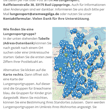
die Daten per Fax oder Post an die
AG Lungensport,
Raiffeisenstraße 38, 33175 Bad Lippspringe.
Auch für Informationen
über Änderungen sind wir dankbar. Informieren Sie uns doch bitte per
Mail
lungensport@atemwegsliga.de
oder nutzen Sie unser
Kontaktformular.
Vielen Dank für Ihre Unterstützung
.
Wie finden Sie eine
Lungensportgruppe?
In der unten stehenden
Tabelle
(Adress-Datenbank)
können Sie
nach gezielt nach einem Ort
suchen oder eine Umkreissuche
starten: Geben Sie die ersten zwei
Ziffern Ihrer Postleitzahl an.
Alternative: Sie klicken auf die
Karte rechts
. Dann öffnet sich
eine Karte der
Lungensportgruppen. Auf dieser
sind die Gruppen für Erwachsene
blau, die Gruppen für Kinder grün
dargestellt. Wenn Sie möchten,
können Sie eine Bestimmung Ihres Standortes zulassen. Dann werden
Lungensportgruppen im Umkreis Ihres Wohnortes angezeigt. Sie