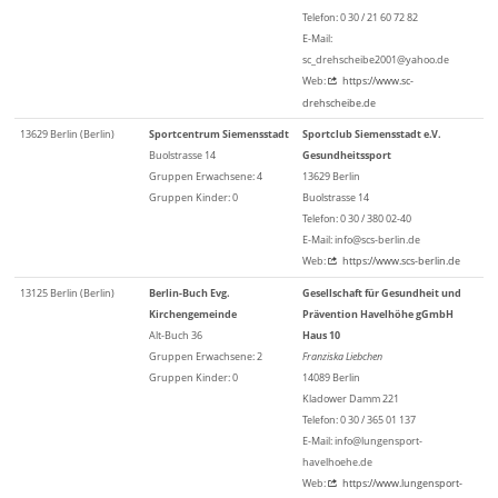
Telefon: 0 30 / 21 60 72 82
E-Mail:
sc_drehscheibe2001@yahoo.de
Web:
https://www.sc-
drehscheibe.de
13629 Berlin (Berlin)
Sportcentrum Siemensstadt
Sportclub Siemensstadt e.V.
Buolstrasse 14
Gesundheitssport
Gruppen Erwachsene: 4
13629 Berlin
Gruppen Kinder: 0
Buolstrasse 14
Telefon: 0 30 / 380 02-40
E-Mail: info@scs-berlin.de
Web:
https://www.scs-berlin.de
13125 Berlin (Berlin)
Berlin-Buch Evg.
Gesellschaft für Gesundheit und
Kirchengemeinde
Prävention Havelhöhe gGmbH
Alt-Buch 36
Haus 10
Gruppen Erwachsene: 2
Franziska Liebchen
Gruppen Kinder: 0
14089 Berlin
Kladower Damm 221
Telefon: 0 30 / 365 01 137
E-Mail: info@lungensport-
havelhoehe.de
Web:
https://www.lungensport-