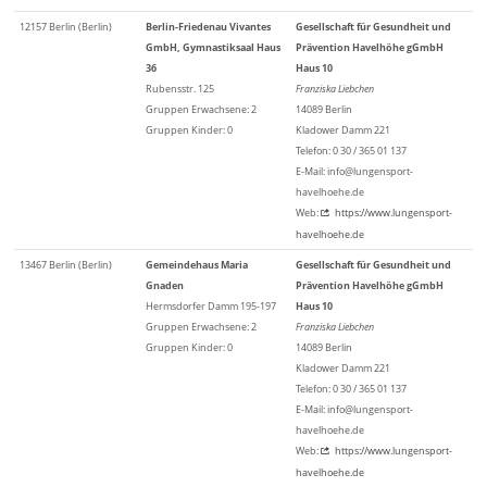
12157 Berlin (Berlin)
Berlin-Friedenau Vivantes
Gesellschaft für Gesundheit und
GmbH, Gymnastiksaal Haus
Prävention Havelhöhe gGmbH
36
Haus 10
Rubensstr. 125
Franziska Liebchen
Gruppen Erwachsene: 2
14089 Berlin
Gruppen Kinder: 0
Kladower Damm 221
Telefon: 0 30 / 365 01 137
E-Mail: info@lungensport-
havelhoehe.de
Web:
https://www.lungensport-
havelhoehe.de
13467 Berlin (Berlin)
Gemeindehaus Maria
Gesellschaft für Gesundheit und
Gnaden
Prävention Havelhöhe gGmbH
Hermsdorfer Damm 195-197
Haus 10
Gruppen Erwachsene: 2
Franziska Liebchen
Gruppen Kinder: 0
14089 Berlin
Kladower Damm 221
Telefon: 0 30 / 365 01 137
E-Mail: info@lungensport-
havelhoehe.de
Web:
https://www.lungensport-
havelhoehe.de