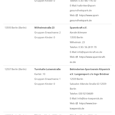
Gruppen Kinder: 0
Telefon: 0 30 / 847 195 50
E-Mail: halbritter@sport-
gesundheitspark.de
Web:
https://www.sport-
gesundheitspark.de
13593 Berlin (Berlin)
Wilhelmstraße 23
Spannkraft e.V.
Gruppen Erwachsene: 2
Karolin Ilchmann
Gruppen Kinder: 0
13593 Berlin
Wilhelmstr. 23
Telefon: 0 30 / 36 28 91 70
E-Mail: info@spannkraft-ev.de
Web:
https://www.spannkraft-
ev.de
12557 Berlin (Berlin)
Turnhalle Luisenstraße
Behinderten-Sportverein Köpenick
Karlstr. 10
e.V. Lungensport c/o Ingo Brödner
Gruppen Erwachsene: 1
12559 Berlin
Gruppen Kinder: 0
Salvador-Allende-Straße 63 12559
Berlin
Telefon: 030 92104689
E-Mail: Info@bsv-koepenick.de
Web:
https://www.bsv-
koepenick.de