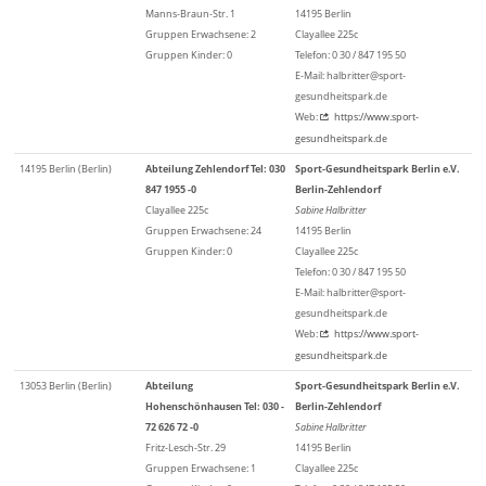
Manns-Braun-Str. 1
14195 Berlin
Gruppen Erwachsene: 2
Clayallee 225c
Gruppen Kinder: 0
Telefon: 0 30 / 847 195 50
E-Mail: halbritter@sport-
gesundheitspark.de
Web:
https://www.sport-
gesundheitspark.de
14195 Berlin (Berlin)
Abteilung Zehlendorf Tel: 030
Sport-Gesundheitspark Berlin e.V.
847 1955 -0
Berlin-Zehlendorf
Clayallee 225c
Sabine Halbritter
Gruppen Erwachsene: 24
14195 Berlin
Gruppen Kinder: 0
Clayallee 225c
Telefon: 0 30 / 847 195 50
E-Mail: halbritter@sport-
gesundheitspark.de
Web:
https://www.sport-
gesundheitspark.de
13053 Berlin (Berlin)
Abteilung
Sport-Gesundheitspark Berlin e.V.
Hohenschönhausen Tel: 030 -
Berlin-Zehlendorf
72 626 72 -0
Sabine Halbritter
Fritz-Lesch-Str. 29
14195 Berlin
Gruppen Erwachsene: 1
Clayallee 225c