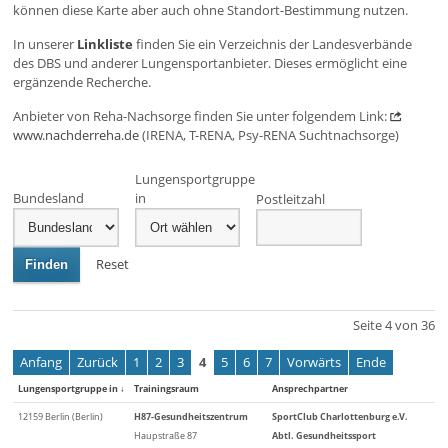
können diese Karte aber auch ohne Standort-Bestimmung nutzen.
In unserer
Linkliste
finden Sie ein Verzeichnis der Landesverbände
des DBS und anderer Lungensportanbieter. Dieses ermöglicht eine
ergänzende Recherche.
Anbieter von Reha-Nachsorge finden Sie unter folgendem Link:
www.nachderreha.de
(IRENA, T-RENA, Psy-RENA Suchtnachsorge)
Lungensportgruppe
Bundesland
in
Postleitzahl
Reset
Finden
Seite 4 von 36
Anfang
Zurück
1
2
3
4
5
6
7
Vorwärts
Ende
Lungensportgruppe in
↓
Trainingsraum
Ansprechpartner
12159 Berlin (Berlin)
H87-Gesundheitszentrum
SportClub Charlottenburg e.V.
Haupstraße 87
Abtl. Gesundheitssport