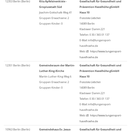
12353 Berlin (Berlin)
Kita Apfelsinenkiste -
Gesellschaft für Gesundheit und
Gropiusstadt Süd
Prävention Havelhöhe gGmbH
Joachim-Gottschalk-Weg 41
Haus 10
Gruppen Erwachsene: 2
Franziska Liebchen
Gruppen Kinder: 0
14089 Berlin
Kladower Damm 221
Telefon: 0 30 / 365 01 137
E-Mail: info@lungensport-
havelhoehe.de
Web:
https://www.lungensport-
havelhoehe.de
12351 Berlin (Berlin)
Gemeinderaum der Martin-
Gesellschaft für Gesundheit und
Luther-King-Kirche
Prävention Havelhöhe gGmbH
Martin-Luther-King-Weg 6
Haus 10
Gruppen Erwachsene: 2
Franziska Liebchen
Gruppen Kinder: 0
14089 Berlin
Kladower Damm 221
Telefon: 0 30 / 365 01 137
E-Mail: info@lungensport-
havelhoehe.de
Web:
https://www.lungensport-
havelhoehe.de
10963 Berlin (Berlin)
Gemeindehaus Ev. Jesus-
Gesellschaft für Gesundheit und