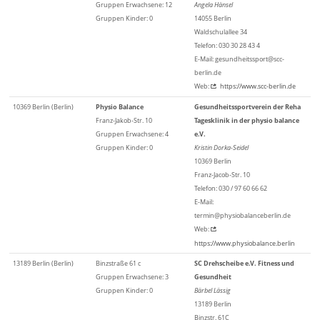
Gruppen Erwachsene: 12
Angela Hänsel
Gruppen Kinder: 0
14055 Berlin
Waldschulallee 34
Telefon: 030 30 28 43 4
E-Mail: gesundheitssport@scc-
berlin.de
Web:
https://www.scc-berlin.de
10369 Berlin (Berlin)
Physio Balance
Gesundheitssportverein der Reha
Franz-Jakob-Str. 10
Tagesklinik in der physio balance
Gruppen Erwachsene: 4
e.V.
Gruppen Kinder: 0
Kristin Dorka-Seidel
10369 Berlin
Franz-Jacob-Str. 10
Telefon: 030 / 97 60 66 62
E-Mail:
termin@physiobalanceberlin.de
Web:
https://www.physiobalance.berlin
13189 Berlin (Berlin)
Binzstraße 61 c
SC Drehscheibe e.V. Fitness und
Gruppen Erwachsene: 3
Gesundheit
Gruppen Kinder: 0
Bärbel Lässig
13189 Berlin
Binzstr. 61C