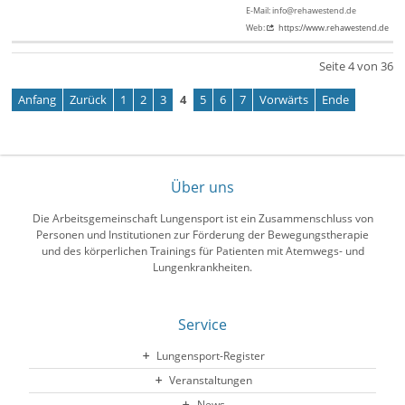
E-Mail: info@rehawestend.de
Web:
https://www.rehawestend.de
Seite 4 von 36
Anfang
Zurück
1
2
3
4
5
6
7
Vorwärts
Ende
Über uns
Die Arbeitsgemeinschaft Lungensport ist ein Zusammenschluss von
Personen und Institutionen zur Förderung der Bewegungstherapie
und des körperlichen Trainings für Patienten mit Atemwegs- und
Lungenkrankheiten.
Service
Lungensport-Register
Veranstaltungen
News