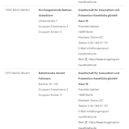
havelhoehe.de
13581 Berlin (Berlin)
Kirchengemeinde Nathan-
Gesellschaft für Gesundheit und
Söderblom
Prävention Havelhöhe gGmbH
Ulrikenstraße 7
Haus 10
Gruppen Erwachsene: 3
Franziska Liebchen
Gruppen Kinder: 0
14089 Berlin
Kladower Damm 221
Telefon: 0 30 / 365 01 137
E-Mail: info@lungensport-
havelhoehe.de
Web:
https://www.lungensport-
havelhoehe.de
10713 Berlin (Berlin)
Ballettstudio Annett
Gesellschaft für Gesundheit und
Fellmann
Prävention Havelhöhe gGmbH
Berliner Str. 120
Haus 10
Gruppen Erwachsene: 2
Franziska Liebchen
Gruppen Kinder: 0
14089 Berlin
Kladower Damm 221
Telefon: 0 30 / 365 01 137
E-Mail: info@lungensport-
havelhoehe.de
Web:
https://www.lungensport-
havelhoehe.de