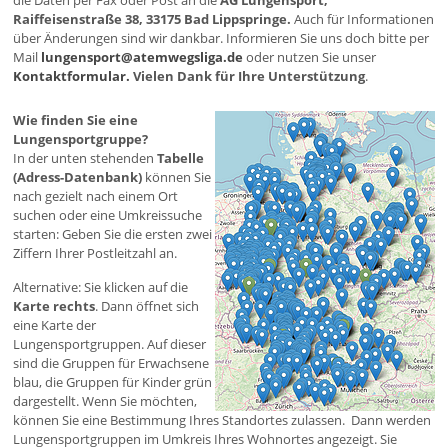
die Daten per Fax oder Post an die
AG Lungensport,
Raiffeisenstraße 38, 33175 Bad Lippspringe.
Auch für Informationen
über Änderungen sind wir dankbar. Informieren Sie uns doch bitte per
Mail
lungensport@atemwegsliga.de
oder nutzen Sie unser
Kontaktformular.
Vielen Dank für Ihre Unterstützung
.
Wie finden Sie eine
Lungensportgruppe?
In der unten stehenden
Tabelle
(Adress-Datenbank)
können Sie
nach gezielt nach einem Ort
suchen oder eine Umkreissuche
starten: Geben Sie die ersten zwei
Ziffern Ihrer Postleitzahl an.
Alternative: Sie klicken auf die
Karte rechts
. Dann öffnet sich
eine Karte der
Lungensportgruppen. Auf dieser
sind die Gruppen für Erwachsene
blau, die Gruppen für Kinder grün
dargestellt. Wenn Sie möchten,
können Sie eine Bestimmung Ihres Standortes zulassen. Dann werden
Lungensportgruppen im Umkreis Ihres Wohnortes angezeigt. Sie