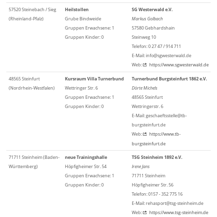
57520 Steinebach / Sieg
Heilstollen
SG Westerwald e.V.
(Rheinland-Pfalz)
Grube Bindweide
Markus Golbach
Gruppen Erwachsene: 1
57580 Gebhardshain
Gruppen Kinder: 0
Steinweg 10
Telefon: 0 27 47 / 914 711
E-Mail: info@sgwesterwald.de
Web:
https://www.sgwesterwald.de
48565 Steinfurt
Kursraum Villa Turnerbund
Turnerbund Burgsteinfurt 1862 e.V.
(Nordrhein-Westfalen)
Wettringer Str. 6
Dörte Michels
Gruppen Erwachsene: 1
48565 Steinfurt
Gruppen Kinder: 0
Wettringerstr. 6
E-Mail: geschaeftsstelle@tb-
burgsteinfurt.de
Web:
https://www.tb-
burgsteinfurt.de
71711 Steinheim (Baden-
neue Trainingshalle
TSG Steinheim 1892 e.V.
Württemberg)
Höpfigheimer Str. 54
Irene Jans
Gruppen Erwachsene: 1
71711 Steinheim
Gruppen Kinder: 0
Höpfigheimer Str. 56
Telefon: 0157 - 352 775 16
E-Mail: rehasport@tsg-steinheim.de
Web:
https://www.tsg-steinheim.de