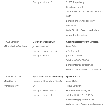
Gruppen Kinder: 0
31595 Steyerberg
Brückenstraße 1
Telefon: 0 5764 - 942 3939 0151-6732
6849
E-Mail: herbert.nordbrock@t-
online.de
Web:
https://www.nordischer-
gesundheitssport.de
47638 Straelen
Gesundheitszentrum
Gesundheitszentrum Straelen
(Nordrhein-Westfalen)
Junkersstraße 4
Petra Reims
Gruppen Erwachsene: 2
47638 Straelen
Gruppen Kinder: 0
Junkersstraße 4
Telefon: 0 28 34 / 88 96
E-Mail: info@gz-straelen.de
Web:
https://www.gz-straelen.de
18435 Stralsund
Sporthalle Rosa-Luxemburg
sport live e.V.
(Mecklenburg-
Hermann-Burmeister-Straße
Arndt Melms
Vorpommern)
64
18435 Stralsund
Gruppen Erwachsene: 2
Heinrich-Heine-Ring 78
Gruppen Kinder: 1
Telefon: 0 38 31 / 3 55 11 77
E-Mail: info@sportlive-ev.de
Web:
https://www.sportlive-ev.de