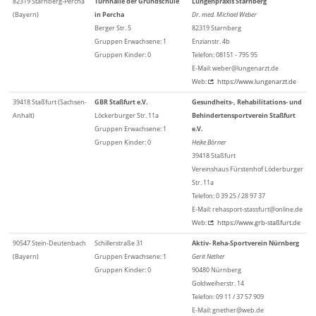
82319 Starnberg-Percha
Turnhalle der Grundschule
Lungenpraxis Starnberg
(Bayern)
in Percha
Dr. med. Michael Weber
Berger Str. 5
82319 Starnberg
Gruppen Erwachsene: 1
Enzianstr. 4b
Gruppen Kinder: 0
Telefon: 08151 - 795 95
E-Mail: weber@lungenarzt.de
Web:
https://www.lungenarzt.de
39418 Staßfurt (Sachsen-
GBR Staßfurt e.V.
Gesundheits-, Rehabilitations- und
Anhalt)
Löckerburger Str. 11a
Behindertensportverein Staßfurt
Gruppen Erwachsene: 1
e.V.
Gruppen Kinder: 0
Heike Börner
39418 Staßfurt
Vereinshaus Fürstenhof Löderburger
Str. 11a
Telefon: 0 39 25 / 28 97 37
E-Mail: rehasport-stassfurt@online.de
Web:
https://www.grb-staßfurt.de
90547 Stein-Deutenbach
Schillerstraße 31
Aktiv- Reha-Sportverein Nürnberg
(Bayern)
Gruppen Erwachsene: 1
Gerit Nether
Gruppen Kinder: 0
90480 Nürnberg
Goldweiherstr. 14
Telefon: 09 11 / 37 57 909
E-Mail: gnether@web.de