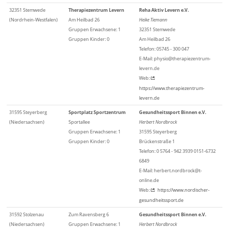
32351 Stemwede
Therapiezentrum Levern
Reha Aktiv Levern e.V.
(Nordrhein-Westfalen)
Am Heilbad 26
Heike Tiemann
Gruppen Erwachsene: 1
32351 Stemwede
Gruppen Kinder: 0
Am Heilbad 26
Telefon: 05745 - 300 047
E-Mail: physio@therapiezentrum-
levern.de
Web:
https://www.therapiezentrum-
levern.de
31595 Steyerberg
Sportplatz Sportzentrum
Gesundheitssport Binnen e.V.
(Niedersachsen)
Sportallee
Herbert Nordbrock
Gruppen Erwachsene: 1
31595 Steyerberg
Gruppen Kinder: 0
Brückenstraße 1
Telefon: 0 5764 - 942 3939 0151-6732
6849
E-Mail: herbert.nordbrock@t-
online.de
Web:
https://www.nordischer-
gesundheitssport.de
31592 Stolzenau
Zum Ravensberg 6
Gesundheitssport Binnen e.V.
(Niedersachsen)
Gruppen Erwachsene: 1
Herbert Nordbrock