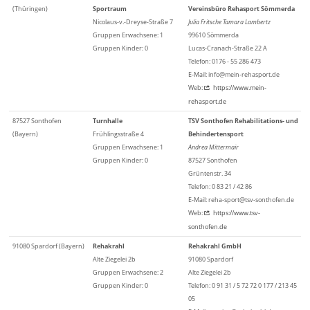
(Thüringen)
Sportraum
Vereinsbüro Rehasport Sömmerda
Nicolaus-v.-Dreyse-Straße 7
Julia Fritsche Tamara Lambertz
Gruppen Erwachsene: 1
99610 Sömmerda
Gruppen Kinder: 0
Lucas-Cranach-Straße 22 A
Telefon: 0176 - 55 286 473
E-Mail: info@mein-rehasport.de
Web:
https://www.mein-
rehasport.de
87527 Sonthofen
Turnhalle
TSV Sonthofen Rehabilitations- und
(Bayern)
Frühlingsstraße 4
Behindertensport
Gruppen Erwachsene: 1
Andrea Mittermair
Gruppen Kinder: 0
87527 Sonthofen
Grüntenstr. 34
Telefon: 0 83 21 / 42 86
E-Mail: reha-sport@tsv-sonthofen.de
Web:
https://www.tsv-
sonthofen.de
91080 Spardorf (Bayern)
Rehakrahl
Rehakrahl GmbH
Alte Ziegelei 2b
91080 Spardorf
Gruppen Erwachsene: 2
Alte Ziegelei 2b
Gruppen Kinder: 0
Telefon: 0 91 31 / 5 72 72 0 177 / 213 45
05