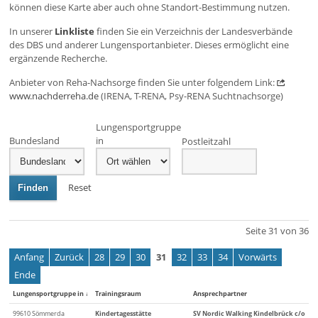
können diese Karte aber auch ohne Standort-Bestimmung nutzen.
In unserer
Linkliste
finden Sie ein Verzeichnis der Landesverbände
des DBS und anderer Lungensportanbieter. Dieses ermöglicht eine
ergänzende Recherche.
Anbieter von Reha-Nachsorge finden Sie unter folgendem Link:
www.nachderreha.de
(IRENA, T-RENA, Psy-RENA Suchtnachsorge)
Lungensportgruppe
Bundesland
in
Postleitzahl
Reset
Finden
Seite 31 von 36
Anfang
Zurück
28
29
30
31
32
33
34
Vorwärts
Ende
Lungensportgruppe in
↓
Trainingsraum
Ansprechpartner
99610 Sömmerda
Kindertagesstätte
SV Nordic Walking Kindelbrück c/o