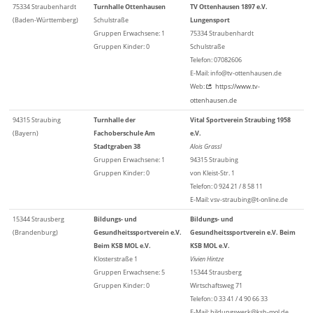
75334 Straubenhardt
Turnhalle Ottenhausen
TV Ottenhausen 1897 e.V.
(Baden-Württemberg)
Schulstraße
Lungensport
Gruppen Erwachsene: 1
75334 Straubenhardt
Gruppen Kinder: 0
Schulstraße
Telefon: 07082606
E-Mail: info@tv-ottenhausen.de
Web:
https://www.tv-
ottenhausen.de
94315 Straubing
Turnhalle der
Vital Sportverein Straubing 1958
(Bayern)
Fachoberschule Am
e.V.
Stadtgraben 38
Alois Grassl
Gruppen Erwachsene: 1
94315 Straubing
Gruppen Kinder: 0
von Kleist-Str. 1
Telefon: 0 924 21 / 8 58 11
E-Mail: vsv-straubing@t-online.de
15344 Strausberg
Bildungs- und
Bildungs- und
(Brandenburg)
Gesundheitssportverein e.V.
Gesundheitssportverein e.V. Beim
Beim KSB MOL e.V.
KSB MOL e.V.
Klosterstraße 1
Vivien Hintze
Gruppen Erwachsene: 5
15344 Strausberg
Gruppen Kinder: 0
Wirtschaftsweg 71
Telefon: 0 33 41 / 4 90 66 33
E-Mail: bildungswerk@ksb-mol.de