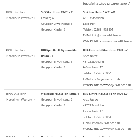
buetzfleth.de/sportarten/rehasport/
48703 Stadtlohn
SuS Stadtlohn 19/20 e.V.
SuS Stadtlohn 19/20 e.V.
(Nordrhein-Westfalen)
Losberg 4
48703 Stadtlohn
Gruppen Erwachsene: 1
Losberg 4
Gruppen Kinder: 0
Telefon: 02563 - 905 801
E-Mail: info@sus-stadtlohn.de
Web:
https://www.sus-stadtlohn.de
48703 Stadtlohn
DJK Sporttreff Gymnastik-
DJK-Eintracht Stadtlohn 1920 e.V.
(Nordrhein-Westfalen)
Raum E 1
Anita Jaegers
Gruppen Erwachsene: 1
48703 Stadtlohn
Gruppen Kinder: 0
Hölderlinstr. 17
Telefon: 0 25 63 / 60 54
E-Mail: info@djk-stadtlohn.de
Web:
https://www.djk-stadtlohn.de
48703 Stadtlohn
Wessendorf Stadion Raum 1
DJK-Eintracht Stadtlohn 1920 e.V.
(Nordrhein-Westfalen)
Gruppen Erwachsene: 2
Anita Jaegers
Gruppen Kinder: 0
48703 Stadtlohn
Hölderlinstr. 17
Telefon: 0 25 63 / 60 54
E-Mail: info@djk-stadtlohn.de
Web:
https://www.djk-stadtlohn.de