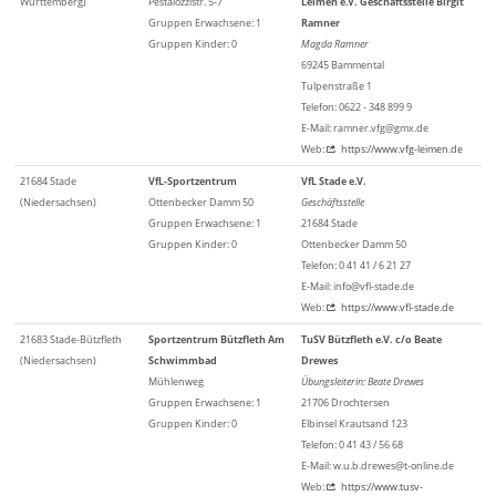
Württemberg)
Pestalozzistr. 5-7
Leimen e.V. Geschäftsstelle Birgit
Gruppen Erwachsene: 1
Ramner
Gruppen Kinder: 0
Magda Ramner
69245 Bammental
Tulpenstraße 1
Telefon: 0622 - 348 899 9
E-Mail: ramner.vfg@gmx.de
Web:
https://www.vfg-leimen.de
21684 Stade
VfL-Sportzentrum
VfL Stade e.V.
(Niedersachsen)
Ottenbecker Damm 50
Geschäftsstelle
Gruppen Erwachsene: 1
21684 Stade
Gruppen Kinder: 0
Ottenbecker Damm 50
Telefon: 0 41 41 / 6 21 27
E-Mail: info@vfl-stade.de
Web:
https://www.vfl-stade.de
21683 Stade-Bützfleth
Sportzentrum Bützfleth Am
TuSV Bützfleth e.V. c/o Beate
(Niedersachsen)
Schwimmbad
Drewes
Mühlenweg
Übungsleiterin: Beate Drewes
Gruppen Erwachsene: 1
21706 Drochtersen
Gruppen Kinder: 0
Elbinsel Krautsand 123
Telefon: 0 41 43 / 56 68
E-Mail: w.u.b.drewes@t-online.de
Web:
https://www.tusv-