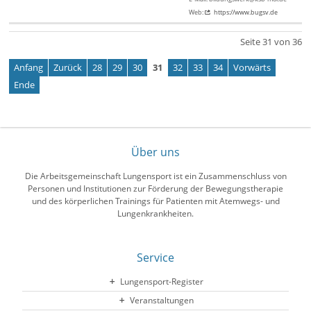
Web:
https://www.bugsv.de
Seite 31 von 36
Anfang
Zurück
28
29
30
31
32
33
34
Vorwärts
Ende
Über uns
Die Arbeitsgemeinschaft Lungensport ist ein Zusammenschluss von
Personen und Institutionen zur Förderung der Bewegungstherapie
und des körperlichen Trainings für Patienten mit Atemwegs- und
Lungenkrankheiten.
Service
Lungensport-Register
Veranstaltungen