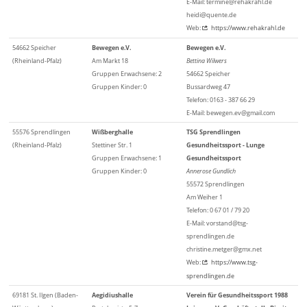
E-Mail: termine@rehakrahl.de
heidi@quente.de
Web:
https://www.rehakrahl.de
54662 Speicher
Bewegen e.V.
Bewegen e.V.
(Rheinland-Pfalz)
Am Markt 18
Bettina Wilwers
Gruppen Erwachsene: 2
54662 Speicher
Gruppen Kinder: 0
Bussardweg 47
Telefon: 0163 - 387 66 29
E-Mail: bewegen.ev@gmail.com
55576 Sprendlingen
Wißberghalle
TSG Sprendlingen
(Rheinland-Pfalz)
Stettiner Str. 1
Gesundheitssport - Lunge
Gruppen Erwachsene: 1
Gesundheitssport
Gruppen Kinder: 0
Annerose Gundlich
55572 Sprendlingen
Am Weiher 1
Telefon: 0 67 01 / 79 20
E-Mail: vorstand@tsg-
sprendlingen.de
christine.metger@gmx.net
Web:
https://www.tsg-
sprendlingen.de
69181 St. Ilgen (Baden-
Aegidiushalle
Verein für Gesundheitssport 1988