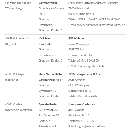
Schwennigen (Baden-
Germanswald
Frau Sandra Cattarius Frau Ulrike Assmann
Württemberg)
Oberförster-Ganter-
78086 Brigachtal
Str. 17
An der Buchhalde 11
Gruppen
Telefon: 0 77 21 / 90 81 64 0 77 1 / 8 97 66 88
Erwachsene: 2
E-Mail: cattarius@gmx.de u.masmann@gmx.de
Gruppen Kinder: 0
92648 Vohenstrauß
VHS Studio
BVS Weiden
(Bayern)
Stadthalle
Evelyn Hunsperger
Gruppen
92637 Weiden
Erwachsene: 2
Hermannstraße 16
Gruppen Kinder: 0
Telefon: 0 175 / 6 20 28 00
E-Mail: ehunsperger@web.de
66333 Völklingen
Hans Netzer Halle
TV Völklingen von 1878 e.v.
(Saarland)
Gatterstraße 15-17
Anita Altmeyer
Gruppen
66333 Völklingen
Erwachsene: 2
Gatterstraße 15-17
Gruppen Kinder: 0
Telefon: 0 68 98 / 2 26 87
48691 Vreden
Sporthalle der
Herzsport Vreden e.V.
(Nordrhein-Westfalen)
Felizitasschule
48683 Ahaus
Am Berkelsee 28
Sabstätter Str. 18
Gruppen
Telefon: 0 25 61 / 8 26 73
Erwachsene: 1
E-Mail: ingrid@volmer-onlne.com