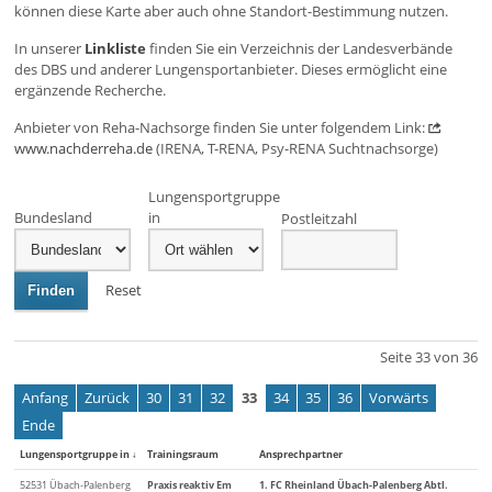
können diese Karte aber auch ohne Standort-Bestimmung nutzen.
In unserer
Linkliste
finden Sie ein Verzeichnis der Landesverbände
des DBS und anderer Lungensportanbieter. Dieses ermöglicht eine
ergänzende Recherche.
Anbieter von Reha-Nachsorge finden Sie unter folgendem Link:
www.nachderreha.de
(IRENA, T-RENA, Psy-RENA Suchtnachsorge)
Lungensportgruppe
Bundesland
in
Postleitzahl
Reset
Finden
Seite 33 von 36
Anfang
Zurück
30
31
32
33
34
35
36
Vorwärts
Ende
Lungensportgruppe in
↓
Trainingsraum
Ansprechpartner
52531 Übach-Palenberg
Praxis reaktiv Em
1. FC Rheinland Übach-Palenberg Abtl.