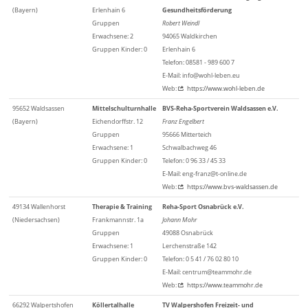
(Bayern)
Erlenhain 6
Gesundheitsförderung
Gruppen
Robert Weindl
Erwachsene: 2
94065 Waldkirchen
Gruppen Kinder: 0
Erlenhain 6
Telefon: 08581 - 989 600 7
E-Mail: info@wohl-leben.eu
Web:
https://www.wohl-leben.de
95652 Waldsassen
Mittelschulturnhalle
BVS-Reha-Sportverein Waldsassen e.V.
(Bayern)
Eichendorffstr. 12
Franz Engelbert
Gruppen
95666 Mitterteich
Erwachsene: 1
Schwalbachweg 46
Gruppen Kinder: 0
Telefon: 0 96 33 / 45 33
E-Mail: eng-franz@t-online.de
Web:
https://www.bvs-waldsassen.de
49134 Wallenhorst
Therapie & Training
Reha-Sport Osnabrück e.V.
(Niedersachsen)
Frankmannstr. 1a
Johann Mohr
Gruppen
49088 Osnabrück
Erwachsene: 1
Lerchenstraße 142
Gruppen Kinder: 0
Telefon: 0 5 41 / 76 02 80 10
E-Mail: centrum@teammohr.de
Web:
https://www.teammohr.de
66292 Walpertshofen
Köllertalhalle
TV Walpershofen Freizeit- und