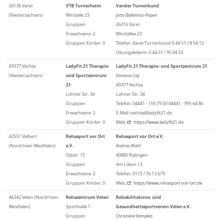
26136 Varel
VTB Turnerheim
Vareler Turnerbund
(Niedersachsen)
Windalle 23
Jutta Bakenhus-Papen
Gruppen
26316 Varel
Erwachsene: 2
Windallee 23
Gruppen Kinder: 0
Telefon: Varel-Turnerbund 0 44 51 / 8 54 12
Übungsleiterin: 0 44 51 / 95 04 53
49377 Vechta
LadyFit 21 Therapie-
LadyFit 21 Therapie- und Sportzentrum 21
(Niedersachsen)
und Sportzentrum
Vanessa Cay
21
49377 Vechta
Lohner Str. 34
Lohner Str. 34
Gruppen
Telefon: 04441 - 159 79 00 04441 - 995 64 86
Erwachsene: 2
E-Mail: vechta@ladyfit21.de
Gruppen Kinder: 0
Web:
https://www.ladyfit21.de
42551 Velbert
Rehasport vor Ort
Rehasport vor Ort e.V.
(Nordrhein-Westfalen)
e.V.
Andrea Wahl
Oststr. 15
40885 Ratingen
Gruppen
Am Löken 13
Erwachsene: 2
Telefon: 0173 / 76 13 679
Gruppen Kinder: 0
Web:
https://www.rehasport-vor-ort.de
46342 Velen (Nordrhein-
Rehazentrum Velen
Rehabilitations- und
Westfalen)
Sporthalle 1
Gesundheitssportverein Velen e.V.
Gruppen
Christiane Kempkes