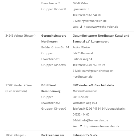
Erwachsene: 2
46342 Velen
Gruppen Kinder: 0
Ignatiusstr. 8
Telefon: 0 28 63 / 44 00
E-Mail: rgv@reha-velen.de
Web:
https://www.reha-velen.de
34246 Vellmar (Hessen)
Gesundheitssport
Gesundheitssport Nordhessen Kassel und
Nordhessen
Baunatal e.V. Lungensport
Brüder Grimm Str. 14
Achim Hänlein
Gruppen
34225 Baunatal
Erwachsene: 1
Eutiner Weg 14
Gruppen Kinder: 0
Telefon: 0 56 01 / 60 92 29
E-Mail: team@gesundheitssport-
nordhessen.de
27283 Verden / Eissel
DGH Eissel
BSV Verden e.V. Geschäftstelle
(Niedersachsen)
Kreolinenweg
Marion Kamermann
Gruppen
28816 Stuhr
Erwachsene: 2
Wismarer Weg 16 a
Gruppen Kinder: 0
Telefon: 0 42 06 / 41 91 64 Übungsleiterin:
04232 - 14 60
E-Mail: info@bsv-verden.de
Web:
https://www.bsv-verden.de
78048 Villingen-
Parkresidenz am
Rehasport V.S. e.V.