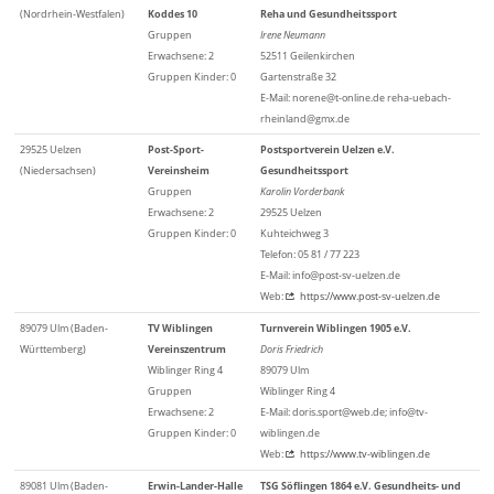
(Nordrhein-Westfalen)
Koddes 10
Reha und Gesundheitssport
Gruppen
Irene Neumann
Erwachsene: 2
52511 Geilenkirchen
Gruppen Kinder: 0
Gartenstraße 32
E-Mail: norene@t-online.de reha-uebach-
rheinland@gmx.de
29525 Uelzen
Post-Sport-
Postsportverein Uelzen e.V.
(Niedersachsen)
Vereinsheim
Gesundheitssport
Gruppen
Karolin Vorderbank
Erwachsene: 2
29525 Uelzen
Gruppen Kinder: 0
Kuhteichweg 3
Telefon: 05 81 / 77 223
E-Mail: info@post-sv-uelzen.de
Web:
https://www.post-sv-uelzen.de
89079 Ulm (Baden-
TV Wiblingen
Turnverein Wiblingen 1905 e.V.
Württemberg)
Vereinszentrum
Doris Friedrich
Wiblinger Ring 4
89079 Ulm
Gruppen
Wiblinger Ring 4
Erwachsene: 2
E-Mail: doris.sport@web.de; info@tv-
Gruppen Kinder: 0
wiblingen.de
Web:
https://www.tv-wiblingen.de
89081 Ulm (Baden-
Erwin-Lander-Halle
TSG Söflingen 1864 e.V. Gesundheits- und