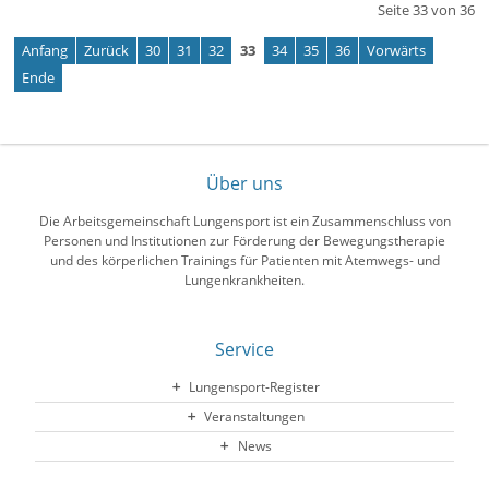
Seite 33 von 36
Anfang
Zurück
30
31
32
33
34
35
36
Vorwärts
Ende
Über uns
Die Arbeitsgemeinschaft Lungensport ist ein Zusammenschluss von
Personen und Institutionen zur Förderung der Bewegungstherapie
und des körperlichen Trainings für Patienten mit Atemwegs- und
Lungenkrankheiten.
Service
Lungensport-Register
Veranstaltungen
News