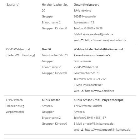
(Saarland)
Herchenbacher Str.
Gesundheitssport
20
Silvia Weyland
Gruppen
66265 Heusweiler
Erwachsene: 2
Sprengerstr. 13
Gruppen Kinder: 0
Telefon: 0 68 06 / 56 38
E-Mail: silvia.weyland@web.de
Web:
https://www.tvwalpershofen.de
75045 Walzbachtal
DocFit
Walzbachtaler Rehabilitations- und
(Baden-Württemberg)
Grombacher Str. 79
Päventionssportverein e.V.
Gruppen
Reto Schwenke
Erwachsene: 2
75045 Walzbachtal
Gruppen Kinder: 0
Grombacher Str. 79
Telefon: 0 72 03 / 921 212
E-Mail: info@docfit.net
Web:
https://www.docfit.net
17192 Waren
Klinik Amsee
Klinik Amsee GmbH Physiotherapie
(Mecklenburg-
Amsee 6
17192 Waren (Müritz)
Vorpommern)
Gruppen
Amsee 6
Erwachsene: 2
Telefon: 0 39 91 / 158-157
Gruppen Kinder: 0
E-Mail: physio@klinikamsee.de
Web:
https://www.lungenklinikamsee.de