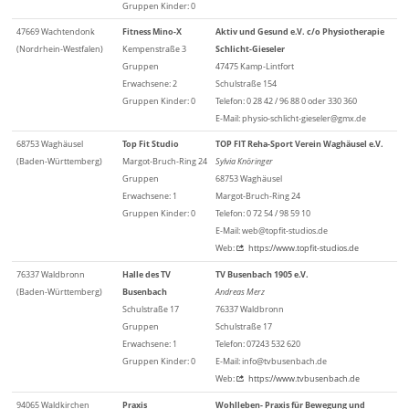
Gruppen Kinder: 0
47669 Wachtendonk
Fitness Mino-X
Aktiv und Gesund e.V. c/o Physiotherapie
(Nordrhein-Westfalen)
Kempenstraße 3
Schlicht-Gieseler
Gruppen
47475 Kamp-Lintfort
Erwachsene: 2
Schulstraße 154
Gruppen Kinder: 0
Telefon: 0 28 42 / 96 88 0 oder 330 360
E-Mail: physio-schlicht-gieseler@gmx.de
68753 Waghäusel
Top Fit Studio
TOP FIT Reha-Sport Verein Waghäusel e.V.
(Baden-Württemberg)
Margot-Bruch-Ring 24
Sylvia Knöringer
Gruppen
68753 Waghäusel
Erwachsene: 1
Margot-Bruch-Ring 24
Gruppen Kinder: 0
Telefon: 0 72 54 / 98 59 10
E-Mail: web@topfit-studios.de
Web:
https://www.topfit-studios.de
76337 Waldbronn
Halle des TV
TV Busenbach 1905 e.V.
(Baden-Württemberg)
Busenbach
Andreas Merz
Schulstraße 17
76337 Waldbronn
Gruppen
Schulstraße 17
Erwachsene: 1
Telefon: 07243 532 620
Gruppen Kinder: 0
E-Mail: info@tvbusenbach.de
Web:
https://www.tvbusenbach.de
94065 Waldkirchen
Praxis
Wohlleben- Praxis für Bewegung und