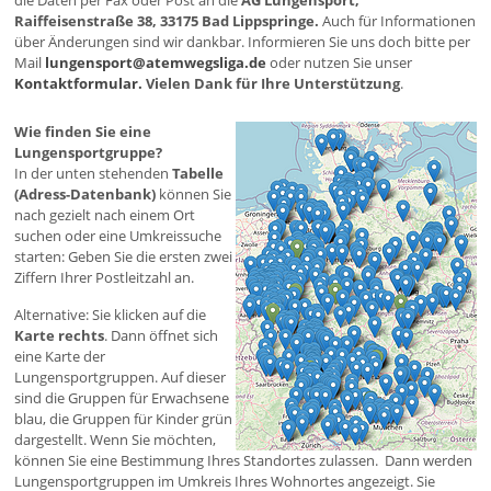
die Daten per Fax oder Post an die
AG Lungensport,
Raiffeisenstraße 38, 33175 Bad Lippspringe.
Auch für Informationen
über Änderungen sind wir dankbar. Informieren Sie uns doch bitte per
Mail
lungensport@atemwegsliga.de
oder nutzen Sie unser
Kontaktformular.
Vielen Dank für Ihre Unterstützung
.
Wie finden Sie eine
Lungensportgruppe?
In der unten stehenden
Tabelle
(Adress-Datenbank)
können Sie
nach gezielt nach einem Ort
suchen oder eine Umkreissuche
starten: Geben Sie die ersten zwei
Ziffern Ihrer Postleitzahl an.
Alternative: Sie klicken auf die
Karte rechts
. Dann öffnet sich
eine Karte der
Lungensportgruppen. Auf dieser
sind die Gruppen für Erwachsene
blau, die Gruppen für Kinder grün
dargestellt. Wenn Sie möchten,
können Sie eine Bestimmung Ihres Standortes zulassen. Dann werden
Lungensportgruppen im Umkreis Ihres Wohnortes angezeigt. Sie