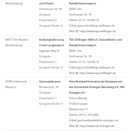
Württemberg)
und Studio
Rehabilitationssport
Harthauser Str. 99
89081 Ulm
Gruppen
Harthauser Str. 99
Erwachsene: 5
Telefon: 07 31 / 93 666 14
Gruppen Kinder: 0
E-Mail: gesundheit@tsg-soeflingen.de
Web:
https://www.tsg-soeflingen.de
89077 Ulm (Baden-
Kuhberghalle Long
TSG Söflingen 1864 e.V. Gesundheits- und
Württemberg)
Covid Lungensport
Rehabilitationssport
Egginger Weg 53
89081 Ulm
Gruppen
Harthauser Str. 99
Erwachsene: 1
Telefon: 07 31 / 93 666 14
Gruppen Kinder: 0
E-Mail: gesundheit@tsg-soeflingen.de
Web:
https://www.tsg-soeflingen.de
91080 Uttenreuth
Gymnastikraum
Herz-Kreislauf-Initiative am Herzzentrum
(Bayern)
Breslauerstr. 39
der Universität Erlangen-Nürnberg e.V. HKI
Gruppen
Erlangen e.V.
Erwachsene: 1
Sharon Blessing
Gruppen Kinder: 0
91058 Erlangen
Wetterkreuz 17
Telefon: 09131- 610 2983
E-Mail: geschaeftsstelle@hki-erlangen.de
Web:
https://www.hki-erlangen.de