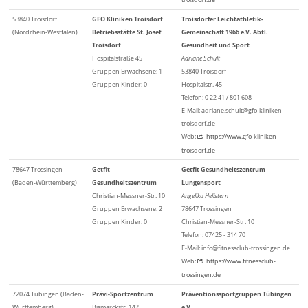
53840 Troisdorf
GFO Kliniken Troisdorf
Troisdorfer Leichtathletik-
(Nordrhein-Westfalen)
Betriebsstätte St. Josef
Gemeinschaft 1966 e.V. Abtl.
Troisdorf
Gesundheit und Sport
Hospitalstraße 45
Adriane Schult
Gruppen Erwachsene: 1
53840 Troisdorf
Gruppen Kinder: 0
Hospitalstr. 45
Telefon: 0 22 41 / 801 608
E-Mail: adriane.schult@gfo-kliniken-
troisdorf.de
Web:
https://www.gfo-kliniken-
troisdorf.de
78647 Trossingen
Getfit
Getfit Gesundheitszentrum
(Baden-Württemberg)
Gesundheitszentrum
Lungensport
Christian-Messner-Str. 10
Angelika Hellstern
Gruppen Erwachsene: 2
78647 Trossingen
Gruppen Kinder: 0
Christian-Messner-Str. 10
Telefon: 07425 - 314 70
E-Mail: info@fitnessclub-trossingen.de
Web:
https://www.fitnessclub-
trossingen.de
72074 Tübingen (Baden-
Prävi-Sportzentrum
Präventionssportgruppen Tübingen
Württemberg)
Bismarckstr. 142
e.V.