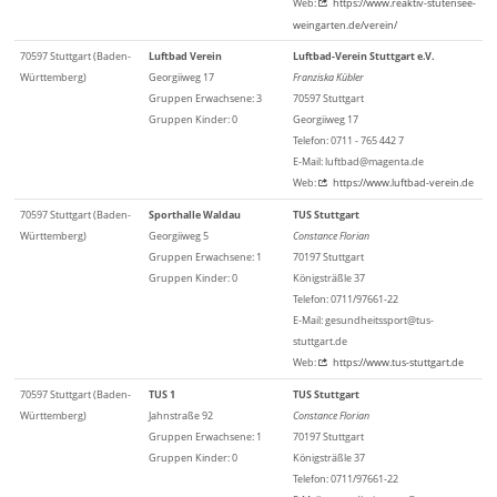
Web:
https://www.reaktiv-stutensee-
weingarten.de/verein/
70597 Stuttgart (Baden-
Luftbad Verein
Luftbad-Verein Stuttgart e.V.
Württemberg)
Georgiiweg 17
Franziska Kübler
Gruppen Erwachsene: 3
70597 Stuttgart
Gruppen Kinder: 0
Georgiiweg 17
Telefon: 0711 - 765 442 7
E-Mail: luftbad@magenta.de
Web:
https://www.luftbad-verein.de
70597 Stuttgart (Baden-
Sporthalle Waldau
TUS Stuttgart
Württemberg)
Georgiiweg 5
Constance Florian
Gruppen Erwachsene: 1
70197 Stuttgart
Gruppen Kinder: 0
Königsträßle 37
Telefon: 0711/97661-22
E-Mail: gesundheitssport@tus-
stuttgart.de
Web:
https://www.tus-stuttgart.de
70597 Stuttgart (Baden-
TUS 1
TUS Stuttgart
Württemberg)
Jahnstraße 92
Constance Florian
Gruppen Erwachsene: 1
70197 Stuttgart
Gruppen Kinder: 0
Königsträßle 37
Telefon: 0711/97661-22