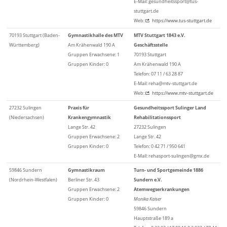
E-Mail: gesundheitssport@tus-
stuttgart.de
Web:
https://www.tus-stuttgart.de
70193 Stuttgart (Baden-
Gymnastikhalle des MTV
MTV Stuttgart 1843 e.V.
Württemberg)
Am Krähenwald 190 A
Geschäftsstelle
Gruppen Erwachsene: 1
70193 Stuttgart
Gruppen Kinder: 0
Am Krähenwald 190 A
Telefon: 07 11 / 63 28 87
E-Mail: reha@mtv-stuttgart.de
Web:
https://www.mtv-stuttgart.de
27232 Sulingen
Praxis für
Gesundheitssport Sulinger Land
(Niedersachsen)
Krankengymnastik
Rehabilitationssport
Lange Str. 42
27232 Sulingen
Gruppen Erwachsene: 2
Lange Str. 42
Gruppen Kinder: 0
Telefon: 0 42 71 / 950 641
E-Mail: rehasport-sulingen@gmx.de
59846 Sundern
Gymnastikraum
Turn- und Sportgemeinde 1886
(Nordrhein-Westfalen)
Berliner Str. 43
Sundern e.V.
Gruppen Erwachsene: 2
Atemwegserkrankungen
Gruppen Kinder: 0
Monika Kaiser
59846 Sundern
Hauptstraße 189 a