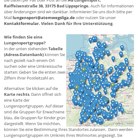
die Daten per Fax oder Post an die
AG Lungensport,
Raiffeisenstraße 38, 33175 Bad Lippspringe.
Auch für Informationen
über Änderungen sind wir dankbar. Informieren Sie uns doch bitte per
Mail
lungensport@atemwegsliga.de
oder nutzen Sie unser
Kontaktformular.
Vielen Dank für Ihre Unterstützung
.
Wie finden Sie eine
Lungensportgruppe?
In der unten stehenden
Tabelle
(Adress-Datenbank)
können Sie
nach gezielt nach einem Ort
suchen oder eine Umkreissuche
starten: Geben Sie die ersten zwei
Ziffern Ihrer Postleitzahl an.
Alternative: Sie klicken auf die
Karte rechts
. Dann öffnet sich
eine Karte der
Lungensportgruppen. Auf dieser
sind die Gruppen für Erwachsene
blau, die Gruppen für Kinder grün
dargestellt. Wenn Sie möchten,
können Sie eine Bestimmung Ihres Standortes zulassen. Dann werden
Lungensportgruppen im Umkreis Ihres Wohnortes angezeigt. Sie