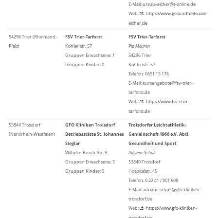
E-Mail: ursula-eicher@t-online.de
Web:
https://www.gesundheitsoase-
eicher.de
54296 Trier (Rheinland-
FSV Trier-Tarforst
FSV Trier-Tarforst
Pfalz)
Kohlenstr. 57
Pia Meuren
Gruppen Erwachsene: 1
54296 Trier
Gruppen Kinder: 0
Kohlenstr. 57
Telefon: 0651 15 176
E-Mail: kursangebote@fsv-trier-
tarforst.de
Web:
https://www.fsv-trier-
tarforst.de
53844 Troisdorf
GFO Kliniken Troisdorf
Troisdorfer Leichtathletik-
(Nordrhein-Westfalen)
Betriebsstätte St. Johannes
Gemeinschaft 1966 e.V. Abtl.
Sieglar
Gesundheit und Sport
Wilhelm-Busch-Str. 9
Adriane Schult
Gruppen Erwachsene: 5
53840 Troisdorf
Gruppen Kinder: 0
Hospitalstr. 45
Telefon: 0 22 41 / 801 608
E-Mail: adriane.schult@gfo-kliniken-
troisdorf.de
Web:
https://www.gfo-kliniken-
troisdorf.de