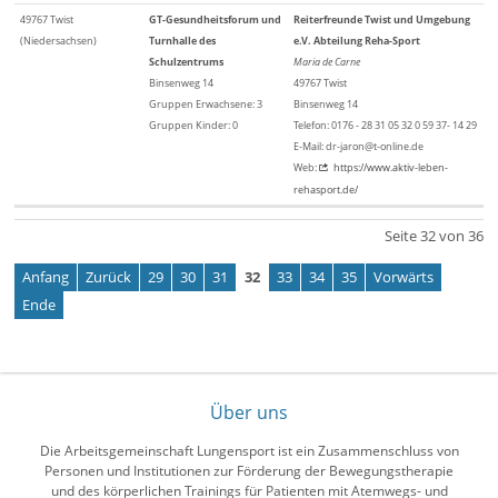
49767 Twist
GT-Gesundheitsforum und
Reiterfreunde Twist und Umgebung
(Niedersachsen)
Turnhalle des
e.V. Abteilung Reha-Sport
Schulzentrums
Maria de Carne
Binsenweg 14
49767 Twist
Gruppen Erwachsene: 3
Binsenweg 14
Gruppen Kinder: 0
Telefon: 0176 - 28 31 05 32 0 59 37- 14 29
E-Mail: dr-jaron@t-online.de
Web:
https://www.aktiv-leben-
rehasport.de/
Seite 32 von 36
Anfang
Zurück
29
30
31
32
33
34
35
Vorwärts
Ende
Über uns
Die Arbeitsgemeinschaft Lungensport ist ein Zusammenschluss von
Personen und Institutionen zur Förderung der Bewegungstherapie
und des körperlichen Trainings für Patienten mit Atemwegs- und