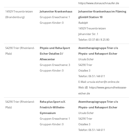
https://www.donauschnaufer.de
14929 Treuenbrietzen
Johanniter Krankenhaus
Johanniter Krankenhaus im Fläming
(Brandenburg)
Gruppen Erwachsene: 1
gGmbH Station 10
Gruppen Kinder: 0
Rudolph
14929 Treuenbrietzen
Johanniter Str. 1
Telefon: 03 37 48 / 8 25 80
54290 Trier (Rheinland-
Physio und Reha-Sport
Atemtherapiegruppe Trier c/o
Pfalz)
Eicher Ostallee 3 /
Physio- und Rehasport Eicher
Alleecenter
Ursula Eicher
Gruppen Erwachsene: 3
54290 Trier
Gruppen Kinder: 0
Ostallee 3
Telefon: 06 51 / 44 611
E-Mail: ursula-eicher@t-online.de
Web:
https://www.gesundheitsoase-
eicher.de
54290 Trier (Rheinland-
Reha plus Sport e.V.
Atemtherapiegruppe Trier c/o
Pfalz)
Friedrich-Wilhelm-
Physio- und Rehasport Eicher
Gymnasium
Ursula Eicher
Gruppen Erwachsene: 1
54290 Trier
Gruppen Kinder: 0
Ostallee 3
Telefon: 06 51 / 44 611