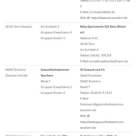
Telefon: 0 23 93 / 17 00 15 0 2 933 / 77 44
0
E-Mail: m-m.kaiser@web.de
Web:
https://www.tus-sundern.de
36142 Tann (Hessen)
Am Kuhleich 4
Reha-Sportverein S24 Tann (Rhön)
Gruppen Erwachsene: 4
e.V.
Gruppen Kinder: 0
Hubertus Trott
36142 Tann
Am Kuhleich 4
Telefon: 0 66 82 - 970 214
E-Mail: verwaltung@studio24-tann.de
06682 Teuchern
Gesundheitszentrum
SV Gesund und Fit
(Sachsen-Anhalt)
Teuchern
Daniel Frommann
Markt 7
06682 Teuchern
Gruppen Erwachsene: 2
Markt 7
Gruppen Kinder: 0
Telefon: 03 44 43 / 6 14 23
E-Mail:
frommann@gesundheitszentrum-
teuchern.de
Web:
https://www.gesundheitszentrum-
teuchern.de