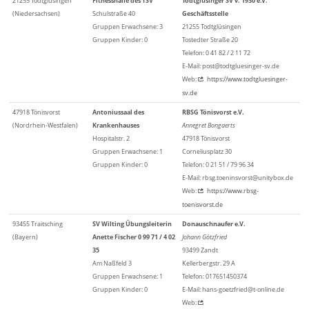
21255 Todtglüsingen
Fitnesshalle des TSV
Todtglüsinger SV v. 1930 e.V.
(Niedersachsen)
Schulstraße 40
Geschäftsstelle
Gruppen Erwachsene: 3
21255 Todtglüsingen
Gruppen Kinder: 0
Tostedter Straße 20
Telefon: 0 41 82 / 2 11 72
E-Mail: post@todtgluesinger-sv.de
Web:
https://www.todtgluesinger-
sv.de
47918 Tönisvorst
Antoniussaal des
RBSG Tönisvorst e.V.
(Nordrhein-Westfalen)
Krankenhauses
Annegret Bongaerts
Hospitalstr. 2
47918 Tönisvorst
Gruppen Erwachsene: 1
Corneliusplatz 30
Gruppen Kinder: 0
Telefon: 0 21 51 / 79 96 34
E-Mail: rbsg.toeninsvorst@unitybox.de
Web:
https://www.rbsg-
toenisvorst.de
93455 Traitsching
SV Wilting Übungsleiterin
Donauschnaufer e.V.
(Bayern)
Anette Fischer 0 99 71 / 4 02
Johann Götzfried
35
93499 Zandt
Am Naßfeld 3
Kellerbergstr. 29 A
Gruppen Erwachsene: 1
Telefon: 017651450374
Gruppen Kinder: 0
E-Mail: hans-goetzfried@t-online.de
Web: