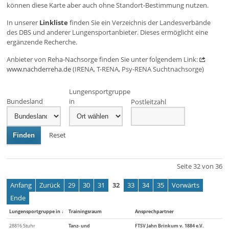
können diese Karte aber auch ohne Standort-Bestimmung nutzen.
In unserer
Linkliste
finden Sie ein Verzeichnis der Landesverbände
des DBS und anderer Lungensportanbieter. Dieses ermöglicht eine
ergänzende Recherche.
Anbieter von Reha-Nachsorge finden Sie unter folgendem Link:
www.nachderreha.de
(IRENA, T-RENA, Psy-RENA Suchtnachsorge)
Lungensportgruppe
Bundesland
in
Postleitzahl
Reset
Finden
Seite 32 von 36
Anfang
Zurück
29
30
31
32
33
34
35
Vorwärts
Ende
Lungensportgruppe in
↓
Trainingsraum
Ansprechpartner
28816 Stuhr
Tanz- und
FTSV Jahn Brinkum v. 1884 e.V.