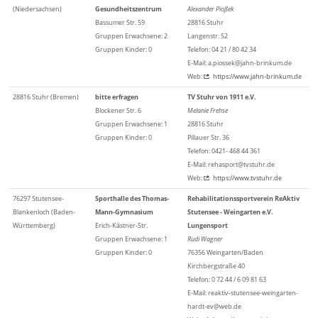
(Niedersachsen)
Gesundheitszentrum
Alexander Pioßek
Bassumer Str. 59
28816 Stuhr
Gruppen Erwachsene: 2
Langenstr. 52
Gruppen Kinder: 0
Telefon: 04 21 / 80 42 34
E-Mail: a.piossek@jahn-brinkum.de
Web:
https://www.jahn-brinkum.de
28816 Stuhr (Bremen)
bitte erfragen
TV Stuhr von 1911 e.V.
Blockener Str. 6
Melanie Frehse
Gruppen Erwachsene: 1
28816 Stuhr
Gruppen Kinder: 0
Pillauer Str. 36
Telefon: 0421- 468 44 361
E-Mail: rehasport@tvstuhr.de
Web:
https://www.tvstuhr.de
76297 Stutensee-
Sporthalle des Thomas-
Rehabilitationssportverein ReAktiv
Blankenloch (Baden-
Mann-Gymnasium
Stutensee - Weingarten e.V.
Württemberg)
Erich-Kästner-Str.
Lungensport
Gruppen Erwachsene: 1
Rudi Wagner
Gruppen Kinder: 0
76356 Weingarten/Baden
Kirchbergstraße 40
Telefon: 0 72 44 / 6 09 81 63
E-Mail: reaktiv-stutensee-weingarten-
hardt-ev@web.de