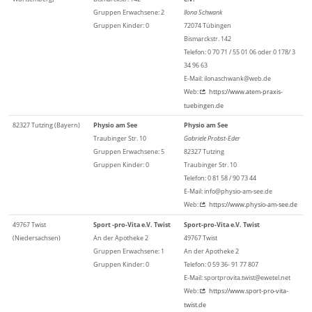
Gruppen Erwachsene: 2
Ilona Schwank
Gruppen Kinder: 0
72074 Tübingen
Bismarckstr. 142
Telefon: 0 70 71 / 55 01 06 oder 0 178/ 3
34 96 63
E-Mail: ilonaschwank@web.de
Web:
https://www.atem-praxis-
tuebingen.de
82327 Tutzing (Bayern)
Physio am See
Physio am See
Traubinger Str. 10
Gabriele Probst-Eder
Gruppen Erwachsene: 5
82327 Tutzing
Gruppen Kinder: 0
Traubinger Str. 10
Telefon: 0 81 58 / 90 73 44
E-Mail: info@physio-am-see.de
Web:
https://www.physio-am-see.de
49767 Twist
Sport -pro-Vita e.V. Twist
Sport-pro-Vita e.V. Twist
(Niedersachsen)
An der Apotheke 2
49767 Twist
Gruppen Erwachsene: 1
An der Apotheke 2
Gruppen Kinder: 0
Telefon: 0 59 36- 91 77 807
E-Mail: sportprovita.twist@ewetel.net
Web:
https://www.sport-pro-vita-
twist.de